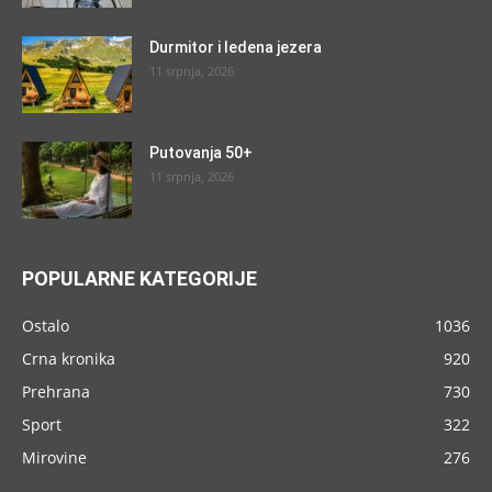
Durmitor i ledena jezera
11 srpnja, 2026
Putovanja 50+
11 srpnja, 2026
POPULARNE KATEGORIJE
Ostalo
1036
Crna kronika
920
Prehrana
730
Sport
322
Mirovine
276