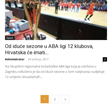
Sport
Od iduće sezone u ABA ligi 12 klubova,
Hrvatska će imati...
Administrator
-
24 svibnja, 2017
0
Na Skupštini regionalne košarkaške ABA lige koja je održana u
Zagrebu odlučeno je da od iduće sezone u tom natjecanju sudjeluje
12 umjesto dosadašnjih...
1
2