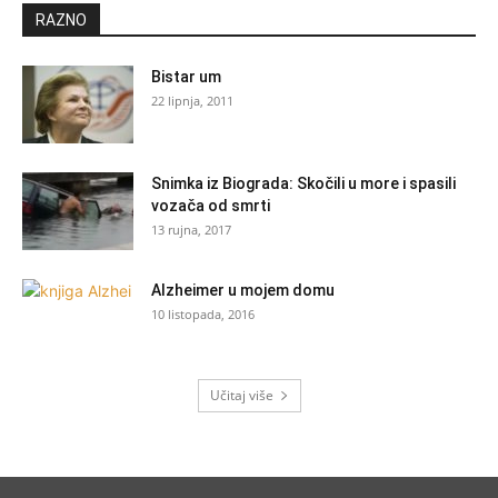
RAZNO
Bistar um
22 lipnja, 2011
Snimka iz Biograda: Skočili u more i spasili
vozača od smrti
13 rujna, 2017
Alzheimer u mojem domu
10 listopada, 2016
Učitaj više