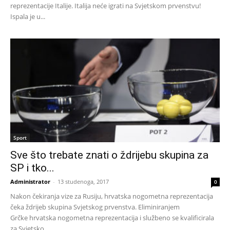
reprezentacije Italije. Italija neće igrati na Svjetskom prvenstvu!
Ispala je u...
Sport
Sve što trebate znati o ždrijebu skupina za
SP i tko...
Administrator
-
13 studenoga, 2017
0
Nakon čekiranja vize za Rusiju, hrvatska nogometna reprezentacija
čeka ždrijeb skupina Svjetskog prvenstva. Eliminiranjem
Grčke hrvatska nogometna reprezentacija i službeno se kvalificirala
za Svjetsko...