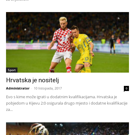
Sport
Hrvatska je nositelj
Administrator
-
10 listopada, 2017
0
Evo s kime može igrati u dodatnim kvalifikacijama. Hrvatska je
pobjedom u Kijevu 2:0 osigurala drugo mjesto i dodatne kvalifikacije
za...