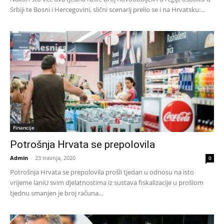
Srbiji te Bosni i Hercegovini, slični scenarij prelio se i na Hrvatsku:...
Financije
Potrošnja Hrvata se prepolovila
Admin
-
23 travnja, 2020
0
Potrošnja Hrvata se prepolovila prošli tjedan u odnosu na isto
vrijeme laniU svim djelatnostima iz sustava fiskalizacije u prošlom
tjednu smanjen je broj računa...