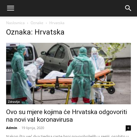
Naslovnica
Oznake
Hrvatska
Oznaka: Hrvatska
Zdravlje
Ovo su mjere kojima će Hrvatska odgovoriti
na novi val koronavirusa
Admin
-
19 lipnja, 2020
0
Nakon što već dva tjedna raste broj novooboljelih u regiji, osobito u