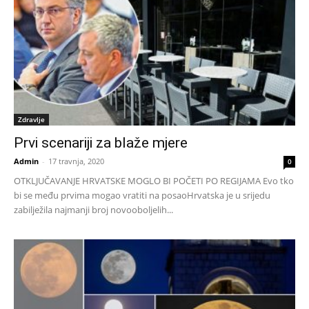
Zdravlje
Prvi scenariji za blaže mjere
Admin
-
17 travnja, 2020
0
OTKLJUČAVANJE HRVATSKE MOGLO BI POČETI PO REGIJAMA Evo tko
bi se među prvima mogao vratiti na posaoHrvatska je u srijedu
zabilježila najmanji broj novooboljelih...