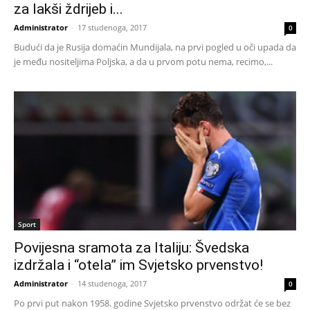
za lakši ždrijeb i...
Administrator
-
17 studenoga, 2017
0
Budući da je Rusija domaćin Mundijala, na prvi pogled u oči upada da
je među nositeljima Poljska, a da u prvom potu nema, recimo,...
Sport
Povijesna sramota za Italiju: Švedska
izdržala i “otela” im Svjetsko prvenstvo!
Administrator
-
14 studenoga, 2017
0
Po prvi put nakon 1958. godine Svjetsko prvenstvo održat će se bez