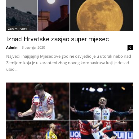
Zanimljivosti
Iznad Hrvatske zasjao super mjesec
Admin
-
8 travnja, 2020
0
Najveći i najsjajniji Mjesec ove godine osvijetlio je u utorak nebo nad
Zemljom koja je u karanteni zbog novog koronavirusa koji je dosad
ubio...