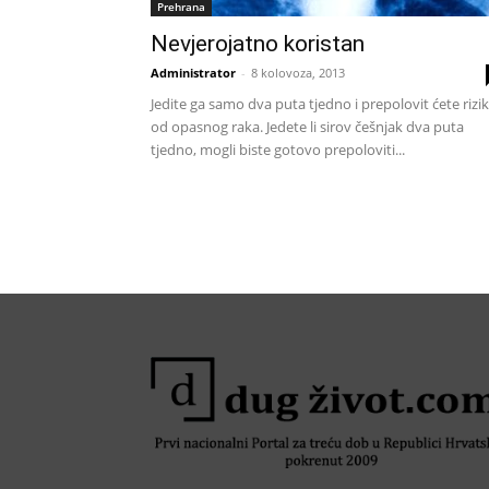
Prehrana
Nevjerojatno koristan
Administrator
-
8 kolovoza, 2013
Jedite ga samo dva puta tjedno i prepolovit ćete rizik
od opasnog raka. Jedete li sirov češnjak dva puta
tjedno, mogli biste gotovo prepoloviti...