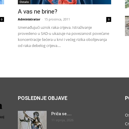
Ostalo
A vas ne brine?
Administrator
-
15 prosinca, 2011
0
0
Iznenađujući uzrok raka crijeva. Istraživanje
provedeno u SAD-u ukazuje na povezanost povećane
koncentracije šećera u krvi i većeg rizika obolijevanja
od raka debelog crijeva....
POSLEDNJE OBJAVE
P
Priča se…..
O
11 srpnja, 2026
C