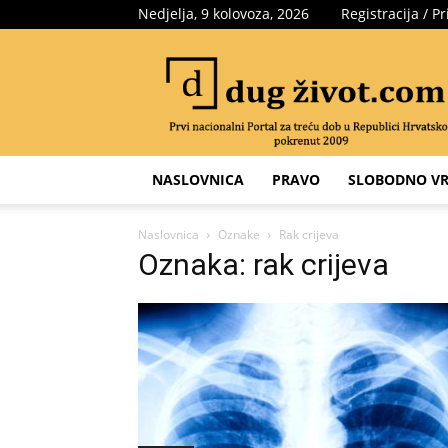
Nedjelja, 9 kolovoza, 2026
Registracija / Pr
Portal
za
treću
dob
NASLOVNICA
PRAVO
SLOBODNO VR
Naslovnica
Oznake
Rak crijeva
Oznaka: rak crijeva