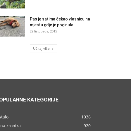
Pas je satima čekao vlasnicu na
mjestu gdje je poginula
29 listopada, 2015
Učitaj više
OPULARNE KATEGORIJE
stalo
1036
rna kronika
920