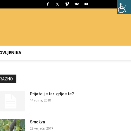
OVLJENIKA
RAZNO
Prijatelji stari gdje ste?
14 rujna, 2010
Smokva
22 veljače, 2017