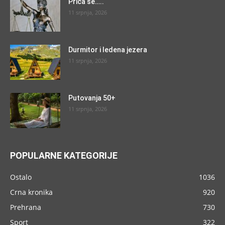
Priča se…..
11 srpnja, 2026
Durmitor i ledena jezera
11 srpnja, 2026
Putovanja 50+
11 srpnja, 2026
POPULARNE KATEGORIJE
Ostalo
1036
Crna kronika
920
Prehrana
730
Sport
322