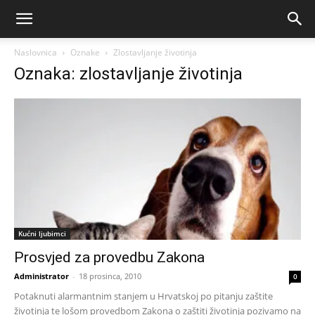
Naslovnica
Oznake
Zlostavljanje životinja
Oznaka: zlostavljanje životinja
Kućni ljubimci
Prosvjed za provedbu Zakona
Administrator
-
18 prosinca, 2010
0
Potaknuti alarmantnim stanjem u Hrvatskoj po pitanju zaštite
životinja te lošom provedbom Zakona o zaštiti životinja pozivamo na