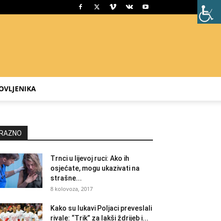
OVLJENIKA
RAZNO
Trnci u lijevoj ruci: Ako ih
osjećate, mogu ukazivati na
strašne...
8 kolovoza, 2017
Kako su lukavi Poljaci preveslali
rivale: “Trik” za lakši ždrijeb i...