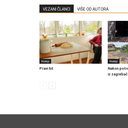
VEZANI ČLANCI
VIŠE OD AUTORA
Hobiji
Hobiji
Pravi hit
Nakon potre
iz zagrebač