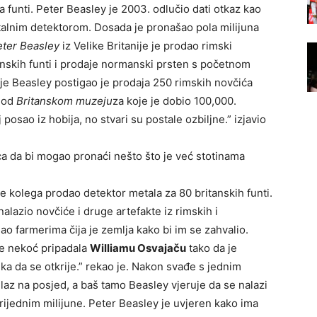
 funti. Peter Beasley je 2003. odlučio dati otkaz kao
metalnim detektorom. Dosada je pronašao pola milijuna
eter Beasley
iz Velike Britanije je prodao rimski
nskih funti i prodaje normanski prsten s početnom
 je Beasley postigao je prodaja 250 rimskih novčića
a od
Britanskom muzeju
za koje je dobio 100,000.
j posao iz hobija, no stvari su postale ozbiljne.” izjavio
ica da bi mogao pronaći nešto što je već stotinama
e kolega prodao detektor metala za 80 britanskih funti.
alazio novčiće i druge artefakte iz rimskih i
o farmerima čija je zemlja kako bi im se zahvalio.
je nekoć pripadala
Williamu Osvajaču
tako da je
a da se otkrije.” rekao je. Nakon svađe s jednim
az na posjed, a baš tamo Beasley vjeruje da se nalazi
ijednim milijune. Peter Beasley je uvjeren kako ima