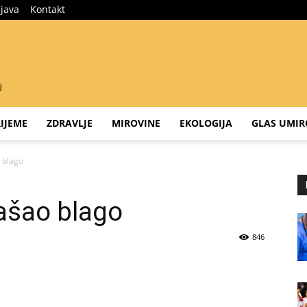
ijava
Kontakt
IJEME
ZDRAVLJE
MIROVINE
EKOLOGIJA
GLAS UMIR
 blago
ašao blago
846