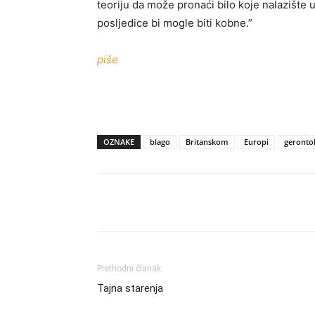
teoriju da može pronaći bilo koje nalazište u
posljedice bi mogle biti kobne.”
piše
OZNAKE
blago
Britanskom
Europi
geronto
Share
Prethodni članak
Tajna starenja