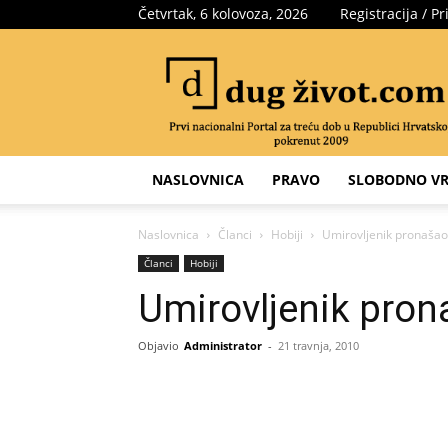
Četvrtak, 6 kolovoza, 2026
Registracija / Pr
Portal
za
treću
dob
NASLOVNICA
PRAVO
SLOBODNO VR
Naslovnica
Članci
Hobiji
Umirovljenik pronašao
Članci
Hobiji
Umirovljenik pron
Objavio
Administrator
-
21 travnja, 2010
Share