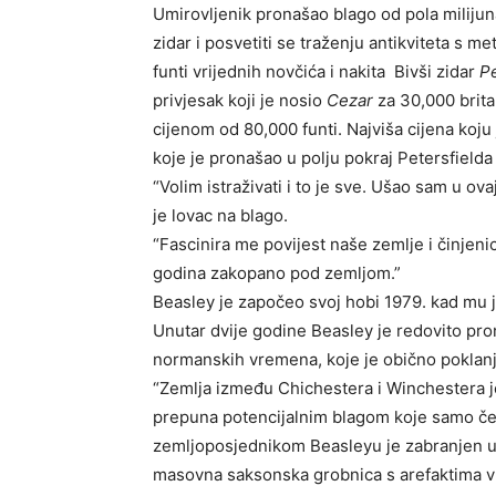
Umirovljenik pronašao blago od pola milijuna
zidar i posvetiti se traženju antikviteta s 
funti vrijednih novčića i nakita Bivši zidar
P
privjesak koji je nosio
Cezar
za 30,000 brita
cijenom od
80,000 funti
.
Najviša cijena koju
koje je pronašao u polju pokraj Petersfield
“Volim istraživati i to je sve. Ušao sam u ova
je lovac na blago.
“Fascinira me povijest naše zemlje i činjen
godina zakopano pod zemljom.”
Beasley je započeo svoj hobi 1979. kad mu j
Unutar dvije godine Beasley je redovito pron
normanskih vremena, koje je obično poklanja
“Zemlja između Chichestera i Winchestera 
prepuna potencijalnim blagom koje samo ček
zemljoposjednikom Beasleyu je zabranjen ul
masovna saksonska grobnica s arefaktima vr