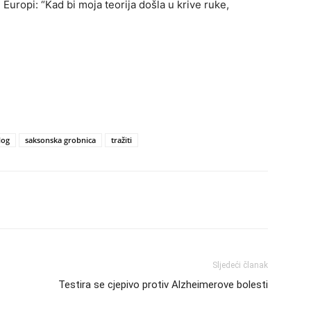
 Europi: “Kad bi moja teorija došla u krive ruke,
log
saksonska grobnica
tražiti
Sljedeći članak
Testira se cjepivo protiv Alzheimerove bolesti