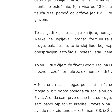
četvrti je prisiljen na to jer si ne može 
mentalno oštećenje. Njih više od 130 tis
tisuća traži pomoć od države jer živi u 
glavom.
To su ljudi koji ne sanjaju karijeru, nemaj
Merkel ne uspijevaju pronaći formulu za s
druge, pak, strane, to je sloj ljudi koji v
obespravljeni zato što su bolesni, stari, ne
To su ljudi o čijem će životu voditi računa i
države, tražeći formulu za ekonomski održiv p
– Ni u snu nisam mogao pomisliti da ću s
mogla bi biti dobra podloga za socijalnu 
život. A onda sam prvo ostao bez supruge, f
sam banci otplaćivati kredite i završio na
svjetlo na kraju tunela – kaže nam Z.S. iz Š