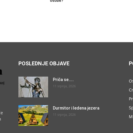
osobe?
POSLEDNJE OBJAVE
P
Priča se…..
O
11 srpnja, 2026
C
P
S
Durmitor i ledena jezera
će
11 srpnja, 2026
M
h