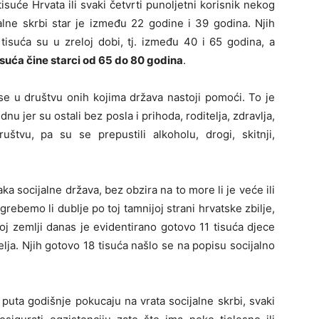
isuće Hrvata ili svaki četvrti punoljetni korisnik nekog
jalne skrbi star je između 22 godine i 39 godina. Njih
 tisuća su u zreloj dobi, tj. između 40 i 65 godina, a
isuća čine starci od 65 do 80 godina
.
 se u društvu onih kojima država nastoji pomoći. To je
dnu jer su ostali bez posla i prihoda, roditelja, zdravlja,
ruštvu, pa su se prepustili alkoholu, drogi, skitnji,
aka socijalne država, bez obzira na to more li je veće ili
rebemo li dublje po toj tamnijoj strani hrvatske zbilje,
oj zemlji danas je evidentirano gotovo 11 tisuća djece
elja. Njih gotovo 18 tisuća našlo se na popisu socijalno
 puta godišnje pokucaju na vrata socijalne skrbi, svaki