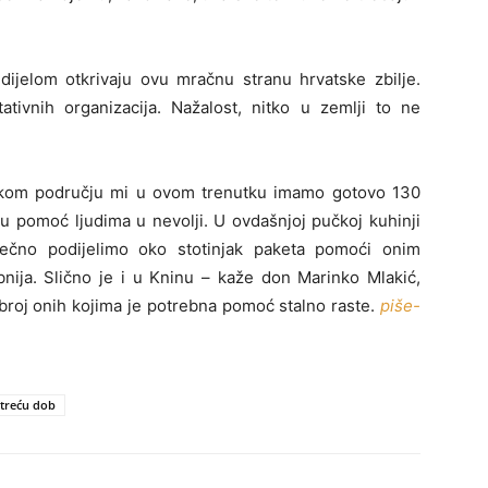
 dijelom otkrivaju ovu mračnu stranu hrvatske zbilje.
tativnih organizacija. Nažalost, nitko u zemlji to ne
skom području mi u ovom trenutku imamo gotovo 130
u pomoć ljudima u nevolji. U ovdašnjoj pučkoj kuhinji
ečno podijelimo oko stotinjak paketa pomoći onim
bnija. Slično je i u Kninu – kaže don Marinko Mlakić,
a broj onih kojima je potrebna pomoć stalno raste.
piše-
 treću dob