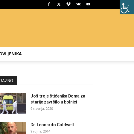
OVLJENIKA
RAZNO
Još troje štićenika Doma za
starije završilo u bolnici
9 travnja, 2020
Dr. Leonardo Coldwell
9 rujna, 2014