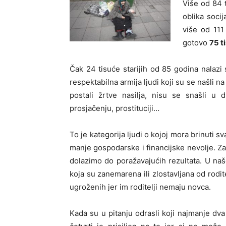
Više od 84 t
oblika soci
više od 111
gotovo
75 t
Čak 24 tisuće starijih od 85 godina nalazi
respektabilna armija ljudi koji su se našli na 
postali žrtve nasilja, nisu se snašli u d
prosjačenju, prostituciji…
To je kategorija ljudi o kojoj mora brinuti sv
manje gospodarske i financijske nevolje. Zag
dolazimo do poražavajućih rezultata. U naš
koja su zanemarena ili zlostavljana od rodit
ugroženih jer im roditelji nemaju novca.
Kada su u pitanju odrasli koji najmanje dva