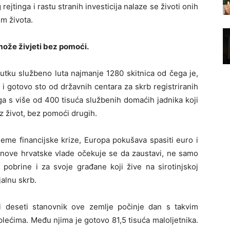
rejtinga i rastu stranih investicija nalaze se životi onih
im života.
može živjeti bez pomoći.
tku službeno luta najmanje 1280 skitnica od čega je,
a i gotovo sto od državnih centara za skrb registriranih
ega s više od 400 tisuća službenih domaćih jadnika koji
 život, bez pomoći drugih.
bleme financijske krize, Europa pokušava spasiti euro i
d nove hrvatske vlade očekuje se da zaustavi, ne samo
pobrine i za svoje građane koji žive na sirotinjskoj
jalnu skrb.
i deseti stanovnik ove zemlje počinje dan s takvim
lećima. Među njima je gotovo 81,5 tisuća maloljetnika.