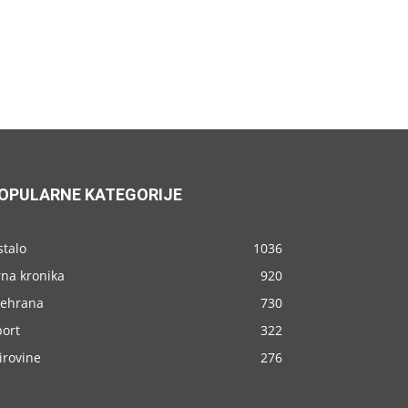
OPULARNE KATEGORIJE
stalo
1036
rna kronika
920
rehrana
730
port
322
irovine
276