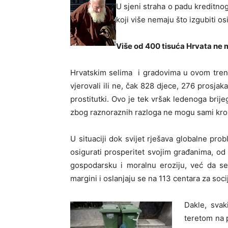
U sjeni straha o padu kreditnog 
koji više nemaju što izgubiti os
Više od 400 tisuća Hrvata ne 
Hrvatskim selima i gradovima u ovom trenu
vjerovali ili ne, čak 828 djece, 276 prosjak
prostitutki. Ovo je tek vršak ledenoga brij
zbog raznoraznih razloga ne mogu sami kroz
U situaciji dok svijet rješava globalne pro
osigurati prosperitet svojim građanima, o
gospodarsku i moralnu eroziju, već da se 
margini i oslanjaju se na 113 centara za soci
Dakle, svak
teretom na p