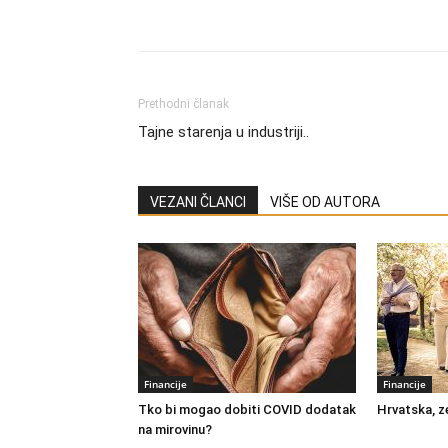
Share
Prethodni članak
Tajne starenja u industriji..
VEZANI ČLANCI
VIŠE OD AUTORA
Financije
Financije
Tko bi mogao dobiti COVID dodatak
Hrvatska, z
na mirovinu?