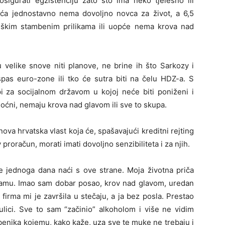
osigurati egzistenciju zato što ima neko tjelesno ili
uća jednostavno nema dovoljno novca za život, a 6,5
teškim stambenim prilikama ili uopće nema krova nad
u velike snove niti planove, ne brine ih što Sarkozy i
pas euro-zone ili tko će sutra biti na čelu HDZ-a. S
api za socijalnom državom u kojoj neće biti poniženi i
moćni, nemaju krova nad glavom ili sve to skupa.
 nova hrvatska vlast koja će, spašavajući kreditni rejting
roračun, morati imati dovoljno senzibiliteta i za njih.
e jednoga dana naći s ove strane. Moja životna priča
dramu. Imao sam dobar posao, krov nad glavom, uredan
irma mi je završila u stečaju, a ja bez posla. Prestao
 ulici. Sve to sam “začinio” alkoholom i više ne vidim
ibenika kojemu, kako kaže, uza sve te muke ne trebaju i