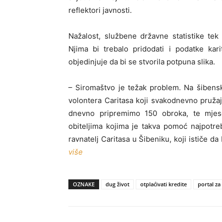
reflektori javnosti.
Nažalost, službene državne statistike tek
Njima bi trebalo pridodati i podatke kari
objedinjuje da bi se stvorila potpuna slika.
– Siromaštvo je težak problem. Na šiben
volontera Caritasa koji svakodnevno pružaj
dnevno pripremimo 150 obroka, te mjes
obiteljima kojima je takva pomoć najpotre
ravnatelj Caritasa u Šibeniku, koji ističe d
više
OZNAKE
dug život
otplaćivati kredite
portal za