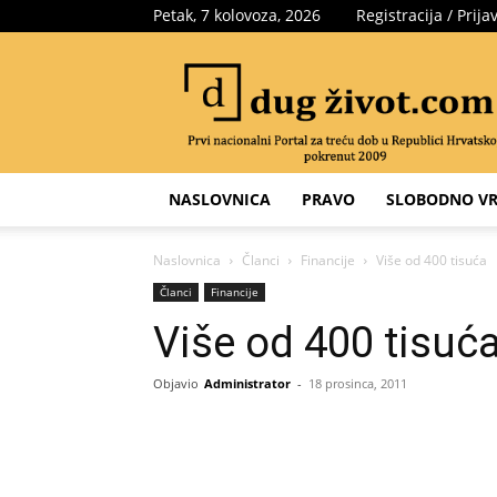
Petak, 7 kolovoza, 2026
Registracija / Prija
Portal
za
treću
dob
NASLOVNICA
PRAVO
SLOBODNO VR
Naslovnica
Članci
Financije
Više od 400 tisuća
Članci
Financije
Više od 400 tisuć
Objavio
Administrator
-
18 prosinca, 2011
Share