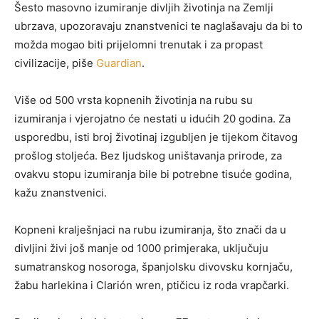
Šesto masovno izumiranje divljih životinja na Zemlji
ubrzava, upozoravaju znanstvenici te naglašavaju da bi to
možda mogao biti prijelomni trenutak i za propast
civilizacije, piše
Guardian
.
Više od 500 vrsta kopnenih životinja na rubu su
izumiranja i vjerojatno će nestati u idućih 20 godina. Za
usporedbu, isti broj životinaj izgubljen je tijekom čitavog
prošlog stoljeća. Bez ljudskog uništavanja prirode, za
ovakvu stopu izumiranja bile bi potrebne tisuće godina,
kažu znanstvenici.
Kopneni kralješnjaci na rubu izumiranja, što znači da u
divljini živi još manje od 1000 primjeraka, uključuju
sumatranskog nosoroga, španjolsku divovsku kornjaču,
žabu harlekina i Clarión wren, ptičicu iz roda vrapčarki.