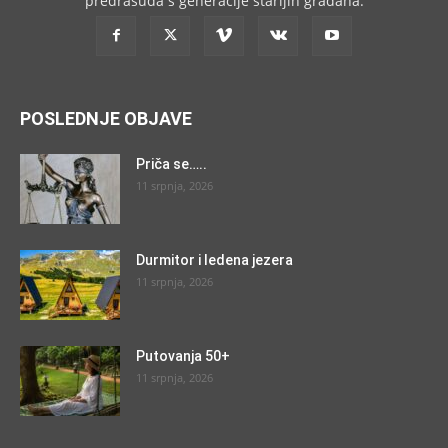
predrasuda s generacije starijih građana.
POSLEDNJE OBJAVE
Priča se…..
11 srpnja, 2026
Durmitor i ledena jezera
11 srpnja, 2026
Putovanja 50+
11 srpnja, 2026