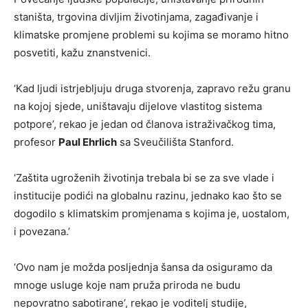
staništa, trgovina divljim životinjama, zagađivanje i
klimatske promjene problemi su kojima se moramo hitno
posvetiti, kažu znanstvenici.
‘Kad ljudi istrjebljuju druga stvorenja, zapravo režu granu
na kojoj sjede, uništavaju dijelove vlastitog sistema
potpore’, rekao je jedan od članova istraživačkog tima,
profesor
Paul Ehrlich
sa Sveučilišta Stanford.
‘Zaštita ugroženih životinja trebala bi se za sve vlade i
institucije podići na globalnu razinu, jednako kao što se
dogodilo s klimatskim promjenama s kojima je, uostalom,
i povezana.’
‘Ovo nam je možda posljednja šansa da osiguramo da
mnoge usluge koje nam pruža priroda ne budu
nepovratno sabotirane’, rekao je voditelj studije,