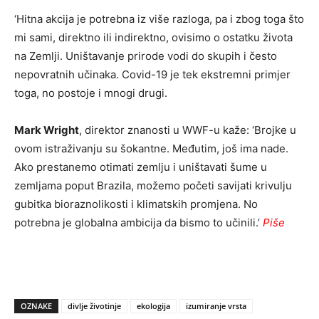
‘Hitna akcija je potrebna iz više razloga, pa i zbog toga što
mi sami, direktno ili indirektno, ovisimo o ostatku života
na Zemlji. Uništavanje prirode vodi do skupih i često
nepovratnih učinaka. Covid-19 je tek ekstremni primjer
toga, no postoje i mnogi drugi.
Mark Wright
, direktor znanosti u WWF-u kaže: ‘Brojke u
ovom istraživanju su šokantne. Međutim, još ima nade.
Ako prestanemo otimati zemlju i uništavati šume u
zemljama poput Brazila, možemo početi savijati krivulju
gubitka bioraznolikosti i klimatskih promjena. No
potrebna je globalna ambicija da bismo to učinili.’
Piše
OZNAKE
divlje životinje
ekologija
izumiranje vrsta