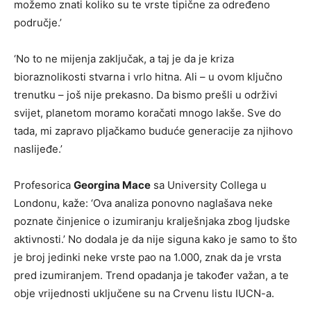
možemo znati koliko su te vrste tipične za određeno
područje.’
‘No to ne mijenja zaključak, a taj je da je kriza
bioraznolikosti stvarna i vrlo hitna. Ali – u ovom ključno
trenutku – još nije prekasno. Da bismo prešli u održivi
svijet, planetom moramo koračati mnogo lakše. Sve do
tada, mi zapravo pljačkamo buduće generacije za njihovo
naslijeđe.’
Profesorica
Georgina Mace
sa University Collega u
Londonu, kaže: ‘Ova analiza ponovno naglašava neke
poznate činjenice o izumiranju kralješnjaka zbog ljudske
aktivnosti.’ No dodala je da nije siguna kako je samo to što
je broj jedinki neke vrste pao na 1.000, znak da je vrsta
pred izumiranjem. Trend opadanja je također važan, a te
obje vrijednosti uključene su na Crvenu listu IUCN-a.