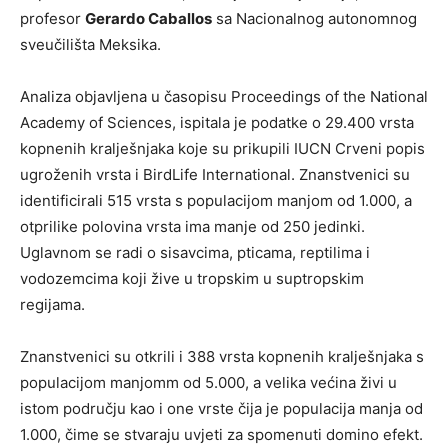
profesor
Gerardo Caballos
sa Nacionalnog autonomnog
sveučilišta Meksika.
Analiza objavljena u časopisu Proceedings of the National
Academy of Sciences, ispitala je podatke o 29.400 vrsta
kopnenih kralješnjaka koje su prikupili IUCN Crveni popis
ugroženih vrsta i BirdLife International. Znanstvenici su
identificirali 515 vrsta s populacijom manjom od 1.000, a
otprilike polovina vrsta ima manje od 250 jedinki.
Uglavnom se radi o sisavcima, pticama, reptilima i
vodozemcima koji žive u tropskim u suptropskim
regijama.
Znanstvenici su otkrili i 388 vrsta kopnenih kralješnjaka s
populacijom manjomm od 5.000, a velika većina živi u
istom području kao i one vrste čija je populacija manja od
1.000, čime se stvaraju uvjeti za spomenuti domino efekt.