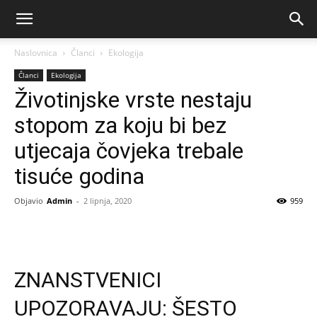
Naslovnica
Članci
Ekologija
Članci
Ekologija
Životinjske vrste nestaju
stopom za koju bi bez
utjecaja čovjeka trebale
tisuće godina
Objavio
Admin
-
2 lipnja, 2020
959
ZNANSTVENICI
UPOZORAVAJU: ŠESTO