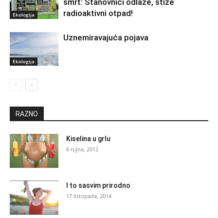
smrt: Stanovnici odlaze, stiže
radioaktivni otpad!
Ekologija
Uznemiravajuća pojava
Ekologija
RAZNO
Kiselina u grlu
6 rujna, 2012
I to sasvim prirodno
17 listopada, 2014