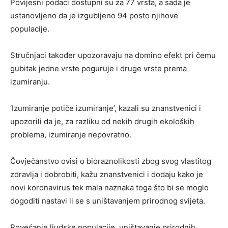
Povijesni podaci dostupni su za 77 vrsta, a sada je
ustanovljeno da je izgubljeno 94 posto njihove
populacije.
Stručnjaci također upozoravaju na domino efekt pri čemu
gubitak jedne vrste poguruje i druge vrste prema
izumiranju.
‘Izumiranje potiče izumiranje’, kazali su znanstvenici i
upozorili da je, za razliku od nekih drugih ekoloških
problema, izumiranje nepovratno.
Čovječanstvo ovisi o bioraznolikosti zbog svog vlastitog
zdravlja i dobrobiti, kažu znanstvenici i dodaju kako je
novi koronavirus tek mala naznaka toga što bi se moglo
dogoditi nastavi li se s uništavanjem prirodnog svijeta.
Povećanje ljudske populacije, uništavanje prirodnih