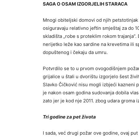
SAGA O OSAM IZGORJELIH STARACA
Mnogi obiteljski domovi od njih petstotinjak r
osiguravaju relativno jeftin smještaj za do 1
skladišta „robe s proteklim rokom trajanja”.
nerijetko leže kao sardine na krevetima il
dopuštenog i čekaju da umru.
Potvrdilo se to u prvom ovogodišnjem požar
grijalice u štali u dvorištu izgorjelo šest ži
Slavko Čičković nisu mogli izbjeći kazneni 
je nakon osam godina sudovanja dobila vlas
zato jer je kod nje 2011. zbog udara groma i
Tri godine za pet života
I sada, već drugi požar ove godine, ovaj pu