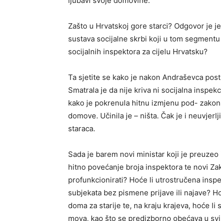
ljubavi svoje domovine.
Zašto u Hrvatskoj gore starci? Odgovor je j
sustava socijal­ne skrbi koji u tom segment
socijalnih inspektora za cijelu Hr­vatsku?
Ta sjetite se kako je nakon Andraševca postu
Smatrala je da nije kriva ni socijalna inspekci
kako je pokrenula hitnu izmjenu pod- zakons
domove. Učinila je – ništa. Čak je i neuvjerlj
staraca.
Sada je barem novi ministar koji je preuzeo i
hitno povećanje broja inspektora te novi Zak
profunkcionirati? Hoće li utrostručena inspek
subjekata bez pismene prijave ili najave? Hoće
doma za starije te, na kraju krajeva, hoće li 
mova, kao što se predizborno obećava u svi