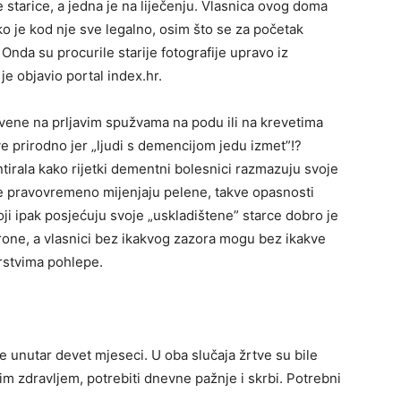
 starice, a jedna je na li­ječenju. Vlasnica ovog doma
o je kod nje sve legalno, osim što se za po­četak
 Onda su procurile starije fotografije upravo iz
 je objavio portal index.hr.
vene na prlja­vim spužvama na podu ili na krevetima
ve prirodno jer „ljudi s demencijom jedu izmet”!?
irala kako rijetki dementni bolesnici razmazuju svoje
m se pravovremeno mijenjaju pelene, takve opasnosti
oji ipak posjećuju svoje „uskladištene” starce dobro je
­rone, a vlasnici bez ikakvog zazora mogu bez ikakve
arstvima pohlepe.
e unutar devet mjeseci. U oba slučaja žrtve su bile
nim zdravljem, potrebiti dnevne pažnje i skrbi. Potrebni