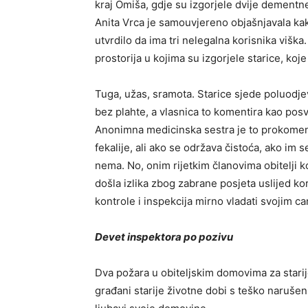
kraj Omiša, gdje su izgorjele dvije dementne
Anita Vrca je samouvjereno objašnjavala kak
utvrdilo da ima tri nelegalna korisnika viška.
prostorija u kojima su izgorjele starice, koje
Tuga, užas, sramota. Starice sjede poluodje
bez plahte, a vlasni­ca to komentira kao pos
Anonimna medicinska sestra je to prokomen­t
fe­kalije, ali ako se održava čistoća, ako i
nema. No, onim rijetkim članovima obitelji k
došla izlika zbog zabrane posjeta uslijed ko
kontro­le i inspekcija mirno vladati svojim c
Devet inspektora po pozivu
Dva požara u obiteljskim domovima za starij
građani starije ži­votne dobi s teško naruše