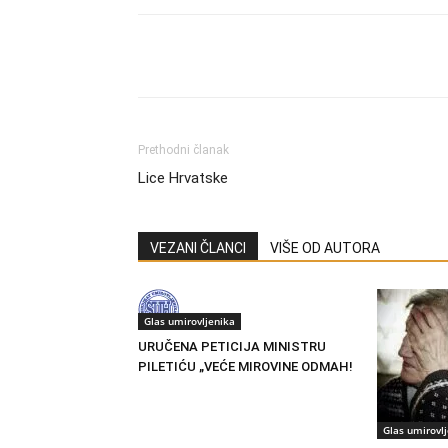
Share
Prethodni članak
Lice Hrvatske
VEZANI ČLANCI
VIŠE OD AUTORA
Glas umirovljenika
URUČENA PETICIJA MINISTRU
PILETIĆU „VEĆE MIROVINE ODMAH!
Glas umirovl