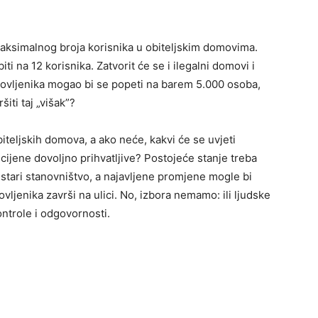
maksimalnog broja korisnika u obiteljskim domovima.
i na 12 korisnika. Zatvorit će se i ilegalni domovi i
irovljenika mogao bi se popeti na barem 5.000 osoba,
šiti taj „višak”?
iteljskih do­mova, a ako neće, kakvi će se uvjeti
 a cijene dovoljno prihvatljive? Postoje­će stanje treba
 stari stanovništvo, a najavljene promjene mogle bi
vljenika završi na ulici. No, izbora nemamo: ili ljudske
kontrole i odgovornosti.