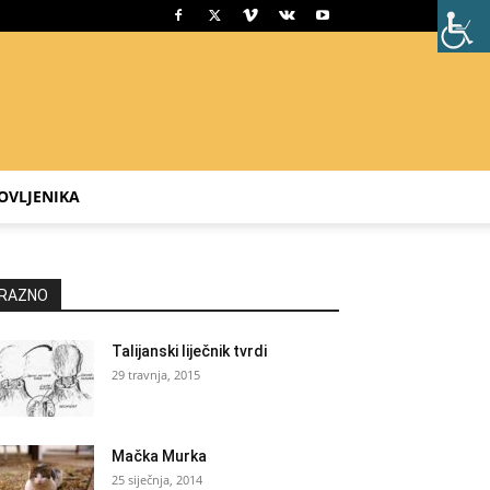
OVLJENIKA
RAZNO
Talijanski liječnik tvrdi
29 travnja, 2015
Mačka Murka
25 siječnja, 2014