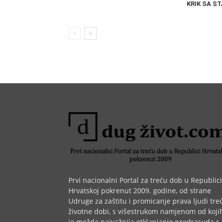
KRIK SA S
Prvi nacionalni Portal za treću dob u Republici
Hrvatskoj pokrenut 2009. godine, od strane
Udruge za zaštitu i promicanje prava ljudi tre
životne dobi, s višestrukom namjenom od koji
je možda najvažnija otklanjanje predrasuda s