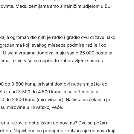
movima. Među zemljama smo s najnižim udjelom u EU.
a, a ogro­man dio njih je radio i gradio ovu državu. Iako
 građanima koji svakog mjeseca podmire režije i od
e. U svim vrstama domova imaju samo 25.000 postelja
ljima, a sve više su naprosto zaboravljeni samci s
0 do 3.800 kuna, privatni domovi nude smještaj od
taju od 3.500 do 4.500 kuna, a najjeftinije je u
00 do 2.800 kuna (mirovina.hr). Na listama čekanja je
a su mirovine u Hr­vatskoj veće.
 krenu rezovi u obiteljskim domovima? Dva su požara i
riteta. Najavljene su promjene i zatvaranje domova koji