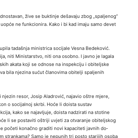
ednostavan, žive se buktinje dešavaju zbog „spaljenog”
u uopće ne funkcionira. Kako i bi kad imaju samo devet
pila tadaš­nja ministrica socijale Vesna Bedeković.
ja, niti Ministarstvo, niti ona osob­no. I javno je lagala
kih akata koji se odnose na inspekciju i obiteljske
iva bila njezina sućut članovima obitelji spaljenih
 njezin resor, Josip Aladrović, najavio oštre mjere,
on o socijalnoj skrbi. Hoće li doista sustav
cija, kako se najavljuje, doista nadzirati na stotine
 li se postaviti oštriji uvjeti za otvaranje obiteljskog
se početi konačno graditi novi kapaciteti javnih do­
m strankama? Samo je nepunih tri posto starijih osoba