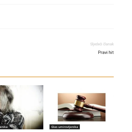
Sljedeći članak
Pravi hit
jenika
Glas umirovljenika