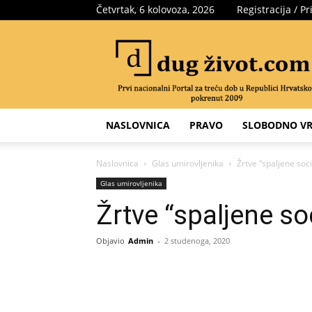
Četvrtak, 6 kolovoza, 2026
Registracija / Pr
Portal
za
treću
dob
NASLOVNICA
PRAVO
SLOBODNO VR
Naslovnica
Glas umirovljenika
Žrtve “spaljene soci
Glas umirovljenika
Žrtve “spaljene so
Objavio
Admin
-
2 studenoga, 2020
Share