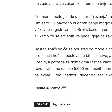
ne zadovoljavaju zakonske i huma­ne uvjete.
Promjene, očito je, idu u smjeru “rezanja” 
Umjesto 20, na­vodno bi ograničenje moglo bit
viškovi u registriranima. Broj izbačenih um
ali kamo će se smjestiti te ljude, gdje će zavr
Da li to znači da će se odustati od modela ob
propisati i hoće li poslo­vanje biti isplativo,
urediti, a potreba za domovima rast će kako
rezul­tirati time da oko 5.000 nemoćnih umiro
paljevine ili red i nadzor i decentralizacija 
Jasna A. Petrović
OZNAKE
izgorjeli starci