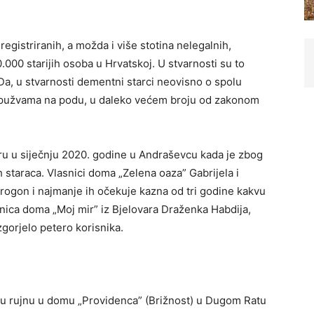
egistri­ranih, a možda i više stotina nelegalnih,
0.000 starijih osoba u Hrvatskoj. U stvarnosti su to
 Da, u stvarnosti dementni starci neovisno o spolu
i spužvama na podu, u daleko većem broju od zakonom
u u siječnju 2020. godine u Andraševcu kada je zbog
vih staraca. Vlasnici doma „Zelena oaza” Gabrijela i
progon i najmanje ih očekuje kazna od tri godine kakvu
nica doma „Moj mir” iz Bjelovara Draženka Habdija,
zgorjelo petero korisnika.
t u rujnu u domu „Providenca” (Brižnost) u Dugom Ratu