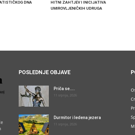
TATISTIČKOG DNA
HITNI ZAHTJEV I INICIJATIVA
UMIROVLJENIČKIH UDRUGA
POSLEDNJE OBJAVE
P
Priča se…..
O
11 srpnja, 2026
C
P
S
Durmitor i ledena jezera
će
11 srpnja, 2026
M
h