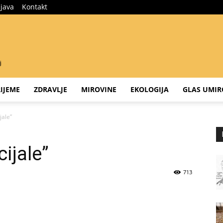
ijava
Kontakt
IJEME
ZDRAVLJE
MIROVINE
EKOLOGIJA
GLAS UMIR
jale”
cijale”
713