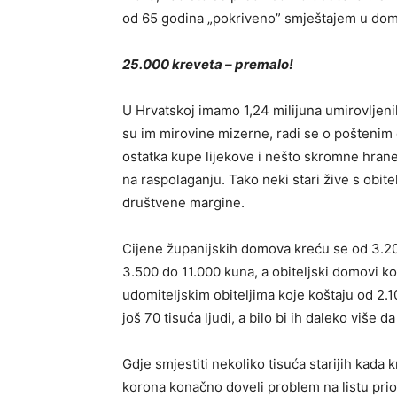
od 65 godina „po­kriveno” smještajem u do
25.000 kreveta – premalo!
U Hrvatskoj imamo 1,24 milijuna umirovljenik
su im mi­rovine mizerne, radi se o poštenim
ostatka kupe lijekove i nešto skromne hran
na raspolaganju. Tako neki stari žive s obite
društvene margi­ne.
Cijene županijskih domova kreću se od 3.20
3.500 do 11.000 kuna, a obiteljski domovi koš
udomiteljskim obiteljima koje koštaju od 2.1
još 70 tisuća ljudi, a bilo bi ih daleko više d
Gdje smjestiti nekoliko tisuća starijih kada
korona konačno doveli problem na listu prio