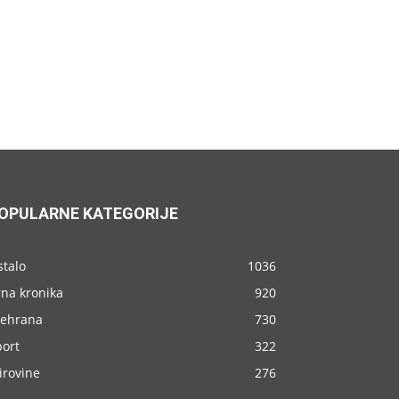
OPULARNE KATEGORIJE
stalo
1036
rna kronika
920
rehrana
730
port
322
irovine
276