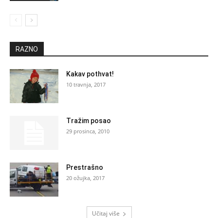
RAZNO
Kakav pothvat!
10 travnja, 2017
Tražim posao
29 prosinca, 2010
Prestrašno
20 ožujka, 2017
Učitaj više