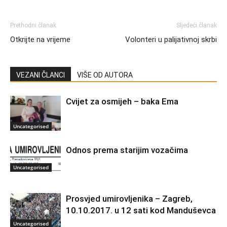
Prethodni članak
Sljedeći članak
Otkrijte na vrijeme
Volonteri u palijativnoj skrbi
VEZANI ČLANCI
VIŠE OD AUTORA
Cvijet za osmijeh – baka Ema
Uncategorised
Odnos prema starijim vozačima
Uncategorised
Prosvjed umirovljenika – Zagreb,
10.10.2017. u 12 sati kod Manduševca
Uncategorised