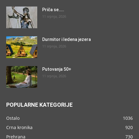
Priča se…..
11 srpnja, 2026
Durmitor i ledena jezera
11 srpnja, 2026
Putovanja 50+
11 srpnja, 2026
POPULARNE KATEGORIJE
Ostalo
1036
Crna kronika
920
Prehrana
730