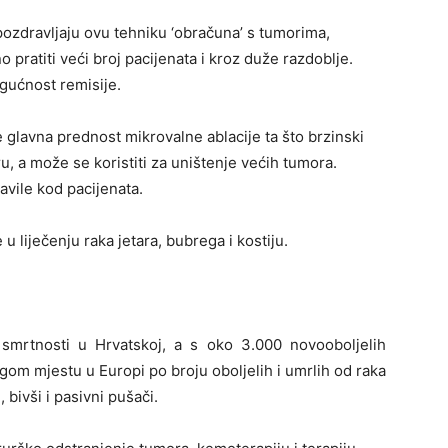
pozdravljaju ovu tehniku ‘obračuna’ s tumorima,
 pratiti veći broj pacijenata i kroz duže razdoblje.
ogućnost remisije.
 je glavna prednost mikrovalne ablacije ta što brzinski
, a može se koristiti za uništenje većih tumora.
avile kod pacijenata.
u liječenju raka jetara, bubrega i kostiju.
smrtnosti u Hrvatskoj, a s oko 3.000 novooboljelih
gom mjestu u Europi po broju oboljelih i umrlih od raka
 bivši i pasivni pušači.