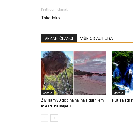
Prethodni članak
Tako lako
VEZANI ČLANCI
VIŠE OD AUTORA
Ostalo
Ostalo
Živi sam 30 godina na ‘najsigurnijem
Put za zdrav
mjestu na svijetu’