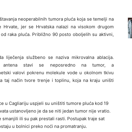
ištavanja neoperabilnih tumora pluća koja se temelji na
 Hrvate, jer se Hrvatska nalazi na visokom drugom
od raka pluća. Približno 90 posto oboljelih su aktivni,
 liječenja službeno se naziva mikrovalna ablacija.
na antena stavi se neposredno na tumor, a
etski valovi pokrenu molekule vode u okolnom tkivu
 taj način tvore trenje i toplinu, koja na kraju uništi
e u Cagliariju uspjeli su uništiti tumore pluća kod 19
ata ustanovljeno je da se niti jedan tumor nije vratio.
manjili ili su pak prestali rasti. Postupak traje sat
ostaju u bolnici preko noći na promatranju.