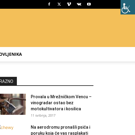
OVLJENIKA
RAZNO
Provala u Mrežničkom Vencu –
vinogradar ostao bez
motokultivatora i kosilica
11 svibnja, 2017
Na aerodromu pronašli psića i
poruku koja će vas rasplakati