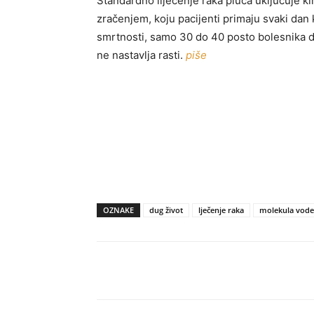
Standardno liječenje raka pluća uključuje ki
zračenjem, koju pacijenti primaju svaki dan
smrtnosti, samo 30 do 40 posto bolesnika dož
ne nastavlja rasti.
piše
OZNAKE
dug život
lječenje raka
molekula vode
Share