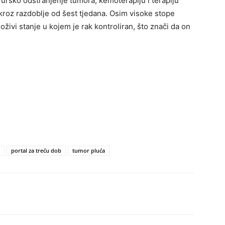
rurško odstranjenje tumora, kemoterapiju i terapiju
 kroz razdoblje od šest tjedana. Osim visoke stope
ivi stanje u kojem je rak kontroliran, što znači da on
portal za treću dob
tumor pluća