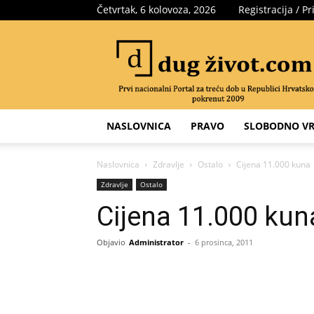
Četvrtak, 6 kolovoza, 2026
Registracija / Pr
Portal
za
treću
dob
NASLOVNICA
PRAVO
SLOBODNO VR
Naslovnica
Zdravlje
Ostalo
Cijena 11.000 kuna
Zdravlje
Ostalo
Cijena 11.000 kun
Objavio
Administrator
-
6 prosinca, 2011
Share