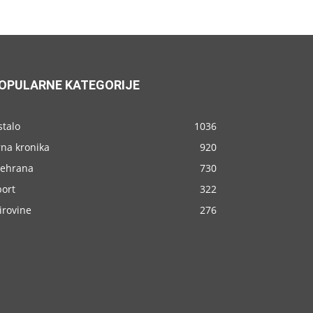
OPULARNE KATEGORIJE
stalo
1036
rna kronika
920
rehrana
730
port
322
irovine
276