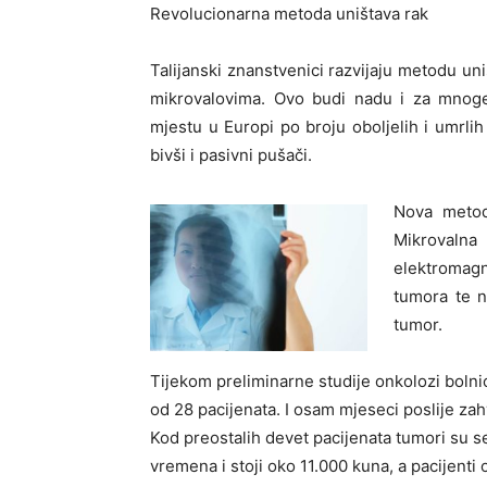
Revolucionarna metoda uništava rak
Talijanski znanstvenici razvijaju metodu un
mikrovalovima. Ovo budi nadu i za mnoge
mjestu u Europi po broju oboljelih i umrlih 
bivši i pasivni pušači.
Nova metoda
Mikroval
elektromagn
tumora te na
tumor.
Tijekom preliminarne studije onkolozi bolnic
od 28 pacijenata. I osam mjeseci poslije zahv
Kod preostalih devet pacijenata tumori su se s
vremena i stoji oko 11.000 kuna, a pacijenti 