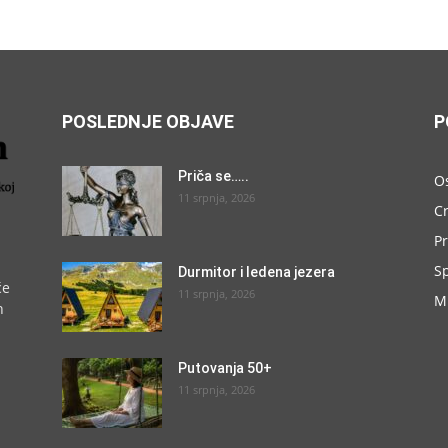
POSLEDNJE OBJAVE
P
Priča se…..
O
11 srpnja, 2026
C
P
S
Durmitor i ledena jezera
će
11 srpnja, 2026
M
h
Putovanja 50+
11 srpnja, 2026