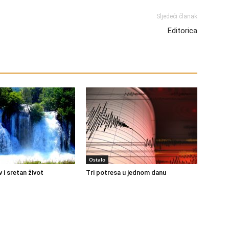
Sljedeći članak
Editorica
Ostalo
 i sretan život
Tri potresa u jednom danu