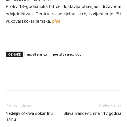
Protiv 13-godišnjaka bit će dostavlja obavijest državnom
odvjetništvu i Centru za socijalnu skrb, izvijestila je PU
vukovarsko-srijemska.
piše
OZNAKE
napali staricu
portal za treću dob
Prethodni članak
Sljedeći članak
Nedeljni otkriva šokantnu
Slava Ivančević ima 117 godina
istinu