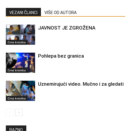
VEZANI ČLANCI
VIŠE OD AUTORA
JAVNOST JE ZGROŽENA
Crna kronika
Pohlepa bez granica
Crna kronika
Uznemirujući video. Mučno i za gledati
Crna kronika
RAZNO