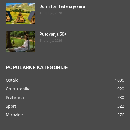
Durmitor i ledena jezera
11 srpnja, 2026
Putovanja 50+
11 srpnja, 2026
POPULARNE KATEGORIJE
Ostalo
1036
Crna kronika
920
Prehrana
730
Sport
322
Mirovine
276