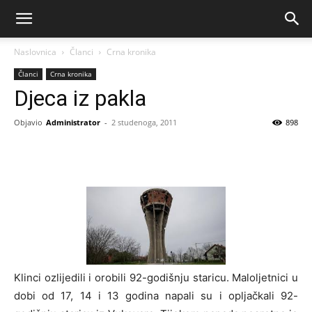
Naslovnica
Članci
Crna kronika
Članci
Crna kronika
Djeca iz pakla
Objavio
Administrator
-
2 studenoga, 2011
898
Klinci ozlijedili i orobili 92-godišnju staricu. Maloljetnici u
dobi od 17, 14 i 13 godina napali su i opljačkali 92-