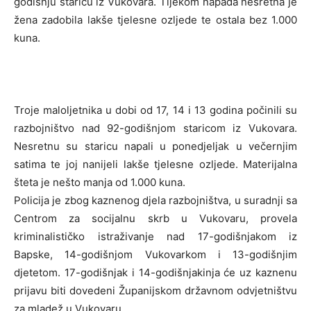
godišnju staricu iz Vukovara. Tijekom napada nesretna je
žena zadobila lakše tjelesne ozljede te ostala bez 1.000
kuna.
Troje maloljetnika u dobi od 17, 14 i 13 godina počinili su
razbojništvo nad 92-godišnjom staricom iz Vukovara.
Nesretnu su staricu napali u ponedjeljak u večernjim
satima te joj nanijeli lakše tjelesne ozljede. Materijalna
šteta je nešto manja od 1.000 kuna.
Policija je zbog kaznenog djela razbojništva, u suradnji sa
Centrom za socijalnu skrb u Vukovaru, provela
kriminalističko istraživanje nad 17-godišnjakom iz
Bapske, 14-godišnjom Vukovarkom i 13-godišnjim
djetetom. 17-godišnjak i 14-godišnjakinja će uz kaznenu
prijavu biti dovedeni Županijskom državnom odvjetništvu
za mladež u Vukovaru.