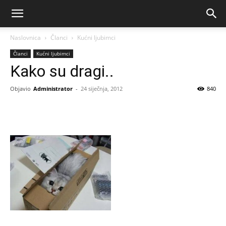
Naslovnica
Članci
Kućni ljubimci
Članci
Kućni ljubimci
Kako su dragi..
Objavio
Administrator
-
24 siječnja, 2012
840