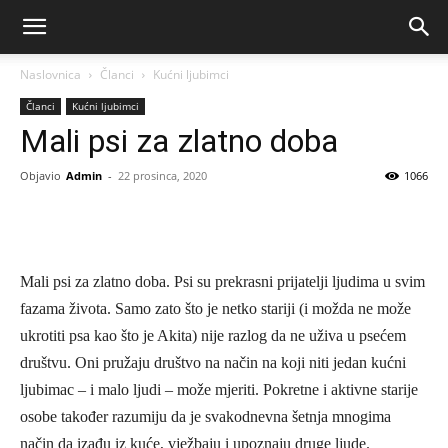
Naslovnica
Članci
Kućni ljubimci
Članci
Kućni ljubimci
Mali psi za zlatno doba
Objavio
Admin
-
22 prosinca, 2020
1066
Mali psi za zlatno doba. Psi su prekrasni prijatelji ljudima u svim
fazama života. Samo zato što je netko stariji (i možda ne može
ukrotiti psa kao što je Akita) nije razlog da ne uživa u psećem
društvu. Oni pružaju društvo na način na koji niti jedan kućni
ljubimac – i malo ljudi – može mjeriti. Pokretne i aktivne starije
osobe također razumiju da je svakodnevna šetnja mnogima
način da izađu iz kuće, vježbaju i upoznaju druge ljude.