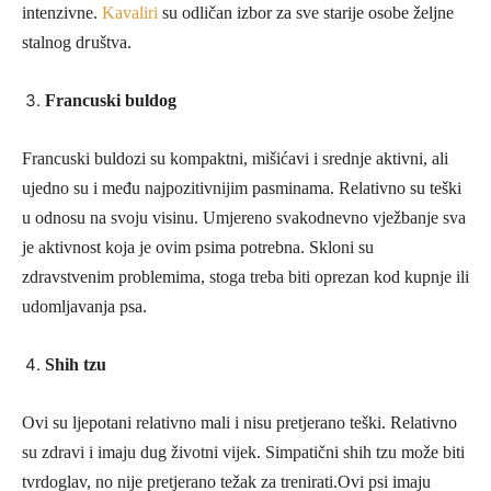
intenzivne.
Kavaliri
su odličan izbor za sve starije osobe željne
r
stalnog d
uštva.
Francuski buldog
Francuski buldozi su kompaktni, mišićavi i srednje aktivni, ali
ujedno su i među najpozitivnijim pasminama. Relativno su teški
u odnosu na svoju visinu. Umjereno svakodnevno vježbanje sva
je aktivnost koja je ovim psima potrebna. Skloni su
zdravstvenim problemima, stoga treba biti oprezan kod kupnje ili
udomljavanja psa.
Shih tzu
Ovi su ljepotani relativno mali i nisu pretjerano teški. Relativno
su zdravi i imaju dug životni vijek. Simpatični shih tzu može biti
tvrdoglav, no nije pretjerano težak za trenirati.Ovi psi imaju