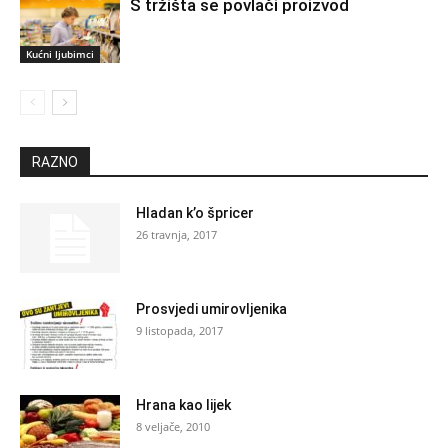
S tržišta se povlači proizvod
Kućni ljubimci
RAZNO
Hladan k’o špricer
26 travnja, 2017
Prosvjedi umirovljenika
9 listopada, 2017
Hrana kao lijek
8 veljače, 2010