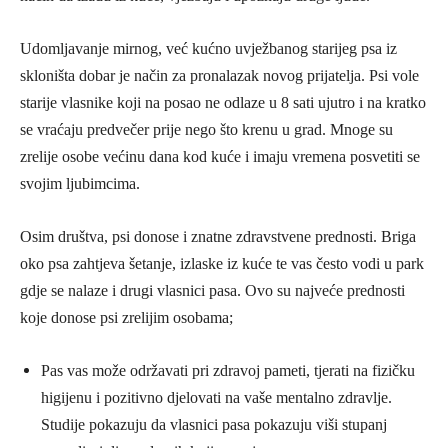
Udomljavanje mirnog, već kućno uvježbanog starijeg psa iz
skloništa dobar je način za pronalazak novog prijatelja. Psi vole
starije vlasnike koji na posao ne odlaze u 8 sati ujutro i na kratko
se vraćaju predvečer prije nego što krenu u grad. Mnoge su
zrelije osobe većinu dana kod kuće i imaju vremena posvetiti se
svojim ljubimcima.
Osim društva, psi donose i znatne zdravstvene prednosti. Briga
oko psa zahtjeva šetanje, izlaske iz kuće te vas često vodi u park
gdje se nalaze i drugi vlasnici pasa. Ovo su najveće prednosti
koje donose psi zrelijim osobama;
Pas vas može održavati pri zdravoj pameti, tjerati na fizičku
higijenu i pozitivno djelovati na vaše mentalno zdravlje.
Studije pokazuju da vlasnici pasa pokazuju viši stupanj