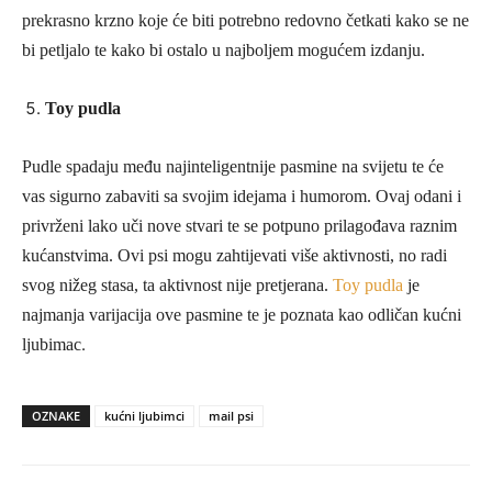
prekrasno krzno koje će biti potrebno redovno četkati kako se ne
bi petljalo te kako bi ostalo u najboljem mogućem izdanju.
Toy pudla
Pudle spadaju među najinteligentnije pasmine na svijetu te će
vas sigurno zabaviti sa svojim idejama i humorom. Ovaj odani i
privrženi lako uči nove stvari te se potpuno prilagođava raznim
kućanstvima. Ovi psi mogu zahtijevati više aktivnosti, no radi
svog nižeg stasa, ta aktivnost nije pretjerana.
Toy pudla
je
najmanja varijacija ove pasmine te je poznata kao odličan kućni
.
ljubimac
OZNAKE
kućni ljubimci
mail psi