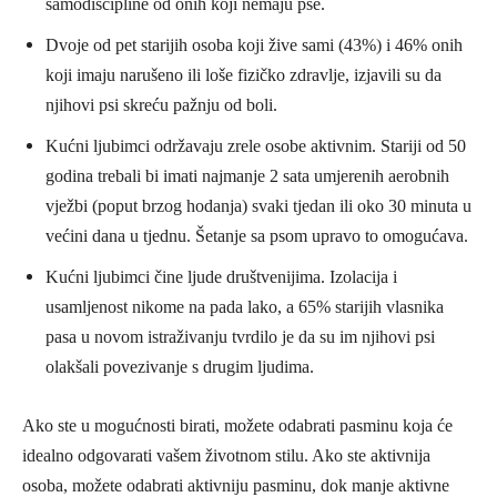
samodiscipline od onih koji nemaju pse.
Dvoje od pet starijih osoba koji žive sami (43%) i 46% onih
koji imaju narušeno ili loše fizičko zdravlje, izjavili su da
njihovi psi skreću pažnju od boli.
Kućni ljubimci održavaju zrele osobe aktivnim. Stariji od 50
godina trebali bi imati najmanje 2 sata umjerenih aerobnih
vježbi (poput brzog hodanja) svaki tjedan ili oko 30 minuta u
većini dana u tjednu. Šetanje sa psom upravo to omogućava.
Kućni ljubimci čine ljude društvenijima. Izolacija i
usamljenost nikome na pada lako, a 65% starijih vlasnika
pasa u novom istraživanju tvrdilo je da su im njihovi psi
olakšali povezivanje s drugim ljudima.
Ako ste u mogućnosti birati, možete odabrati pasminu koja će
idealno odgovarati vašem životnom stilu. Ako ste aktivnija
osoba, možete odabrati aktivniju pasminu, dok manje aktivne