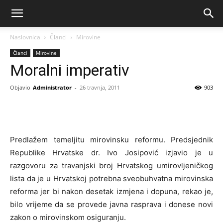
Naslovnica
Članci
Mirovine
Članci
Mirovine
Moralni imperativ
Objavio
Administrator
-
26 travnja, 2011
903
Predlažem temeljitu mirovinsku reformu. Predsjednik
Republike Hrvatske dr. Ivo Josipović izjavio je u
razgovoru za travanjski broj Hrvatskog umirovljeničkog
lista da je u Hrvatskoj potrebna sveobuhvatna mirovinska
reforma jer bi nakon desetak izmjena i dopuna, rekao je,
bilo vrijeme da se provede javna rasprava i donese novi
zakon o mirovinskom osiguranju.