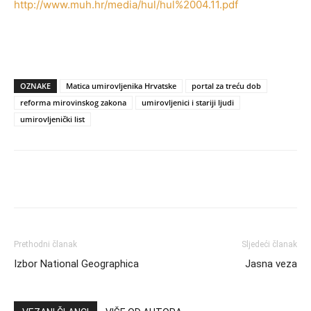
http://www.muh.hr/media/hul/hul%2004.11.pdf
OZNAKE
Matica umirovljenika Hrvatske
portal za treću dob
reforma mirovinskog zakona
umirovljenici i stariji ljudi
umirovljenički list
Prethodni članak
Sljedeći članak
Izbor National Geographica
Jasna veza