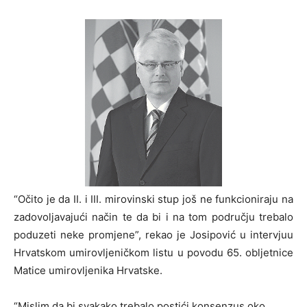
“Očito je da II. i III. mirovinski stup još ne funkcioniraju na
zadovoljavajući način te da bi i na tom području trebalo
poduzeti neke promjene”, rekao je Josipović u intervjuu
Hrvatskom umirovljeničkom listu u povodu 65. obljetnice
Matice umirovljenika Hrvatske.
“Mislim da bi svakako trebalo postići konsenzus oko