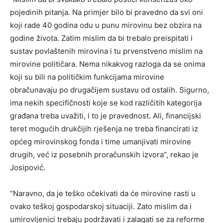
pojedinih pitanja. Na primjer bilo bi pravedno da svi oni
koji rade 40 godina odu u punu mirovinu bez obzira na
godine života. Zatim mislim da bi trebalo preispitati i
sustav povlaštenih mirovina i tu prvenstveno mislim na
mirovine političara. Nema nikakvog razloga da se onima
koji su bili na političkim funkcijama mirovine
obračunavaju po drugačijem sustavu od ostalih. Sigurno,
ima nekih specifičnosti koje se kod različitih kategorija
građana treba uvažiti, i to je pravednost. Ali, financijski
teret mogućih drukčijih rješenja ne treba financirati iz
općeg mirovinskog fonda i time umanjivati mirovine
drugih, već iz posebnih proračunskih izvora”, rekao je
Josipović.
“Naravno, da je teško očekivati da će mirovine rasti u
ovako teškoj gospodarskoj situaciji. Zato mislim da i
umirovljenici trebaju podržavati i zalagati se za reforme