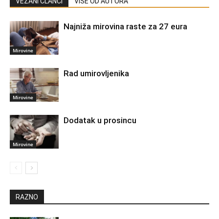
VEZANI ČLANCI
VIŠE OD AUTORA
Najniža mirovina raste za 27 eura
Mirovine
Rad umirovljenika
Mirovine
Dodatak u prosincu
Mirovine
RAZNO