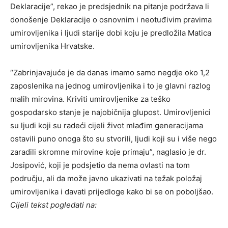
Deklaracije”, rekao je predsjednik na pitanje podržava li
donošenje Deklaracije o osnovnim i neotuđivim pravima
umirovljenika i ljudi starije dobi koju je predložila Matica
umirovljenika Hrvatske.
“Zabrinjavajuće je da danas imamo samo negdje oko 1,2
zaposlenika na jednog umirovljenika i to je glavni razlog
malih mirovina. Kriviti umirovljenike za teško
gospodarsko stanje je najobičnija glupost. Umirovljenici
su ljudi koji su radeći cijeli život mlađim generacijama
ostavili puno onoga što su stvorili, ljudi koji su i više nego
zaradili skromne mirovine koje primaju”, naglasio je dr.
Josipović, koji je podsjetio da nema ovlasti na tom
području, ali da može javno ukazivati na težak položaj
umirovljenika i davati prijedloge kako bi se on poboljšao.
Cijeli tekst pogledati na: