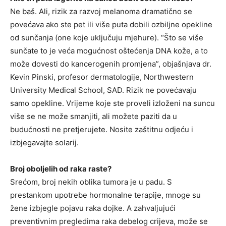
Ne baš. Ali, rizik za razvoj melanoma dramatično se
povećava ako ste pet ili više puta dobili ozbiljne opekline
od sunčanja (one koje uključuju mjehure). “Što se više
sunčate to je veća mogućnost oštećenja DNA kože, a to
može dovesti do kancerogenih promjena”, objašnjava dr.
Kevin Pinski, profesor dermatologije, Northwestern
University Medical School, SAD. Rizik ne povećavaju
samo opekline. Vrijeme koje ste proveli izloženi na suncu
više se ne može smanjiti, ali možete paziti da u
budućnosti ne pretjerujete. Nosite zaštitnu odjeću i
izbjegavajte solarij.
Broj oboljelih od raka raste?
Srećom, broj nekih oblika tumora je u padu. S
prestankom upotrebe hormonalne terapije, mnoge su
žene izbjegle pojavu raka dojke. A zahvaljujući
preventivnim pregledima raka debelog crijeva, može se