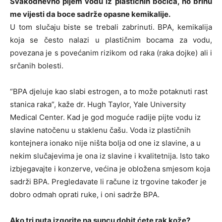
Svakodnevno pijem vodu iz plastičnih bočica, no brinu
me vijesti da boce sadrže opasne kemikalije.
U tom slučaju biste se trebali zabrinuti. BPA, kemikalija
koja se često nalazi u plastičnim bocama za vodu,
povezana je s povećanim rizikom od raka (raka dojke) ali i
srčanih bolesti.
“BPA djeluje kao slabi estrogen, a to može potaknuti rast
stanica raka”, kaže dr. Hugh Taylor, Yale University
Medical Center. Kad je god moguće radije pijte vodu iz
slavine natočenu u staklenu čašu. Voda iz plastičnih
kontejnera ionako nije ništa bolja od one iz slavine, a u
nekim slučajevima je ona iz slavine i kvalitetnija. Isto tako
izbjegavajte i konzerve, većina je obložena smjesom koja
sadrži BPA. Pregledavate li račune iz trgovine također je
dobro odmah oprati ruke, i oni sadrže BPA.
Ako tri puta izgorite na suncu dobit ćete rak kože?