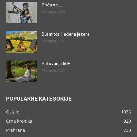
Priča se…..
11 srpnja, 2026
Durmitor i ledena jezera
11 srpnja, 2026
Putovanja 50+
11 srpnja, 2026
POPULARNE KATEGORIJE
Ostalo
1036
Crna kronika
920
Prehrana
730