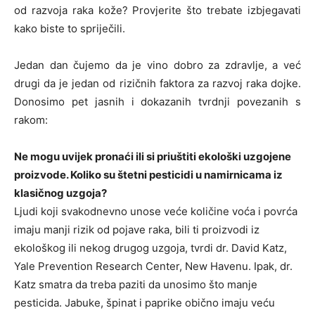
od razvoja raka kože? Provjerite što trebate izbjegavati
kako biste to spriječili.
Jedan dan čujemo da je vino dobro za zdravlje, a već
drugi da je jedan od rizičnih faktora za razvoj raka dojke.
Donosimo pet jasnih i dokazanih tvrdnji povezanih s
rakom:
Ne mogu uvijek pronaći ili si priuštiti ekološki uzgojene
proizvode. Koliko su štetni pesticidi u namirnicama iz
klasičnog uzgoja?
Ljudi koji svakodnevno unose veće količine voća i povrća
imaju manji rizik od pojave raka, bili ti proizvodi iz
ekološkog ili nekog drugog uzgoja, tvrdi dr. David Katz,
Yale Prevention Research Center, New Havenu. Ipak, dr.
Katz smatra da treba paziti da unosimo što manje
pesticida. Jabuke, špinat i paprike obično imaju veću