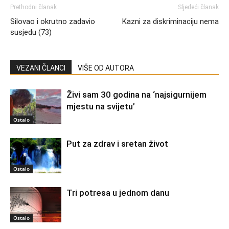
Prethodni članak
Sljedeći članak
Silovao i okrutno zadavio
Kazni za diskriminaciju nema
susjedu (73)
VEZANI ČLANCI
VIŠE OD AUTORA
Živi sam 30 godina na ‘najsigurnijem
mjestu na svijetu’
Ostalo
Put za zdrav i sretan život
Ostalo
Tri potresa u jednom danu
Ostalo