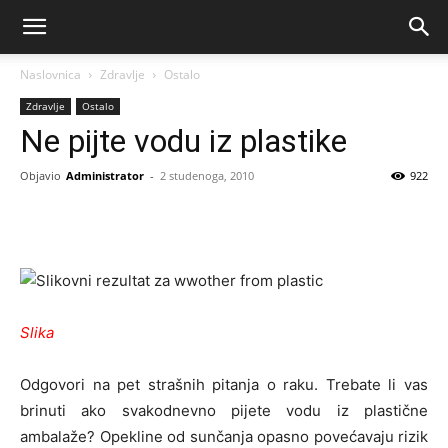
Naslovnica
Zdravlje
Ostalo
Zdravlje
Ostalo
Ne pijte vodu iz plastike
Objavio
Administrator
-
2 studenoga, 2010
922
Slika
Odgovori na pet strašnih pitanja o raku. Trebate li vas
brinuti ako svakodnevno pijete vodu iz plastične
ambalaže? Opekline od sunčanja opasno povećavaju rizik