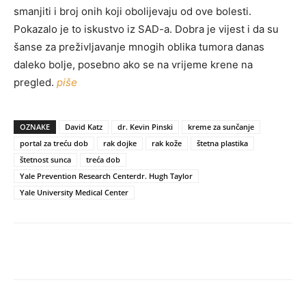
smanjiti i broj onih koji obolijevaju od ove bolesti.
Pokazalo je to iskustvo iz SAD-a. Dobra je vijest i da su
šanse za preživljavanje mnogih oblika tumora danas
daleko bolje, posebno ako se na vrijeme krene na
pregled.
piše
OZNAKE
David Katz
dr. Kevin Pinski
kreme za sunčanje
portal za treću dob
rak dojke
rak kože
štetna plastika
štetnost sunca
treća dob
Yale Prevention Research Centerdr. Hugh Taylor
Yale University Medical Center