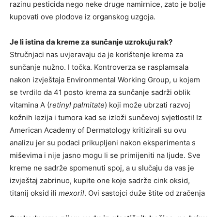
razinu pesticida nego neke druge namirnice, zato je bolje
kupovati ove plodove iz organskog uzgoja.
Je li istina da kreme za sunčanje uzrokuju rak?
Stručnjaci nas uvjeravaju da je korištenje krema za
sunčanje nužno. I točka. Kontroverza se rasplamsala
nakon izvještaja Environmental Working Group, u kojem
se tvrdilo da 41 posto krema za sunčanje sadrži oblik
vitamina A (
retinyl palmitate
) koji može ubrzati razvoj
kožnih lezija i tumora kad se izloži sunčevoj svjetlosti! Iz
American Academy of Dermatology kritizirali su ovu
analizu jer su podaci prikupljeni nakon eksperimenta s
miševima i nije jasno mogu li se primijeniti na ljude. Sve
kreme ne sadrže spomenuti spoj, a u slučaju da vas je
izvještaj zabrinuo, kupite one koje sadrže cink oksid,
titanij oksid ili
mexoril
. Ovi sastojci duže štite od zračenja