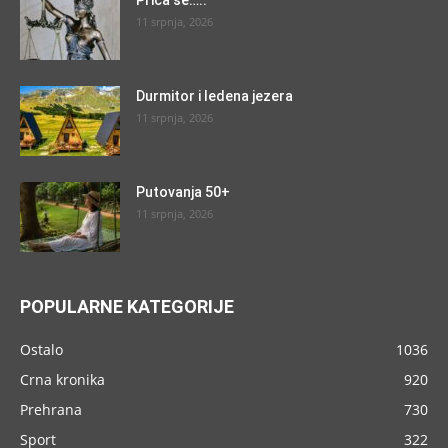
11 srpnja, 2026
Durmitor i ledena jezera
11 srpnja, 2026
Putovanja 50+
11 srpnja, 2026
POPULARNE KATEGORIJE
Ostalo
1036
Crna kronika
920
Prehrana
730
Sport
322