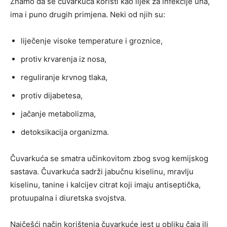
Znamo da se čuvarkuća koristi kao lijek za infekcije uha,
ima i puno drugih primjena. Neki od njih su:
liječenje visoke temperature i groznice,
protiv krvarenja iz nosa,
reguliranje krvnog tlaka,
protiv dijabetesa,
jačanje metabolizma,
detoksikacija organizma.
Čuvarkuća se smatra učinkovitom zbog svog kemijskog
sastava. Čuvarkuća sadrži jabučnu kiselinu, mravlju
kiselinu, tanine i kalcijev citrat koji imaju antiseptička,
protuupalna i diuretska svojstva.
Najčešći način korištenja čuvarkuće jest u obliku čaja ili