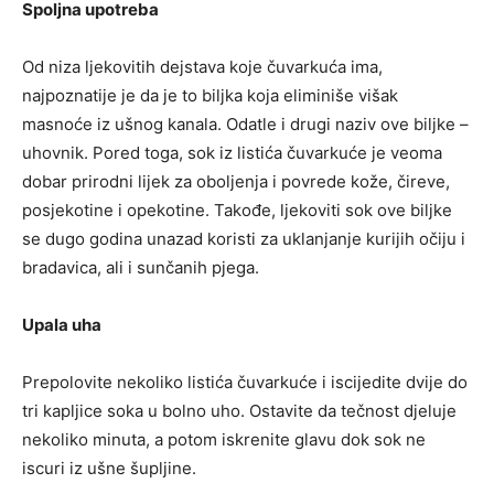
Spoljna upotreba
Od niza ljekovitih dejstava koje čuvarkuća ima,
najpoznatije je da je to biljka koja eliminiše višak
masnoće iz ušnog kanala. Odatle i drugi naziv ove biljke –
uhovnik. Pored toga, sok iz listića čuvarkuće je veoma
dobar prirodni lijek za oboljenja i povrede kože, čireve,
posjekotine i opekotine. Takođe, ljekoviti sok ove biljke
se dugo godina unazad koristi za uklanjanje kurijih očiju i
bradavica, ali i sunčanih pjega.
Upala uha
Prepolovite nekoliko listića čuvarkuće i iscijedite dvije do
tri kapljice soka u bolno uho. Ostavite da tečnost djeluje
nekoliko minuta, a potom iskrenite glavu dok sok ne
iscuri iz ušne šupljine.