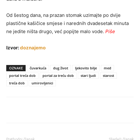
Od šestog dana, na prazan stomak uzimajte po dvije
plastične kašičice smjese i narednih dvadesetak minuta
ne jedite ništa drugo, već popijte malo vode.
Piše
Izvor:
doznajemo
OZNAKE
čuvarkuća
dug život
ljekovito bilje
med
portal treća dob
portal za treću dob
stari ljudi
starost
treća dob
umirovljenici
Prethodni članak
Sljedeći članak