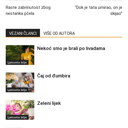
Raste zabrinutost zbog
“Dok je tata umirao, on je
nestanka pčela
skijao”
VEZANI ČLANCI
VIŠE OD AUTORA
Nekoć smo je brali po livadama
Ljekovito bilje
Čaj od đumbira
Ljekovito bilje
Zeleni lijek
Ljekovito bilje