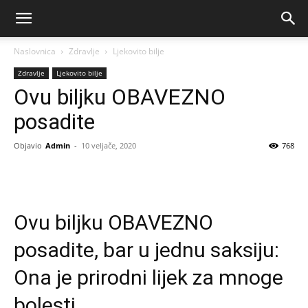
Naslovnica
Zdravlje
Ljekovito bilje
Zdravlje
Ljekovito bilje
Ovu biljku OBAVEZNO
posadite
Objavio
Admin
-
10 veljače, 2020
768
Ovu biljku OBAVEZNO
posadite, bar u jednu saksiju:
Ona je prirodni lijek za mnoge
bolesti