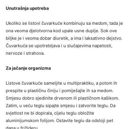
Unutrašnja upotreba
Ukoliko se listovi čuvarkuće kombinuju sa medom, tada je
ona veoma djelotvorna kod upale usne duplje. Sok ove
biljke je i veoma dobar diuretik, a ima i laksativno dejstvo.
Čuvarkuća se upotrebljava i u slučajevima napetosti,
nervoze i strahova.
Za jačanje organizma
Listove čuvarkuće sameljite u multipraktiku, a potom ih
prespite u plastičnu činiju i pomiješajte ih sa medom.
Smjesu dobro sjedinite drvenom ili plastičnom kašikom.
Zatim, u veću teglu sipajte smjesu i zatvorite teglu. Da
svjetlost ne bi dopirala, cijelu teglu obložite
aluminijumskom folijom. Ostavite teglu da odstoji pet
dana u frižideru.