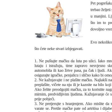
Pet pogrešaka
trebao željeti
u manjini. L
što im to pr
dovoljno vre
Evo nekoliko
što ćete neke stvari izbjegavati.
1. Ne puštajte mačku da luta po ulici. Iako mn
lutaju i istražuju, time zapravo nesvjesno s
automobila ili kao žrtve pasa, pa čak i ljudi. Ak
osigurajte igračke, penjalicu i slično kako bi om
2. Ne kažnjavajte i ne plašite mačku. Najlakši na
preplašite, vičete na nju ili je kaznite na bilo k
Ako želite preodgojiti mačku, za to koristite na
mirnim, predvidljivim ljudima. Kažnjavanje će s
prije pobjeći.
3. Ne pretjerujte s hranjenjem. Ako mislite da s
varate se. Pretile mačke pate od artritisa i dija