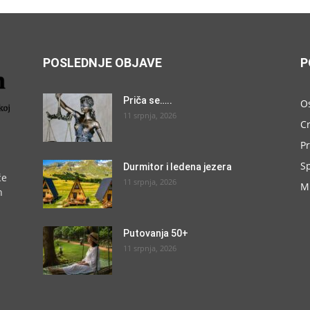
POSLEDNJE OBJAVE
P
Priča se…..
O
11 srpnja, 2026
C
P
S
Durmitor i ledena jezera
će
11 srpnja, 2026
M
h
Putovanja 50+
11 srpnja, 2026