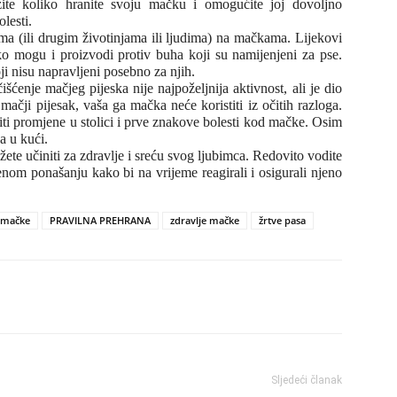
zite koliko hranite svoju mačku i omogućite joj dovoljno
olesti.
ima (ili drugim životinjama ili ljudima) na mačkama. Lijekovi
ko mogu i proizvodi protiv buha koji su namijenjeni za pse.
ji nisu napravljeni posebno za njih.
išćenje mačjeg pijeska nije najpoželjnija aktivnost, ali je dio
mačji pijesak, vaša ga mačka neće koristiti iz očitih razloga.
iti promjene u stolici i prve znakove bolesti kod mačke. Osim
sa u kući.
ete učiniti za zdravlje i sreću svog ljubimca. Redovito vodite
nom ponašanju kako bi na vrijeme reagirali i osigurali njeno
mačke
PRAVILNA PREHRANA
zdravlje mačke
žrtve pasa
Sljedeći članak