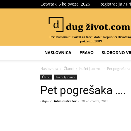
Četvrtak, 6 kolovoza, 2026
Registracija / Pr
Portal
za
treću
dob
NASLOVNICA
PRAVO
SLOBODNO VR
Naslovnica
Članci
Kućni ljubimci
Pet pogrešaka
Članci
Kućni ljubimci
Pet pogrešaka ….
Objavio
Administrator
-
20 kolovoza, 2013
Share