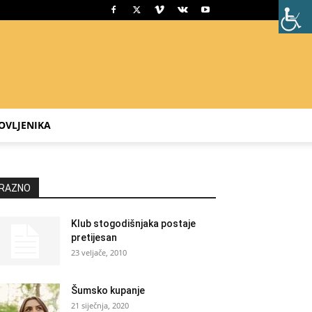
OVLJENIKA
RAZNO
Klub stogodišnjaka postaje
pretijesan
23 veljače, 2010
Šumsko kupanje
21 siječnja, 2020