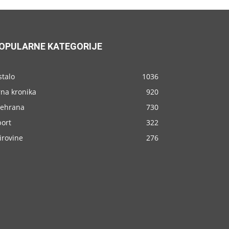
OPULARNE KATEGORIJE
stalo
1036
rna kronika
920
rehrana
730
port
322
irovine
276