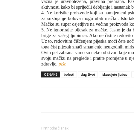
važna je uravnotežena, pravilna prehrana. Pa
aktivnosti kako bi spriječili debljanje i nastanak b
4. Ne koristite proizvode koji su namijenjeni ps
za suzbijanje bolova mogu ubiti mačku. Isto ta
Mačke su super osjetljive na većinu proizvoda ko
5. Ne ignorirajte pijesak za mačke. Jasno je da č
brige za vašeg ljubimca. Ako ne čistite redovito 
Uz to, redovitim čišćenjem pijeska moći ćete uoč
toga čist pijesak znači smanjenje neugodnih miri
Ovih pet zabrana samo su neke od stvari koje mož
svoju mačku na preglede i pratite promjene u nje
zdravlje.
piše
OZNAKE
bolesti
dug život
iskazujete ljubav
Share
Prethodni članak