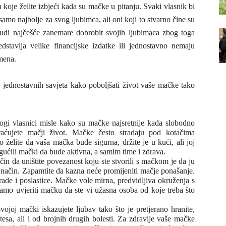
 koje želite izbjeći kada su mačke u pitanju.
Svaki vlasnik bi
 samo najbolje za svog ljubimca, ali oni koji to stvarno čine su
judi najčešće zanemare dobrobit svojih ljubimaca zbog toga
edstavlja velike financijske izdatke ili jednostavno nemaju
mena.
 jednostavnih savjeta kako poboljšati život vaše mačke tako
ogi vlasnici misle kako su mačke najsretnije kada slobodno
kraćujete mačji život. Mačke često stradaju pod kotačima
o želite da vaša mačka bude sigurna, držite je u kući, ali joj
ogućili mački da bude aktivna, a samim time i zdrava.
čin da uništite povezanost koju ste stvorili s mačkom je da ju
oji način. Zapamtite da kazna neće promijeniti mačje ponašanje.
grade i poslastice. Mačke vole mirna, predvidljiva okruženja s
amo uvjeriti mačku da ste vi užasna osoba od koje treba što
vojoj mački iskazujete ljubav tako što je pretjerano hranite,
betesa, ali i od brojnih drugih bolesti. Za zdravlje vaše mačke