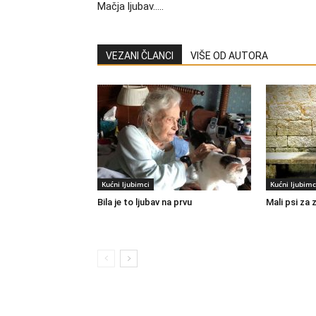
Mačja ljubav…..
VEZANI ČLANCI
VIŠE OD AUTORA
Kućni ljubimci
Kućni ljubimc
Bila je to ljubav na prvu
Mali psi za