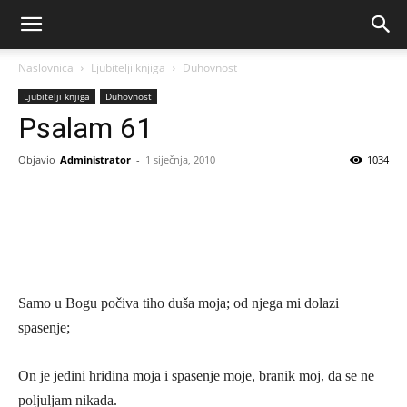
Naslovnica
Ljubitelji knjiga
Duhovnost
Ljubitelji knjiga
Duhovnost
Psalam 61
Objavio
Administrator
-
1 siječnja, 2010
1034
Samo u Bogu počiva tiho duša moja; od njega mi dolazi
spasenje;
On je jedini hridina moja i spasenje moje, branik moj, da se ne
poljuljam nikada.