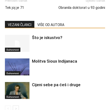
Prethodni članak
Sljedeći članak
Tek joj je 71
Obranila doktorat u 93 godini
VEZANI ČLANCI
VIŠE OD AUTORA
Što je iskustvo?
Duhovnost
Molitva Sioux Indijanaca
Duhovnost
Cijeni sebe pa ćeš i druge
Duhovnost