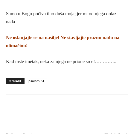
Samo u Bogu počiva tiho duša moja; jer mi od njega dolazi
nada………
Ne oslanjajte se na nasilje! Ne stavljajte praznu nadu na
otimačinu!
Kad raste imetak, neka za njega ne prione srce!…………..
OZNAKE
psalam 61