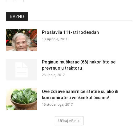
RAZNO
Proslavila 111-sti rođendan
10 siječnja, 2011
Poginuo muškarac (66) nakon što se
prevrnuo u traktoru
23 lipnja, 2017
Ove zdrave namirnice štetne su ako ih
konzumirate u velikim količinama!
16 studenoga, 2017
Učitaj više