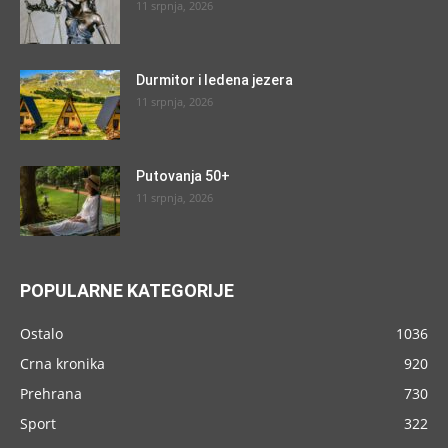
11 srpnja, 2026
Durmitor i ledena jezera
11 srpnja, 2026
Putovanja 50+
11 srpnja, 2026
POPULARNE KATEGORIJE
Ostalo
1036
Crna kronika
920
Prehrana
730
Sport
322