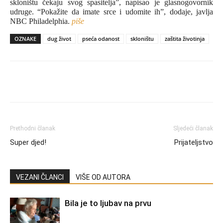
skloništu čekaju svog spasitelja”, napisao je glasnogovornik
udruge. “Pokažite da imate srce i udomite ih”, dodaje, javlja
NBC Philadelphia.
piše
OZNAKE
dug život
pseća odanost
skloništu
zaštita životinja
Prethodni članak
Sljedeći članak
Super djed!
Prijateljstvo
VEZANI ČLANCI
VIŠE OD AUTORA
Bila je to ljubav na prvu