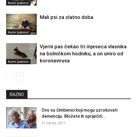
Kućni ljubimci
Mali psi za zlatno doba
Kućni ljubimci
Vjerni pas čekao tri mjeseca vlasnika
na bolničkom hodniku, a on umro od
koronavirusa
Kućni ljubimci
RAZNO
Ovo su čimbenici koji mogu uzrokovati
demenciju. Možete ih spriječiti…
21 srpnja, 2017