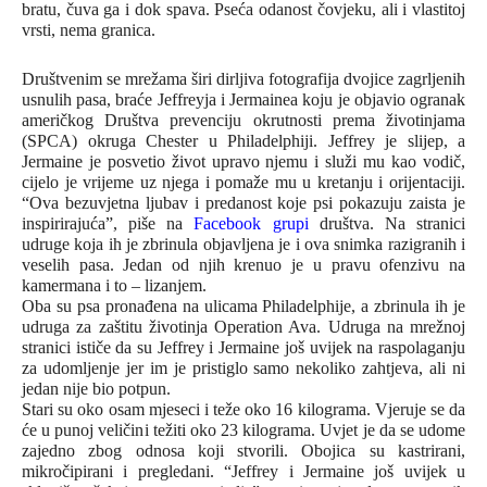
bratu, čuva ga i dok spava. Pseća odanost čovjeku, ali i vlastitoj
vrsti, nema granica.
Društvenim se mrežama širi dirljiva fotografija dvojice zagrljenih
usnulih pasa, braće Jeffreyja i Jermainea koju je objavio ogranak
američkog Društva prevenciju okrutnosti prema životinjama
(SPCA) okruga Chester u Philadelphiji. Jeffrey je slijep, a
Jermaine je posvetio život upravo njemu i služi mu kao vodič,
cijelo je vrijeme uz njega i pomaže mu u kretanju i orijentaciji.
“Ova bezuvjetna ljubav i predanost koje psi pokazuju zaista je
inspirirajuća”, piše na
Facebook grupi
društva. Na stranici
udruge koja ih je zbrinula objavljena je i ova snimka razigranih i
veselih pasa. Jedan od njih krenuo je u pravu ofenzivu na
kamermana i to – lizanjem.
Oba su psa pronađena na ulicama Philadelphije, a zbrinula ih je
udruga za zaštitu životinja Operation Ava. Udruga na mrežnoj
stranici ističe da su Jeffrey i Jermaine još uvijek na raspolaganju
za udomljenje jer im je pristiglo samo nekoliko zahtjeva, ali ni
jedan nije bio potpun.
Stari su oko osam mjeseci i teže oko 16 kilograma. Vjeruje se da
će u punoj veličini težiti oko 23 kilograma. Uvjet je da se udome
zajedno zbog odnosa koji stvorili. Obojica su kastrirani,
mikročipirani i pregledani. “Jeffrey i Jermaine još uvijek u