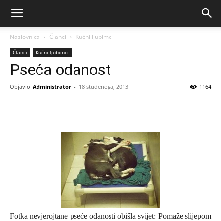
Naslovnica
Članci
Kućni ljubimci
Članci
Kućni ljubimci
Pseća odanost
Objavio
Administrator
-
18 studenoga, 2013
1164
Fotka nevjerojtane pseće odanosti obišla svijet: Pomaže slijepom