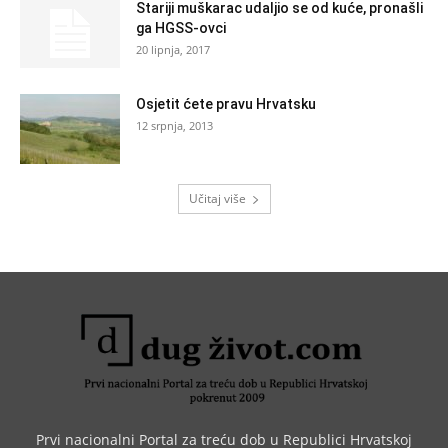
Stariji muškarac udaljio se od kuće, pronašli
ga HGSS-ovci
20 lipnja, 2017
Osjetit ćete pravu Hrvatsku
12 srpnja, 2013
Učitaj više
Prvi nacionalni Portal za treću dob u Republici Hrvatskoj