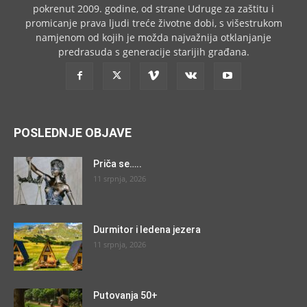
pokrenut 2009. godine, od strane Udruge za zaštitu i
promicanje prava ljudi treće životne dobi, s višestrukom
namjenom od kojih je možda najvažnija otklanjanje
predrasuda s generacije starijih građana.
POSLEDNJE OBJAVE
Priča se…..
11 srpnja, 2026
Durmitor i ledena jezera
11 srpnja, 2026
Putovanja 50+