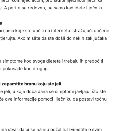
iječnikom/liječnicom, pronađite liječnicu/liječnika
e. A perite se redovno, ne samo kad idete liječniku.
ta
cijama koje ste uočili na internetu istražujući uočene
tjerujte. Ako mislite da ste došli do nekih zaključaka
simptome kod svoga djeteta i trebaju ih predočiti
šao pokušajte kod drugog.
 zapamtite hranu koju ste jeli
ste jeli, u koje doba dana se simptomi javljaju, što ste
 će ove informacije pomoći liječniku da postavi točnu
na stvar da bi se na nju požalili. Izvijestite o svim