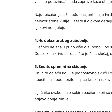
vam se potužim…” I tada zapravo kažu što je
Najuobičajenija laž među pacijentima je tvrd
neiskorištene kutije. Lažete li o ovom detalj
lijekovi ne djeluju.
4. Ne dolazite zbog zubobolje
Liječnici ne znaju puno više o zubobolji od s
Odlazak na krivu adresu, što je čest slučaj,
5. Budite spremni na skidanje
Obucite odjeću koju je jednostavno svući i 
obucite, a ispod nosite majicu kratkih rukav
Liječnike svako malo šokira pacijent koji se n
prljavo donje rublje.