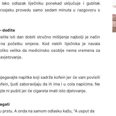
 Iako odlazak liječniku ponekad uključuje i gubitak
u prosjeku provedu samo sedam minuta u razgovoru s
 – dođite
elite isti dan dobiti stručno mišljenje najbolji je način
e na početku smjene. Kod nekih liječnika je navala
toliko velika da medicinsko osoblje nema vremena za
avjetovanje.
izbjegavajte napitke koji sadrže kofein jer će vam povisiti
ofein, ljudi zaboravljaju da ih ima i u cola napicima. Ne
e ni pušiti jer će cigareta imati isto djelovanje.
lagati
a u prstu. A onda na samom odlasku kažu, “A usput da