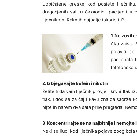
Uobičajene greške kod posjete liječniku.
dragocjenih sati u čekaonici, pacijenti 
liječnikom. Kako ih najbolje iskoristiti?
1. Ne zovite
Ako zaista ž
pojaviti s
pacijenata 
telefonsko s
2. Izbjegavajte kofein i nikotin
Želite li da vam liječnik provjeri krvni tlak 
tlak. I dok se za čaj i kavu zna da sadrže k
pijte ih barem dva sata prije pregleda. Nemojt
3. Koncentrirajte se na najbitnije i nemojte 
Neki se ljudi kod liječnika pojave zbog bol