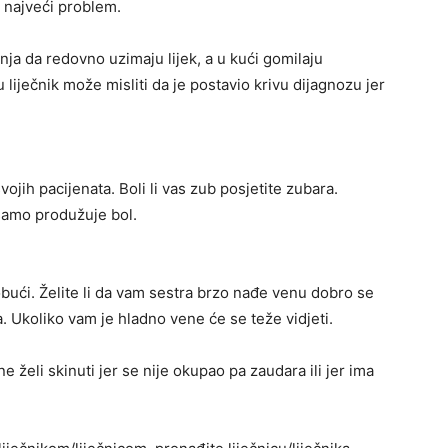
 najveći problem.
nja da redovno uzimaju lijek, a u kući gomilaju
u liječnik može misliti da je postavio krivu dijagnozu jer
vojih pacijenata. Boli li vas zub posjetite zubara.
 samo produžuje bol.
obući. Želite li da vam sestra brzo nađe venu dobro se
a. Ukoliko vam je hladno vene će se teže vidjeti.
e želi skinuti jer se nije okupao pa zaudara ili jer ima