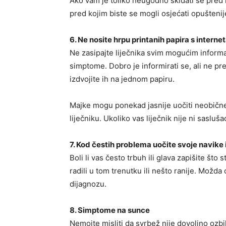
Ako vam je toliko neugodno skidati se pred l
pred kojim biste se mogli osjećati opuštenij
6. Ne nosite hrpu printanih papira s
interne
Ne zasipajte liječnika svim mogućim informa
simptome. Dobro je informirati se, ali ne pre
izdvojite ih na jednom papiru.
Majke mogu ponekad jasnije uočiti neobične 
liječniku. Ukoliko vas liječnik nije ni saslu
7. Kod čestih problema uočite svoje navike i
Boli li vas često trbuh ili glava zapišite što 
radili u tom trenutku ili nešto ranije. Možda
dijagnozu.
8. Simptome na sunce
Nemojte misliti da svrbež nije dovoljno ozbilj