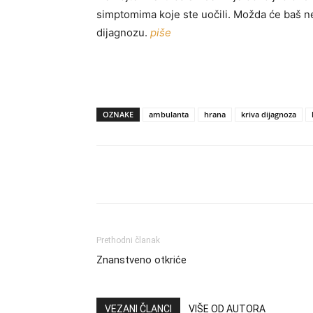
simptomima koje ste uočili. Možda će baš n
dijagnozu.
piše
OZNAKE
ambulanta
hrana
kriva dijagnoza
Share
Prethodni članak
Znanstveno otkriće
VEZANI ČLANCI
VIŠE OD AUTORA