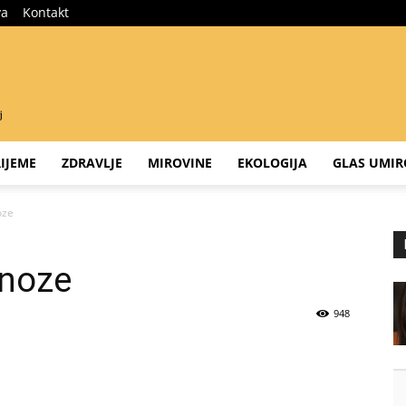
va
Kontakt
IJEME
ZDRAVLJE
MIROVINE
EKOLOGIJA
GLAS UMIR
oze
gnoze
948