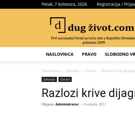
Petak, 7 kolovoza, 2026
Registracija / Prija
Portal
za
treću
dob
NASLOVNICA
PRAVO
SLOBODNO VR
Naslovnica
Zdravlje
Ostalo
Razlozi krive dijagn
Zdravlje
Ostalo
Razlozi krive dija
Objavio
Administrator
-
9 veljače, 2011
Share