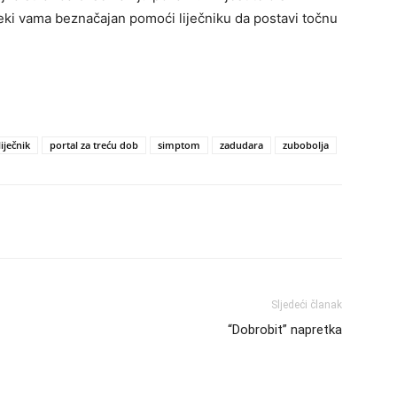
eki vama beznačajan pomoći liječniku da postavi točnu
liječnik
portal za treću dob
simptom
zadudara
zubobolja
Sljedeći članak
“Dobrobit” napretka