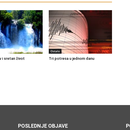
Ostalo
 i sretan život
Tri potresa u jednom danu
POSLEDNJE OBJAVE
P