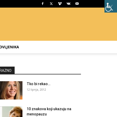
OVLJENIKA
RAZNO
Tko bi rekao…
12 lipnja, 2012
10 znakova koji ukazuju na
menopauzu