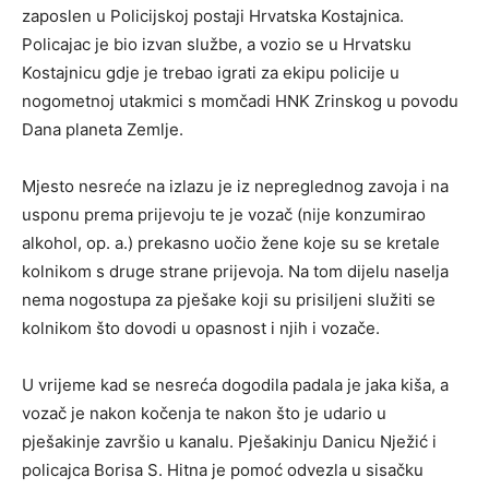
zaposlen u Policijskoj postaji Hrvatska Kostajnica.
Policajac je bio izvan službe, a vozio se u Hrvatsku
Kostajnicu gdje je trebao igrati za ekipu policije u
nogometnoj utakmici s momčadi HNK Zrinskog u povodu
Dana planeta Zemlje.
Mjesto nesreće na izlazu je iz nepreglednog zavoja i na
usponu prema prijevoju te je vozač (nije konzumirao
alkohol, op. a.) prekasno uočio žene koje su se kretale
kolnikom s druge strane prijevoja. Na tom dijelu naselja
nema nogostupa za pješake koji su prisiljeni služiti se
kolnikom što dovodi u opasnost i njih i vozače.
U vrijeme kad se nesreća dogodila padala je jaka kiša, a
vozač je nakon kočenja te nakon što je udario u
pješakinje završio u kanalu. Pješakinju Danicu Nježić i
policajca Borisa S. Hitna je pomoć odvezla u sisačku