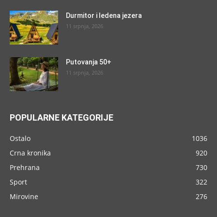
Durmitor i ledena jezera
11 srpnja, 2026
Putovanja 50+
11 srpnja, 2026
POPULARNE KATEGORIJE
Ostalo
1036
Crna kronika
920
Prehrana
730
Sport
322
Mirovine
276