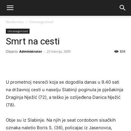
Naslovnica
Uncategorized
Uncategorized
Smrt na cesti
Objavio
Administrator
-
23 travnja, 2009
834
U prometnoj nesreći koja se dogodila danas u 9.40 sati
na državnoj cesti u naselju Slabinji poginula je pješakinja
Draginja Nježić (72), a teško je ozlijeđena Danica Nježić
(78).
Obje su iz Slabinje. Na njih je seat cordobom sisačkih
oznaka naletio Boris S. (36), policajac iz Jasenovca,