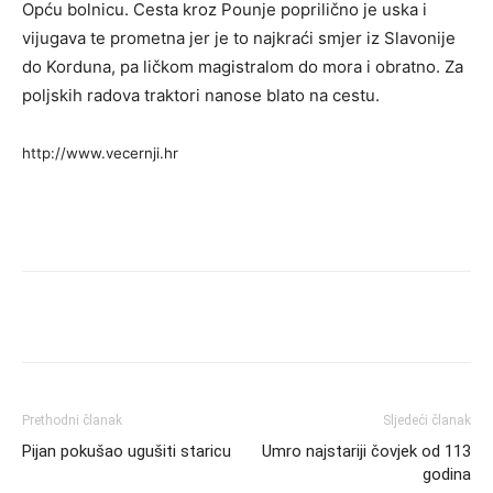
Opću bolnicu. Cesta kroz Pounje poprilično je uska i
vijugava te prometna jer je to najkraći smjer iz Slavonije
do Korduna, pa ličkom magistralom do mora i obratno. Za
poljskih radova traktori nanose blato na cestu.
http://www.vecernji.hr
Prethodni članak
Sljedeći članak
Pijan pokušao ugušiti staricu
Umro najstariji čovjek od 113
godina