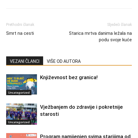
Prethodni članak
Sljedeći članak
Smrt na cesti
Starica mrtva danima ležala na
podu svoje kuće
VEZANI ČLANCI
VIŠE OD AUTORA
Književnost bez granica!
Uncategorized
Vježbanjem do zdravije i pokretnije
starosti
Uncategorized
Program namijenjen svima starijima od