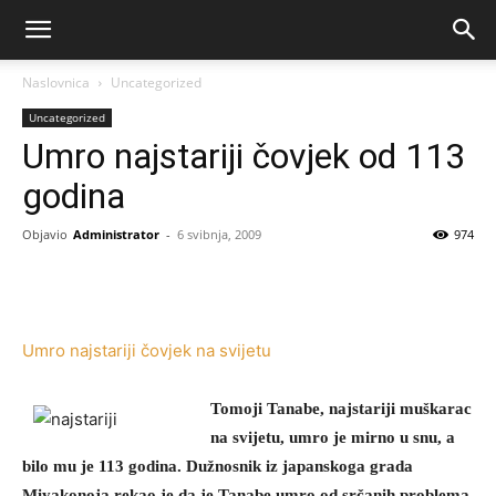
Naslovnica
Uncategorized
Uncategorized
Umro najstariji čovjek od 113
godina
Objavio
Administrator
-
6 svibnja, 2009
974
Umro najstariji čovjek na svijetu
T
omoji Tanabe, najstariji muškarac
na svijetu, umro je mirno u snu, a
bilo mu je 113 godina. Dužnosnik iz japanskoga grada
Miyakonoja rekao je da je Tanabe umro od srčanih problema.