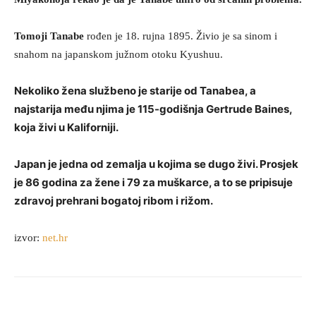
Tomoji Tanabe
rođen je 18. rujna 1895. Živio je sa sinom i
snahom na japanskom južnom otoku Kyushuu.
Nekoliko žena službeno je starije od Tanabea, a
najstarija među njima je 115-godišnja
Gertrude Baines
,
koja živi u Kaliforniji.
Japan je jedna od zemalja u kojima se dugo živi. Prosjek
je 86 godina za žene i 79 za muškarce, a to se pripisuje
zdravoj prehrani bogatoj ribom i rižom.
izvor:
net.hr