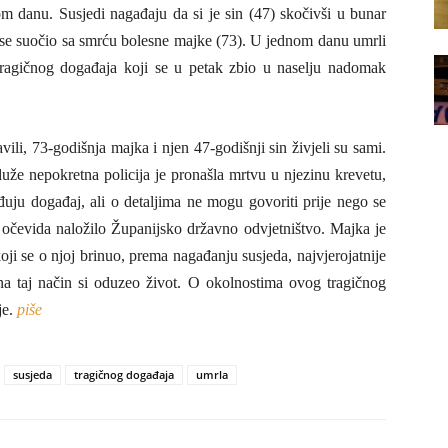
om danu. Susjedi nagađaju da si je sin (47) skočivši u bunar
 se suočio sa smrću bolesne majke (73). U jednom danu umrli
 tragičnog događaja koji se u petak zbio u naselju nadomak
vili, 73-godišnja majka i njen 47-godišnji sin živjeli su sami.
uže nepokretna policija je pronašla mrtvu u njezinu krevetu,
rđuju događaj, ali o detaljima ne mogu govoriti prije nego se
 očevida naložilo Županijsko državno odvjetništvo. Majka je
i se o njoj brinuo, prema nagađanju susjeda, najvjerojatnije
na taj način si oduzeo život. O okolnostima ovog tragičnog
je.
piše
susjeda
tragičnog događaja
umrla