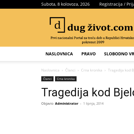
Subota, 8 kolovoza, 2026
Registracija / Pri
Portal
za
treću
dob
NASLOVNICA
PRAVO
SLOBODNO VR
Naslovnica
Članci
Crna kronika
Tragedija kod B
Članci
Crna kronika
Tragedija kod Bje
Objavio
Administrator
-
1 lipnja, 2014
Share