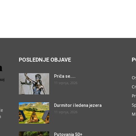
POSLEDNJE OBJAVE
P
Priča se…..
O
11 srpnja, 2026
C
P
S
Durmitor i ledena jezera
će
11 srpnja, 2026
M
h
Putovanja 50+