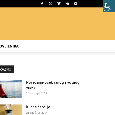
OVLJENIKA
RAZNO
Povećanje očekivanog životnog
vijeka
16 svibnja, 2014
Kućne čarolije
23 siječnja, 2014