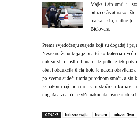
Majka i sin umrli u ist
oduzeo život nakon što
majka i sin, epilog je
Bjelovara.
Prema svjedočenju susjeda koji su događaj i prija
Nesretnu ženu koja je bila teško
bolesna
i već d
dok su sina našli u bunaru. Iz policije tek potv
obavi obdukcija tijela koju je nakon obavljenog
po svemu sudeći umrla prirodnom smrću, a sin koj
je nakon majčine smrti sam skočio u
bunar
i 
događaja znat će se više nakon današnje obdukci
OZNAKE
bolesne majke
bunaru
oduzeo život