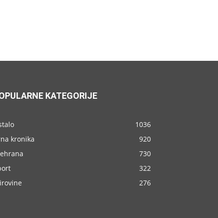
OPULARNE KATEGORIJE
stalo
1036
rna kronika
920
rehrana
730
port
322
irovine
276