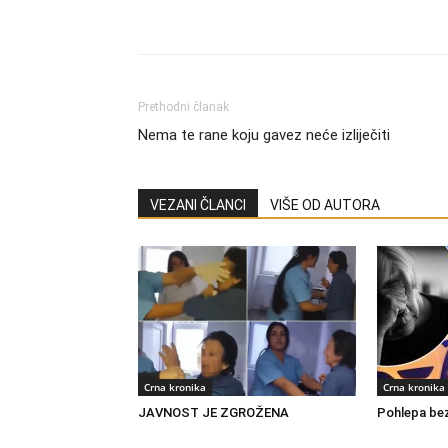
Share
Prethodni članak
Nema te rane koju gavez neće izliječiti
VEZANI ČLANCI
VIŠE OD AUTORA
Crna kronika
Crna kronika
JAVNOST JE ZGROŽENA
Pohlepa bez