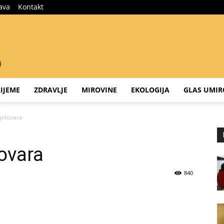
java
Kontakt
IJEME
ZDRAVLJE
MIROVINE
EKOLOGIJA
GLAS UMIR
jelovara
lovara
840