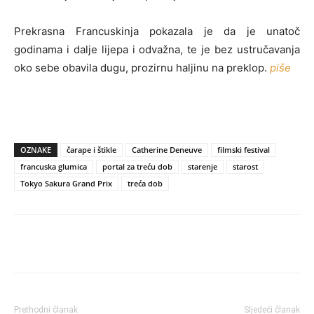
Prekrasna Francuskinja pokazala je da je unatoč
godinama i dalje lijepa i odvažna, te je bez ustručavanja
oko sebe obavila dugu, prozirnu haljinu na preklop.
piše
OZNAKE
čarape i štikle
Catherine Deneuve
filmski festival
francuska glumica
portal za treću dob
starenje
starost
Tokyo Sakura Grand Prix
treća dob
Prethodni članak
Sljedeći članak