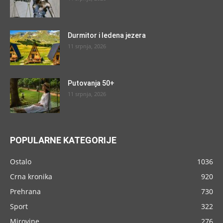
Durmitor i ledena jezera
11 srpnja, 2026
Putovanja 50+
11 srpnja, 2026
POPULARNE KATEGORIJE
Ostalo
1036
Crna kronika
920
Prehrana
730
Sport
322
Mirovine
276