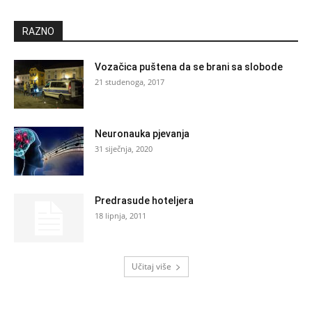
RAZNO
Vozačica puštena da se brani sa slobode
21 studenoga, 2017
Neuronauka pjevanja
31 siječnja, 2020
Predrasude hoteljera
18 lipnja, 2011
Učitaj više