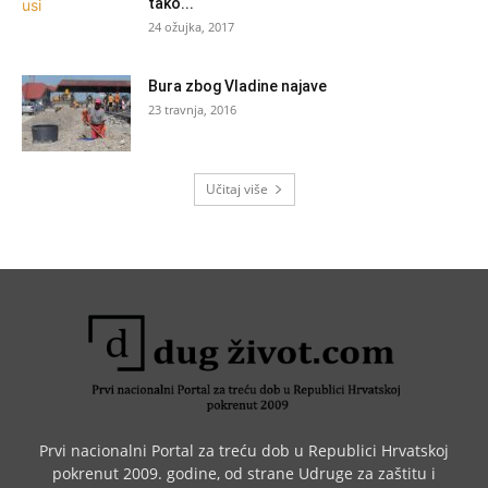
tako...
24 ožujka, 2017
Bura zbog Vladine najave
23 travnja, 2016
Učitaj više
Prvi nacionalni Portal za treću dob u Republici Hrvatskoj
pokrenut 2009. godine, od strane Udruge za zaštitu i