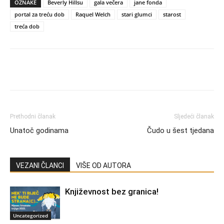
OZNAKE
Beverly Hillsu
gala večera
jane fonda
portal za treću dob
Raquel Welch
stari glumci
starost
treća dob
Prethodni članak
Sljedeći članak
Unatoč godinama
Čudo u šest tjedana
VEZANI ČLANCI
VIŠE OD AUTORA
Književnost bez granica!
Uncategorized