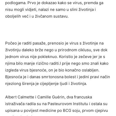
podlogama. Prvo je dokazao kako se virus, premda ga
nisu mogli vidjeti, nalazi ne samo u slini životinja i
oboljelih već i u živčanom sustavu.
Počeo je raditi pasaže, prenosio je virus s životinje na
životinju daleko brže nego u prirodnom ciklusu, sve dok
jednom virus nije pokleknuo. Koristio je zečeve jer je s
njima bilo manje rizično raditi.I prije nego smo znali kako
izgleda virus bjesnoće, on je bio konačno oslabljen.
Bjesnoća je i danas smrtonosna bolest i jedini pravi način
njeziong širenja je cijepljenje ljudi i životinja.
Albert Calmette i Camille Guérin, dva francuska
istraživača radila su na Pasteurovom Institutu i ostala su
upisana u povijest medicine po BCG soju, prvom cjepivu