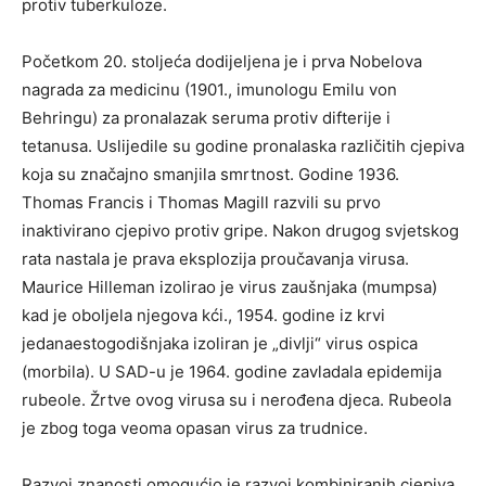
protiv tuberkuloze.
Početkom 20. stoljeća dodijeljena je i prva Nobelova
nagrada za medicinu (1901., imunologu Emilu von
Behringu) za pronalazak seruma protiv difterije i
tetanusa. Uslijedile su godine pronalaska različitih cjepiva
koja su značajno smanjila smrtnost. Godine 1936.
Thomas Francis i Thomas Magill razvili su prvo
inaktivirano cjepivo protiv gripe. Nakon drugog svjetskog
rata nastala je prava eksplozija proučavanja virusa.
Maurice Hilleman izolirao je virus zaušnjaka (mumpsa)
kad je oboljela njegova kći., 1954. godine iz krvi
jedanaestogodišnjaka izoliran je „divlji“ virus ospica
(morbila). U SAD-u je 1964. godine zavladala epidemija
rubeole. Žrtve ovog virusa su i nerođena djeca. Rubeola
je zbog toga veoma opasan virus za trudnice.
Razvoj znanosti omogućio je razvoj kombiniranih cjepiva,