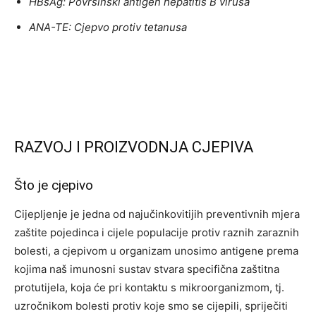
HBsAg: Površinski antigen hepatitis B virusa
ANA-TE: Cjepvo protiv tetanusa
RAZVOJ I PROIZVODNJA CJEPIVA
Što je cjepivo
Cijepljenje je jedna od najučinkovitijih preventivnih mjera
zaštite pojedinca i cijele populacije protiv raznih zaraznih
bolesti, a cjepivom u organizam unosimo antigene prema
kojima naš imunosni sustav stvara specifična zaštitna
protutijela, koja će pri kontaktu s mikroorganizmom, tj.
uzročnikom bolesti protiv koje smo se cijepili, spriječiti