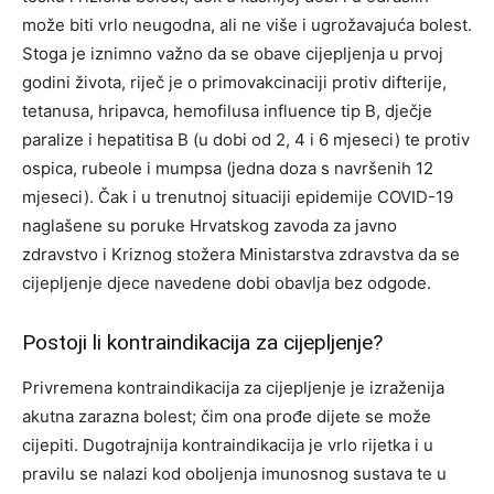
može biti vrlo neugodna, ali ne više i ugrožavajuća bolest.
Stoga je iznimno važno da se obave cijepljenja u prvoj
godini života, riječ je o primovakcinaciji protiv difterije,
tetanusa, hripavca, hemofilusa influence tip B, dječje
paralize i hepatitisa B (u dobi od 2, 4 i 6 mjeseci) te protiv
ospica, rubeole i mumpsa (jedna doza s navršenih 12
mjeseci). Čak i u trenutnoj situaciji epidemije COVID-19
naglašene su poruke Hrvatskog zavoda za javno
zdravstvo i Kriznog stožera Ministarstva zdravstva da se
cijepljenje djece navedene dobi obavlja bez odgode.
Postoji li kontraindikacija za cijepljenje?
Privremena kontraindikacija za cijepljenje je izraženija
akutna zarazna bolest; čim ona prođe dijete se može
cijepiti. Dugotrajnija kontraindikacija je vrlo rijetka i u
pravilu se nalazi kod oboljenja imunosnog sustava te u