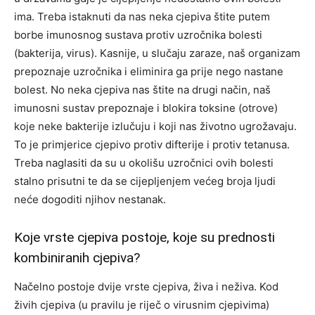
ima. Treba istaknuti da nas neka cjepiva štite putem
borbe imunosnog sustava protiv uzročnika bolesti
(bakterija, virus). Kasnije, u slučaju zaraze, naš organizam
prepoznaje uzročnika i eliminira ga prije nego nastane
bolest. No neka cjepiva nas štite na drugi način, naš
imunosni sustav prepoznaje i blokira toksine (otrove)
koje neke bakterije izlučuju i koji nas životno ugrožavaju.
To je primjerice cjepivo protiv difterije i protiv tetanusa.
Treba naglasiti da su u okolišu uzročnici ovih bolesti
stalno prisutni te da se cijepljenjem većeg broja ljudi
neće dogoditi njihov nestanak.
Koje vrste cjepiva postoje, koje su prednosti
kombiniranih cjepiva?
Načelno postoje dvije vrste cjepiva, živa i neživa. Kod
živih cjepiva (u pravilu je riječ o virusnim cjepivima)