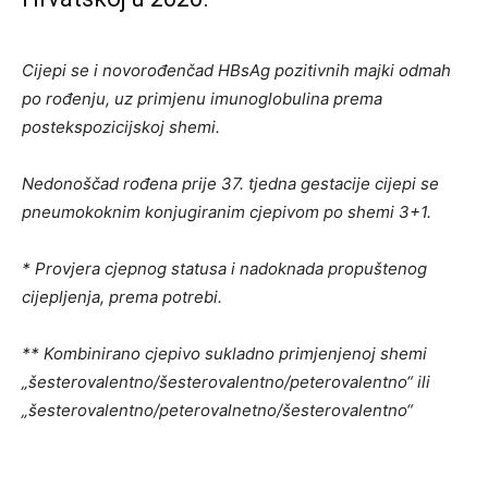
Cijepi se i novorođenčad HBsAg pozitivnih majki odmah
po rođenju, uz primjenu imunoglobulina prema
postekspozicijskoj shemi.
Nedonoščad rođena prije 37. tjedna gestacije cijepi se
pneumokoknim konjugiranim cjepivom po shemi 3+1.
* Provjera cjepnog statusa i nadoknada propuštenog
cijepljenja, prema potrebi.
** Kombinirano cjepivo sukladno primjenjenoj shemi
„šesterovalentno/šesterovalentno/peterovalentno“ ili
„šesterovalentno/peterovalnetno/šesterovalentno“