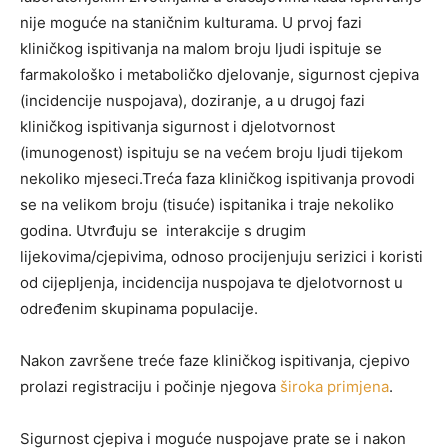
nije moguće na staničnim kulturama. U prvoj fazi
kliničkog ispitivanja na malom broju ljudi ispituje se
farmakološko i metaboličko djelovanje, sigurnost cjepiva
(incidencije nuspojava), doziranje, a u drugoj fazi
kliničkog ispitivanja sigurnost i djelotvornost
(imunogenost) ispituju se na većem broju ljudi tijekom
nekoliko mjeseci.Treća faza kliničkog ispitivanja provodi
se na velikom broju (tisuće) ispitanika i traje nekoliko
godina. Utvrđuju se interakcije s drugim
lijekovima/cjepivima, odnoso procijenjuju serizici i koristi
od cijepljenja, incidencija nuspojava te djelotvornost u
određenim skupinama populacije.
Nakon završene treće faze kliničkog ispitivanja, cjepivo
prolazi registraciju i počinje njegova
široka primjena
.
Sigurnost cjepiva i moguće nuspojave prate se i nakon