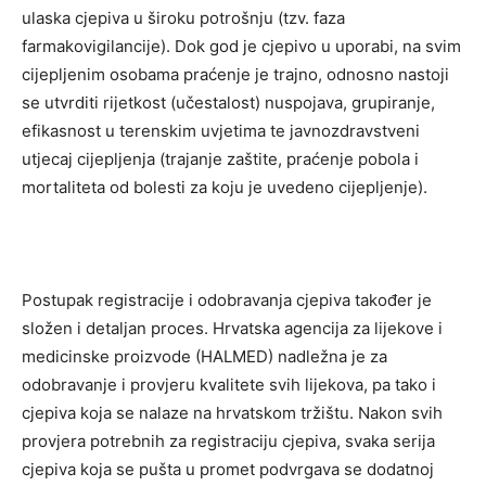
ulaska cjepiva u široku potrošnju (tzv. faza
farmakovigilancije). Dok god je cjepivo u uporabi, na svim
cijepljenim osobama praćenje je trajno, odnosno nastoji
se utvrditi rijetkost (učestalost) nuspojava, grupiranje,
efikasnost u terenskim uvjetima te javnozdravstveni
utjecaj cijepljenja (trajanje zaštite, praćenje pobola i
mortaliteta od bolesti za koju je uvedeno cijepljenje).
Postupak registracije i odobravanja cjepiva također je
složen i detaljan proces. Hrvatska agencija za lijekove i
medicinske proizvode (HALMED) nadležna je za
odobravanje i provjeru kvalitete svih lijekova, pa tako i
cjepiva koja se nalaze na hrvatskom tržištu. Nakon svih
provjera potrebnih za registraciju cjepiva, svaka serija
cjepiva koja se pušta u promet podvrgava se dodatnoj