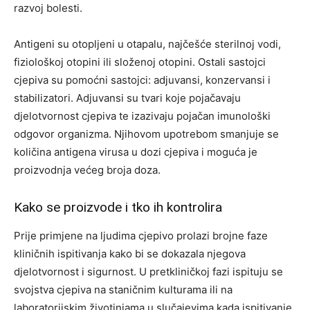
razvoj bolesti.
Antigeni su otopljeni u otapalu, najčešće sterilnoj vodi,
fiziološkoj otopini ili složenoj otopini. Ostali sastojci
cjepiva su pomoćni sastojci: adjuvansi, konzervansi i
stabilizatori. Adjuvansi su tvari koje pojačavaju
djelotvornost cjepiva te izazivaju pojačan imunološki
odgovor organizma. Njihovom upotrebom smanjuje se
količina antigena virusa u dozi cjepiva i moguća je
proizvodnja većeg broja doza.
Kako se proizvode i tko ih kontrolira
Prije primjene na ljudima cjepivo prolazi brojne faze
kliničnih ispitivanja kako bi se dokazala njegova
djelotvornost i sigurnost. U pretkliničkoj fazi ispituju se
svojstva cjepiva na staničnim kulturama ili na
laboratorijskim životinjama u slučajevima kada ispitivanje