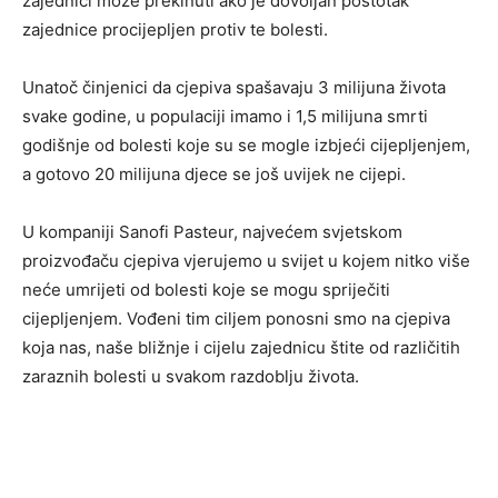
zajednici može prekinuti ako je dovoljan postotak
zajednice procijepljen protiv te bolesti.
Unatoč činjenici da cjepiva spašavaju 3 milijuna života
svake godine, u populaciji imamo i 1,5 milijuna smrti
godišnje od bolesti koje su se mogle izbjeći cijepljenjem,
a gotovo 20 milijuna djece se još uvijek ne cijepi.
U kompaniji Sanofi Pasteur, najvećem svjetskom
proizvođaču cjepiva vjerujemo u svijet u kojem nitko više
neće umrijeti od bolesti koje se mogu spriječiti
cijepljenjem. Vođeni tim ciljem ponosni smo na cjepiva
koja nas, naše bližnje i cijelu zajednicu štite od različitih
zaraznih bolesti u svakom razdoblju života.