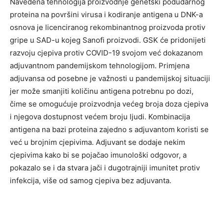
Navedena tehnologija proizvodnje genetski podudarnog
proteina na površini virusa i kodiranje antigena u DNK-a
osnova je licenciranog rekombinantnog proizvoda protiv
gripe u SAD-u kojeg Sanofi proizvodi. GSK će pridonijeti
razvoju cjepiva protiv COVID-19 svojom već dokazanom
adjuvantnom pandemijskom tehnologijom. Primjena
adjuvansa od posebne je važnosti u pandemijskoj situaciji
jer može smanjiti količinu antigena potrebnu po dozi,
čime se omogućuje proizvodnja većeg broja doza cjepiva
i njegova dostupnost većem broju ljudi. Kombinacija
antigena na bazi proteina zajedno s adjuvantom koristi se
već u brojnim cjepivima. Adjuvant se dodaje nekim
cjepivima kako bi se pojačao imunološki odgovor, a
pokazalo se i da stvara jači i dugotrajniji imunitet protiv
infekcija, više od samog cjepiva bez adjuvanta.