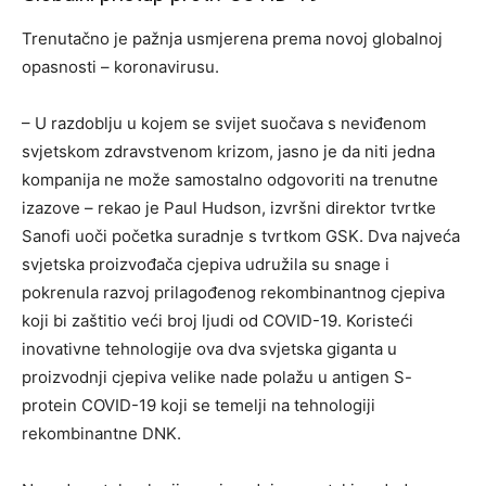
Trenutačno je pažnja usmjerena prema novoj globalnoj
opasnosti – koronavirusu.
– U razdoblju u kojem se svijet suočava s neviđenom
svjetskom zdravstvenom krizom, jasno je da niti jedna
kompanija ne može samostalno odgovoriti na trenutne
izazove – rekao je Paul Hudson, izvršni direktor tvrtke
Sanofi uoči početka suradnje s tvrtkom GSK. Dva najveća
svjetska proizvođača cjepiva udružila su snage i
pokrenula razvoj prilagođenog rekombinantnog cjepiva
koji bi zaštitio veći broj ljudi od COVID-19. Koristeći
inovativne tehnologije ova dva svjetska giganta u
proizvodnji cjepiva velike nade polažu u antigen S-
protein COVID-19 koji se temelji na tehnologiji
rekombinantne DNK.