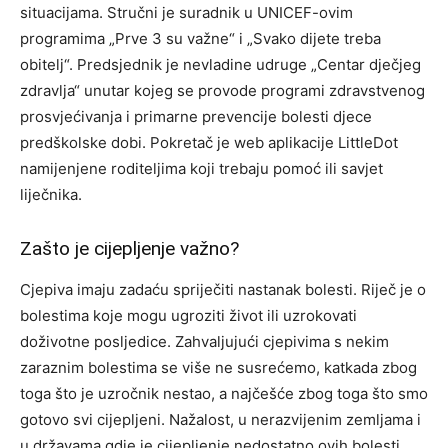
situacijama. Stručni je suradnik u UNICEF-ovim
programima „Prve 3 su važne“ i „Svako dijete treba
obitelj“. Predsjednik je nevladine udruge „Centar dječjeg
zdravlja“ unutar kojeg se provode programi zdravstvenog
prosvjećivanja i primarne prevencije bolesti djece
predškolske dobi. Pokretač je web aplikacije LittleDot
namijenjene roditeljima koji trebaju pomoć ili savjet
liječnika.
Zašto je cijepljenje važno?
Cjepiva imaju zadaću spriječiti nastanak bolesti. Riječ je o
bolestima koje mogu ugroziti život ili uzrokovati
doživotne posljedice. Zahvaljujući cjepivima s nekim
zaraznim bolestima se više ne susrećemo, katkada zbog
toga što je uzročnik nestao, a najčešće zbog toga što smo
gotovo svi cijepljeni. Nažalost, u nerazvijenim zemljama i
u državama gdje je cijepljenje nedostatno ovih bolesti