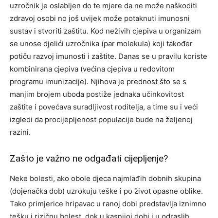
uzročnik je oslabljen do te mjere da ne može naškoditi
zdravoj osobi no još uvijek može potaknuti imunosni
sustav i stvoriti zaštitu. Kod neživih cjepiva u organizam
se unose djelići uzročnika (par molekula) koji također
potiču razvoj imunosti i zaštite. Danas se u pravilu koriste
kombinirana cjepiva (većina cjepiva u redovitom
programu imunizacije). Njihova je prednost što se s
manjim brojem uboda postiže jednaka učinkovitost
zaštite i povećava suradljivost roditelja, a time su i veći
izgledi da procijepljenost populacije bude na željenoj
razini.
Zašto je važno ne odgađati cijepljenje?
Neke bolesti, ako obole djeca najmlađih dobnih skupina
(dojenačka dob) uzrokuju teške i po život opasne oblike.
Tako primjerice hripavac u ranoj dobi predstavlja iznimno
tešku i rizičnu bolest, dok u kasnijoj dobi i u odraslih