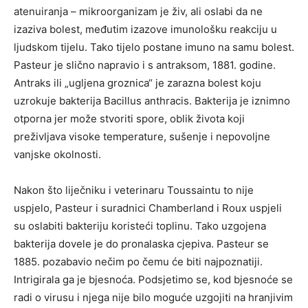
atenuiranja – mikroorganizam je živ, ali oslabi da ne
izaziva bolest, međutim izazove imunološku reakciju u
ljudskom tijelu. Tako tijelo postane imuno na samu bolest.
Pasteur je slično napravio i s antraksom, 1881. godine.
Antraks ili „ugljena groznica“ je zarazna bolest koju
uzrokuje bakterija Bacillus anthracis. Bakterija je iznimno
otporna jer može stvoriti spore, oblik života koji
preživljava visoke temperature, sušenje i nepovoljne
vanjske okolnosti.
Nakon što liječniku i veterinaru Toussaintu to nije
uspjelo, Pasteur i suradnici Chamberland i Roux uspjeli
su oslabiti bakteriju koristeći toplinu. Tako uzgojena
bakterija dovele je do pronalaska cjepiva. Pasteur se
1885. pozabavio nečim po čemu će biti najpoznatiji.
Intrigirala ga je bjesnoća. Podsjetimo se, kod bjesnoće se
radi o virusu i njega nije bilo moguće uzgojiti na hranjivim