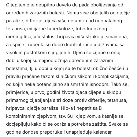
Cijepljenje je neupitno dovelo do pada obolijevanja od
određenih zaraznih bolesti. Nema više oboljelih od dječje
paralize, difterije, djeca više ne umiru od neonatalnog
tetanusa, milijarne tuberkuloze, tuberkuloznog
meningitisa, učestalost hripavca višestruko je smanjena,
a ospice i rubeola su dobro kontrolirane u državama sa
visokim postotkom cijepljenih. Djeca se cijepe u onoj
dobi u kojoj su najpodložnija određenim zaraznim
bolestima, tj. u dobi u kojoj su te bolesti obično češće i u
pravilu praćene težom kliničkom slikom i komplikacijama,
od kojih neke potencijalno sa smrtnim ishodom. Tako se,
primjerice, u prvoj godini života djeca cijepe u sklopu
primarnog cijepljenja s tri doze protiv difterije, tetanusa,
hripavca, dječje paralize, Hib-a i hepatitisa B
kombiniranim cjepivom, tzv. 6u1 cjepivom, a kasnije se
docjepljuju kako bi se održala potrebna zaštita. Svake se
godine donose preporuke i unaprjeđuje kalendar