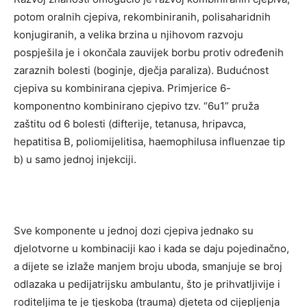
potom oralnih cjepiva, rekombiniranih, polisaharidnih
konjugiranih, a velika brzina u njihovom razvoju
pospješila je i okončala zauvijek borbu protiv određenih
zaraznih bolesti (boginje, dječja paraliza). Budućnost
cjepiva su kombinirana cjepiva. Primjerice 6-
komponentno kombinirano cjepivo tzv. “6u1” pruža
zaštitu od 6 bolesti (difterije, tetanusa, hripavca,
hepatitisa B, poliomijelitisa, haemophilusa influenzae tip
b) u samo jednoj injekciji.
Sve komponente u jednoj dozi cjepiva jednako su
djelotvorne u kombinaciji kao i kada se daju pojedinačno,
a dijete se izlaže manjem broju uboda, smanjuje se broj
odlazaka u pedijatrijsku ambulantu, što je prihvatljivije i
roditeljima te je tjeskoba (trauma) djeteta od cijepljenja