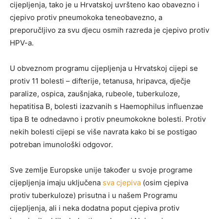
cijepljenja, tako je u Hrvatskoj uvršteno kao obavezno i
cjepivo protiv pneumokoka teneobavezno, a
preporučljivo za svu djecu osmih razreda je cjepivo protiv
HPV-a.
U obveznom programu cijepljenja u Hrvatskoj cijepi se
protiv 11 bolesti – difterije, tetanusa, hripavca, dječje
paralize, ospica, zaušnjaka, rubeole, tuberkuloze,
hepatitisa B, bolesti izazvanih s Haemophilus influenzae
tipa B te odnedavno i protiv pneumokokne bolesti. Protiv
nekih bolesti cijepi se više navrata kako bi se postigao
potreban imunološki odgovor.
Sve zemlje Europske unije također u svoje programe
cijepljenja imaju uključena
sva cjepiva
(osim cjepiva
protiv tuberkuloze) prisutna i u našem Programu
cijepljenja, ali i neka dodatna poput cjepiva protiv