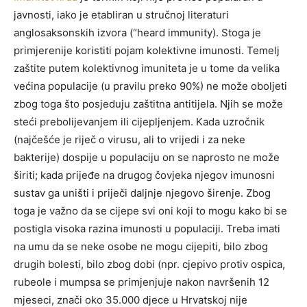
javnosti, iako je etabliran u stručnoj literaturi
anglosaksonskih izvora (“heard immunity). Stoga je
primjerenije koristiti pojam kolektivne imunosti. Temelj
zaštite putem kolektivnog imuniteta je u tome da velika
većina populacije (u pravilu preko 90%) ne može oboljeti
zbog toga što posjeduju zaštitna antitijela. Njih se može
steći prebolijevanjem ili cijepljenjem. Kada uzročnik
(najčešće je riječ o virusu, ali to vrijedi i za neke
bakterije) dospije u populaciju on se naprosto ne može
širiti; kada prijeđe na drugog čovjeka njegov imunosni
sustav ga uništi i priječi daljnje njegovo širenje. Zbog
toga je važno da se cijepe svi oni koji to mogu kako bi se
postigla visoka razina imunosti u populaciji. Treba imati
na umu da se neke osobe ne mogu cijepiti, bilo zbog
drugih bolesti, bilo zbog dobi (npr. cjepivo protiv ospica,
rubeole i mumpsa se primjenjuje nakon navršenih 12
mjeseci, znači oko 35.000 djece u Hrvatskoj nije