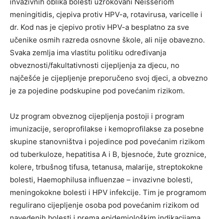
invazivnih oblika bolesti uzrokovani Neisseriom
meningitidis, cjepiva protiv HPV-a, rotavirusa, varicelle i
dr. Kod nas je cjepivo protiv HPV-a besplatno za sve
učenike osmih razreda osnovne škole, ali nije obavezno.
Svaka zemlja ima vlastitu politiku određivanja
obveznosti/fakultativnosti cijepljenja za djecu, no
najčešće je cijepljenje preporučeno svoj djeci, a obvezno
je za pojedine podskupine pod povećanim rizikom.
Uz program obveznog cijepljenja postoji i program
imunizacije, seroprofilakse i kemoprofilakse za posebne
skupine stanovništva i pojedince pod povećanim rizikom
od tuberkuloze, hepatitisa A i B, bjesnoće, žute groznice,
kolere, trbušnog tifusa, tetanusa, malarije, streptokokne
bolesti, Haemophilusa influenzae – invazivne bolesti,
meningokokne bolesti i HPV infekcije. Tim je programom
regulirano cijepljenje osoba pod povećanim rizikom od
navedenih bolesti i prema epidemiološkim indikacijama