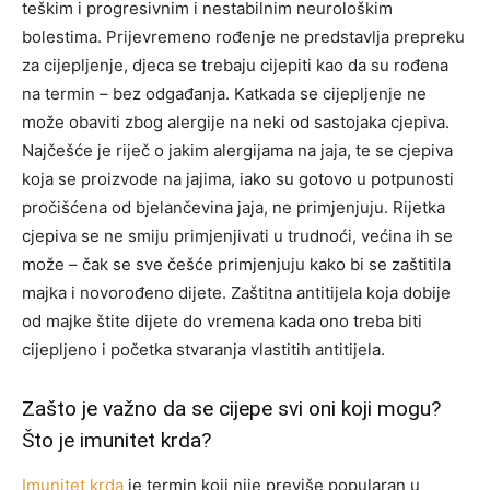
teškim i progresivnim i nestabilnim neurološkim
bolestima. Prijevremeno rođenje ne predstavlja prepreku
za cijepljenje, djeca se trebaju cijepiti kao da su rođena
na termin – bez odgađanja. Katkada se cijepljenje ne
može obaviti zbog alergije na neki od sastojaka cjepiva.
Najčešće je riječ o jakim alergijama na jaja, te se cjepiva
koja se proizvode na jajima, iako su gotovo u potpunosti
pročišćena od bjelančevina jaja, ne primjenjuju. Rijetka
cjepiva se ne smiju primjenjivati u trudnoći, većina ih se
može – čak se sve češće primjenjuju kako bi se zaštitila
majka i novorođeno dijete. Zaštitna antitijela koja dobije
od majke štite dijete do vremena kada ono treba biti
cijepljeno i početka stvaranja vlastitih antitijela.
Zašto je važno da se cijepe svi oni koji mogu?
Što je imunitet krda?
Imunitet krda
je termin koji nije previše popularan u