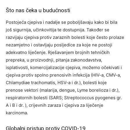
Što nas čeka u budućnosti
Postojeća cjepiva i nadalje se poboljšavaju kako bi bila
još sigurnija, učinkovitija te dostupnija. Također se
razvijaju cjepiva protiv zaraznih bolesti koje često prolaze
nezamjetno i ostavljaju posljedice za koje ne postoji
adekvatno liječenje. Rješavanjem brojnih tehničkih
prepreka, u proizvodnji, pitanja zakonodavstva,
isplativosti, komercijalizacije cjepiva, možemo očekivati i
cjepiva protiv spolno prenosivih infekcija (HIV-a, CMV-a,
Chlamydiae trachomatis, HSV-a i dr.), bolesti koje
prenose vektori (malarija, dengue, Lyme borelioza i dr.),
respiratornih bolesti (SARS; Streptococcus pyogenes gr.
A i B i dr. ), crijevnih zaraza i cjepiva za liječenje
karcinoma.
Globalni pristup protiv COVID-19