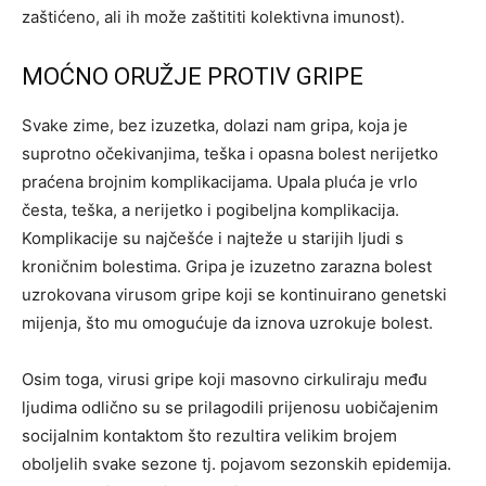
zaštićeno, ali ih može zaštititi kolektivna imunost).
MOĆNO ORUŽJE PROTIV GRIPE
Svake zime, bez izuzetka, dolazi nam gripa, koja je
suprotno očekivanjima, teška i opasna bolest nerijetko
praćena brojnim komplikacijama. Upala pluća je vrlo
česta, teška, a nerijetko i pogibeljna komplikacija.
Komplikacije su najčešće i najteže u starijih ljudi s
kroničnim bolestima. Gripa je izuzetno zarazna bolest
uzrokovana virusom gripe koji se kontinuirano genetski
mijenja, što mu omogućuje da iznova uzrokuje bolest.
Osim toga, virusi gripe koji masovno cirkuliraju među
ljudima odlično su se prilagodili prijenosu uobičajenim
socijalnim kontaktom što rezultira velikim brojem
oboljelih svake sezone tj. pojavom sezonskih epidemija.