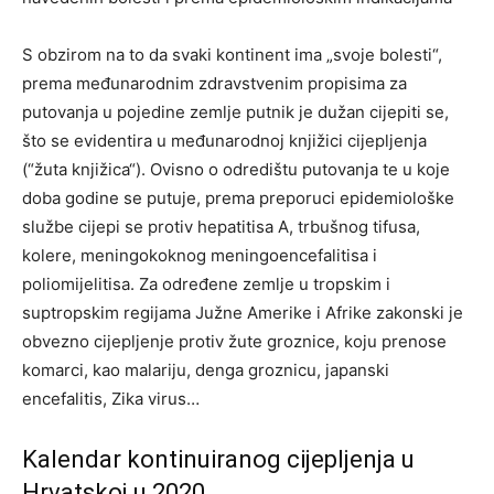
S obzirom na to da svaki kontinent ima „svoje bolesti“,
prema međunarodnim zdravstvenim propisima za
putovanja u pojedine zemlje putnik je dužan cijepiti se,
što se evidentira u međunarodnoj knjižici cijepljenja
(“žuta knjižica“). Ovisno o odredištu putovanja te u koje
doba godine se putuje, prema preporuci epidemiološke
službe cijepi se protiv hepatitisa A, trbušnog tifusa,
kolere, meningokoknog meningoencefalitisa i
poliomijelitisa. Za određene zemlje u tropskim i
suptropskim regijama Južne Amerike i Afrike zakonski je
obvezno cijepljenje protiv žute groznice, koju prenose
komarci, kao malariju, denga groznicu, japanski
encefalitis, Zika virus…
Kalendar kontinuiranog cijepljenja u
Hrvatskoj u 2020.