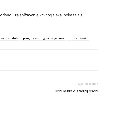
risno i za snižavanje krvnog tlaka, pokazala su
l za treću dob
progresivna degeneracija tkiva
zdrav mozak
Sljedeći članak
Brinula bih o starijoj osobi