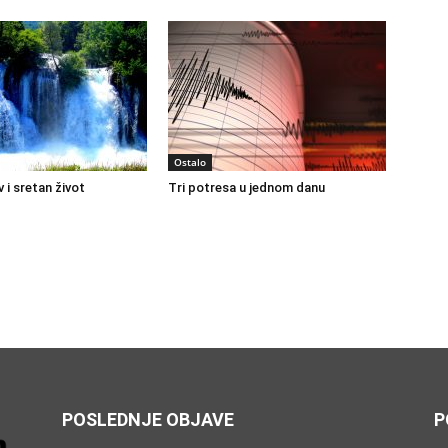
Ostalo
 i sretan život
Tri potresa u jednom danu
POSLEDNJE OBJAVE
P