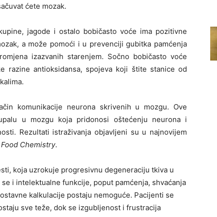
 sačuvat ćete mozak.
kupine, jagode i ostalo bobičasto voće ima pozitivne
ozak, a može pomoći i u prevenciji gubitka pamćenja
promjena izazvanih starenjem. Sočno bobičasto voće
ke razine antioksidansa, spojeva koji štite stanice od
kalima.
ačin komunikacije neurona skrivenih u mozgu. Ove
i upalu u mozgu koja pridonosi oštećenju neurona i
sti. Rezultati istraživanja objavljeni su u najnovijem
d Food Chemistry
.
ti, koja uzrokuje progresivnu degeneraciju tkiva u
se i intelektualne funkcije, poput pamćenja, shvaćanja
dnostavne kalkulacije postaju nemoguće. Pacijenti se
taju sve teže, dok se izgubljenost i frustracija