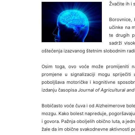
Žvačite ih i
Borovnice, 
učinke na m
te drugih 
sadrži viso
oštećenja izazvanog štetnim slobodnim radi
Osim toga, ovo voće može promijeniti n
promjene u signalizaciji mogu spriječit
poboljšava motoričke i kognitivne sposobno
izdanju časopisa
Journal of Agricultural an
Bobičasto voće čuva i od Alzheimerove boles
mozgu. Kako bolest napreduje, pogoršavaju 
i govora. Pažnja oboljelih obično luta, a je
žale da im obične svakodnevne aktivnosti pos