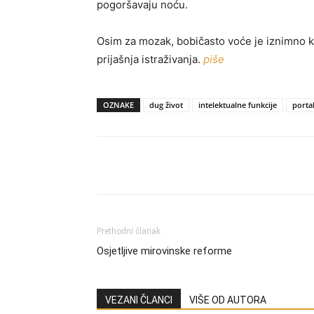
pogoršavaju noću.
Osim za mozak, bobičasto voće je iznimno ko
prijašnja istraživanja.
piše
OZNAKE
dug život
intelektualne funkcije
porta
Share
Prethodni članak
Osjetljive mirovinske reforme
VEZANI ČLANCI
VIŠE OD AUTORA