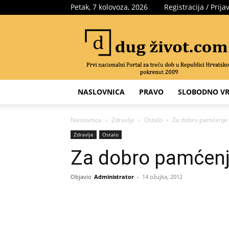
Petak, 7 kolovoza, 2026
Registracija / Prija
Portal
za
treću
dob
NASLOVNICA
PRAVO
SLOBODNO VR
Naslovnica
Zdravlje
Ostalo
Za dobro pamćenje
Zdravlje
Ostalo
Za dobro pamćen
Objavio
Administrator
-
14 ožujka, 2012
Share