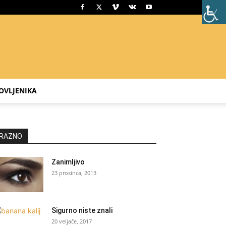
OVLJENIKA
RAZNO
Zanimljivo
23 prosinca, 2013
Sigurno niste znali
20 veljače, 2017