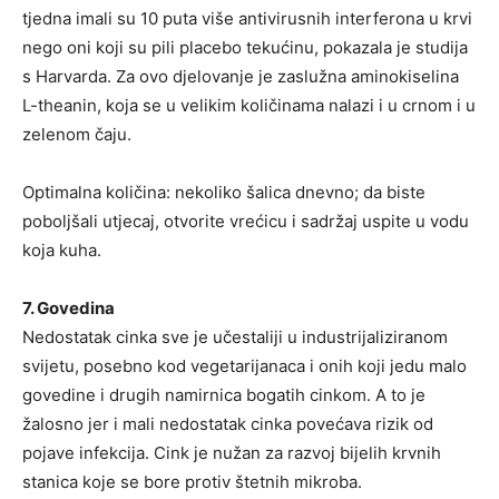
tjedna imali su 10 puta više antivirusnih interferona u krvi
nego oni koji su pili placebo tekućinu, pokazala je studija
s Harvarda. Za ovo djelovanje je zaslužna aminokiselina
L-theanin, koja se u velikim količinama nalazi i u crnom i u
zelenom čaju.
Optimalna količina: nekoliko šalica dnevno; da biste
poboljšali utjecaj, otvorite vrećicu i sadržaj uspite u vodu
koja kuha.
7. Govedina
Nedostatak cinka sve je učestaliji u industrijaliziranom
svijetu, posebno kod vegetarijanaca i onih koji jedu malo
govedine i drugih namirnica bogatih cinkom. A to je
žalosno jer i mali nedostatak cinka povećava rizik od
pojave infekcija. Cink je nužan za razvoj bijelih krvnih
stanica koje se bore protiv štetnih mikroba.