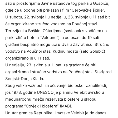
sati u prostorijama Javne ustanove tog parka u Gospiću,
gdje će u podne biti prikazan i film “Cerovačke špilje”.
U subotu, 22. svibnja i u nedjelju, 23. svibnja u 11 sati bit
će organizirano stručno vodstvo na Poučnoj stazi
Terezijani u Baškim Oštarijama (sastanak s vodičem na
parkiralištu hotela “Velebno”), a od osam do 19 sati
građani besplatno mogu ući u Uvalu Zavratnicu. Stručno
vodstvo na Poučnoj stazi Kudinu mostu (selo Golubić)
organizirano je u 11 sati.
U nedjelju, 23. svibnja u 11 sati za građane će biti
organizirano i stručno vodstvo na Poučnoj stazi Starigrad
Senjski-Donja Klada.
Zbog velike važnosti za očuvanje biološke raznolikosti,
još 1978. godine UNESCO je planinu Velebit uvrstio u
međunarodnu mrežu rezervata biosfere u sklopu
programa “Čovjek i biosfera” (MAB).
Unutar granica Republike Hrvatske Velebit je do danas