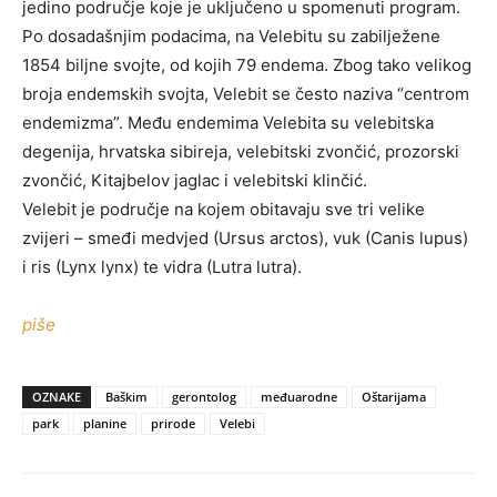
jedino područje koje je uključeno u spomenuti program.
Po dosadašnjim podacima, na Velebitu su zabilježene
1854 biljne svojte, od kojih 79 endema. Zbog tako velikog
broja endemskih svojta, Velebit se često naziva “centrom
endemizma”. Među endemima Velebita su velebitska
degenija, hrvatska sibireja, velebitski zvončić, prozorski
zvončić, Kitajbelov jaglac i velebitski klinčić.
Velebit je područje na kojem obitavaju sve tri velike
zvijeri – smeđi medvjed (Ursus arctos), vuk (Canis lupus)
i ris (Lynx lynx) te vidra (Lutra lutra).
piše
OZNAKE
Baškim
gerontolog
međuarodne
Oštarijama
park
planine
prirode
Velebi