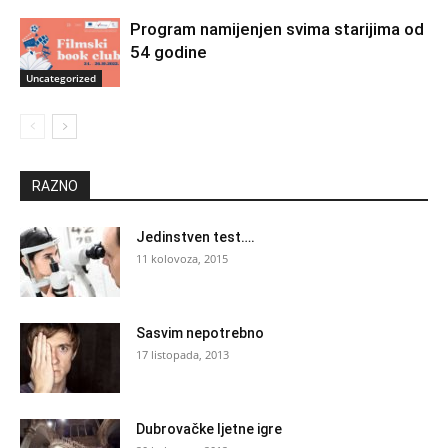
Program namijenjen svima starijima od
54 godine
Uncategorized
RAZNO
Jedinstven test….
11 kolovoza, 2015
Sasvim nepotrebno
17 listopada, 2013
Dubrovačke ljetne igre