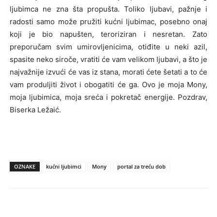
ljubimca ne zna šta propušta. Toliko ljubavi, pažnje i
radosti samo može pružiti kućni ljubimac, posebno onaj
koji je bio napušten, teroriziran i nesretan. Zato
preporučam svim umirovljenicima, otiđite u neki azil,
spasite neko siroče, vratiti će vam velikom ljubavi, a što je
najvažnije izvući će vas iz stana, morati ćete šetati a to će
vam produljiti život i obogatiti će ga. Ovo je moja Mony,
moja ljubimica, moja sreća i pokretač energije. Pozdrav,
Biserka Ležaić.
OZNAKE
kućni ljubimci
Mony
portal za treću dob