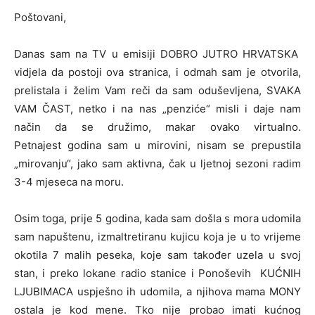
Poštovani,
Danas sam na TV u emisiji DOBRO JUTRO HRVATSKA
vidjela da postoji ova stranica, i odmah sam je otvorila,
prelistala i želim Vam reči da sam oduševljena, SVAKA
VAM ČAST, netko i na nas „penziće“ misli i daje nam
način da se družimo, makar ovako virtualno.
Petnajest godina sam u mirovini, nisam se prepustila
„mirovanju“, jako sam aktivna, čak u ljetnoj sezoni radim
3-4 mjeseca na moru.
Osim toga, prije 5 godina, kada sam došla s mora udomila
sam napuštenu, izmaltretiranu kujicu koja je u to vrijeme
okotila 7 malih peseka, koje sam također uzela u svoj
stan, i preko lokane radio stanice i Ponoševih KUĆNIH
LJUBIMACA uspješno ih udomila, a njihova mama MONY
ostala je kod mene. Tko nije probao imati kućnog