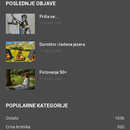
POSLEDNJE OBJAVE
Priča se…..
11 srpnja, 2026
Durmitor i ledena jezera
11 srpnja, 2026
Putovanja 50+
11 srpnja, 2026
POPULARNE KATEGORIJE
Ostalo
1036
Crna kronika
920