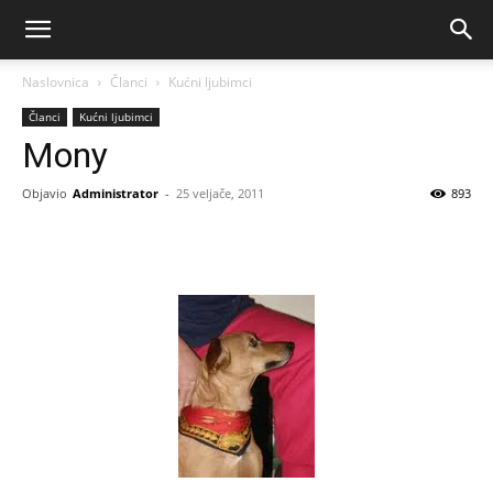
Naslovnica
Članci
Kućni ljubimci
Članci
Kućni ljubimci
Mony
Objavio
Administrator
-
25 veljače, 2011
893