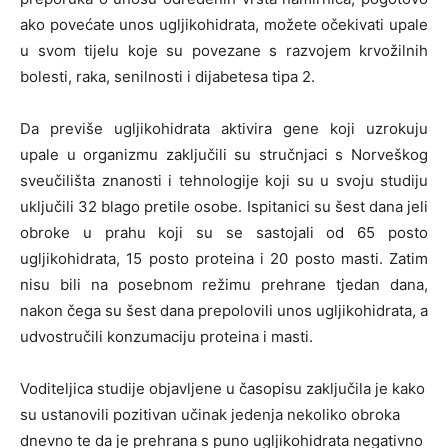
ako povećate unos ugljikohidrata, možete očekivati upale
u svom tijelu koje su povezane s razvojem krvožilnih
bolesti, raka, senilnosti i dijabetesa tipa 2.
Da previše ugljikohidrata aktivira gene koji uzrokuju
upale u organizmu zaključili su stručnjaci s Norveškog
sveučilišta znanosti i tehnologije koji su u svoju studiju
uključili 32 blago pretile osobe. Ispitanici su šest dana jeli
obroke u prahu koji su se sastojali od 65 posto
ugljikohidrata, 15 posto proteina i 20 posto masti. Zatim
nisu bili na posebnom režimu prehrane tjedan dana,
nakon čega su šest dana prepolovili unos ugljikohidrata, a
udvostručili konzumaciju proteina i masti.
Voditeljica studije objavljene u časopisu zaključila je kako
su ustanovili pozitivan učinak jedenja nekoliko obroka
dnevno te da je prehrana s puno ugljikohidrata negativno