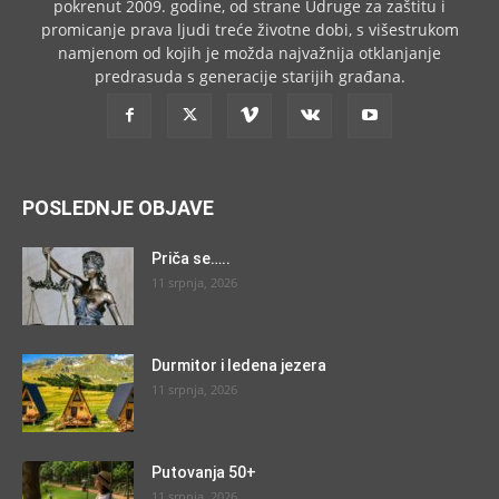
pokrenut 2009. godine, od strane Udruge za zaštitu i
promicanje prava ljudi treće životne dobi, s višestrukom
namjenom od kojih je možda najvažnija otklanjanje
predrasuda s generacije starijih građana.
POSLEDNJE OBJAVE
Priča se…..
11 srpnja, 2026
Durmitor i ledena jezera
11 srpnja, 2026
Putovanja 50+
11 srpnja, 2026