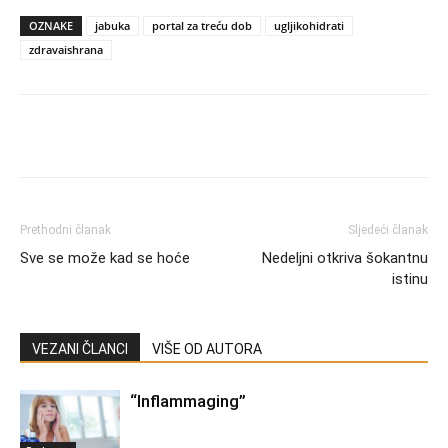
OZNAKE
jabuka
portal za treću dob
ugljikohidrati
zdravaishrana
Prethodni članak
Sljedeći članak
Sve se može kad se hoće
Nedeljni otkriva šokantnu
istinu
VEZANI ČLANCI
VIŠE OD AUTORA
“Inflammaging”