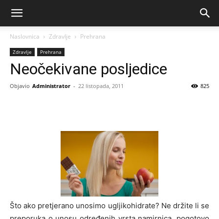
Naslovnica
Zdravlje
Prehrana
Zdravlje
Prehrana
Neočekivane posljedice
Objavio
Administrator
-
22 listopada, 2011
825
Što ako pretjerano unosimo ugljikohidrate? Ne držite li se
preporuka o unosu određenih vrsta namirnica, pogotovo