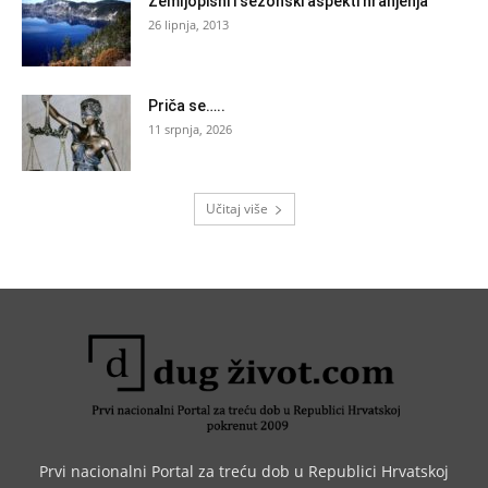
Zemljopisni i sezonski aspekti hranjenja
26 lipnja, 2013
Priča se…..
11 srpnja, 2026
Učitaj više
Prvi nacionalni Portal za treću dob u Republici Hrvatskoj