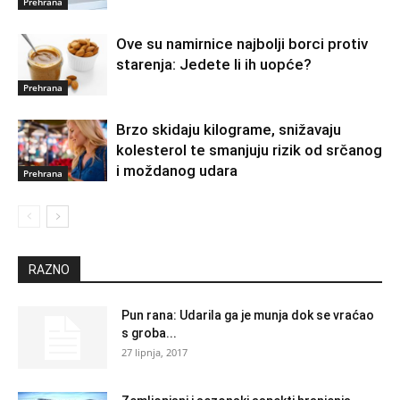
Prehrana
Ove su namirnice najbolji borci protiv
starenja: Jedete li ih uopće?
Prehrana
Brzo skidaju kilograme, snižavaju
kolesterol te smanjuju rizik od srčanog
i moždanog udara
Prehrana
RAZNO
Pun rana: Udarila ga je munja dok se vraćao
s groba...
27 lipnja, 2017