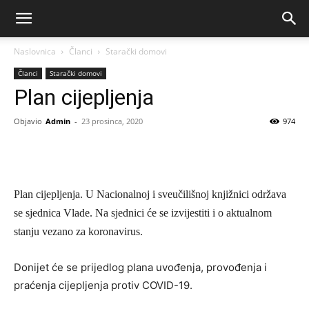
Naslovnica
Članci
Starački domovi
Članci
Starački domovi
Plan cijepljenja
Objavio
Admin
-
23 prosinca, 2020
974
Plan cijepljenja. U Nacionalnoj i sveučilišnoj knjižnici održava
se sjednica Vlade. Na sjednici će se izvijestiti
i
o aktualnom
stanju vezano za koronaviru
s.
Donijet će se
prijedlog plana uvođenja, provođenja i
praćenja cijepljenja protiv COVID-19.