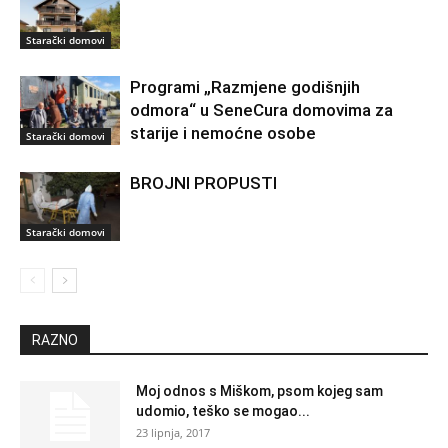
Starački domovi
Programi „Razmjene godišnjih
odmora“ u SeneCura domovima za
starije i nemoćne osobe
Starački domovi
BROJNI PROPUSTI
Starački domovi
RAZNO
Moj odnos s Miškom, psom kojeg sam
udomio, teško se mogao...
23 lipnja, 2017