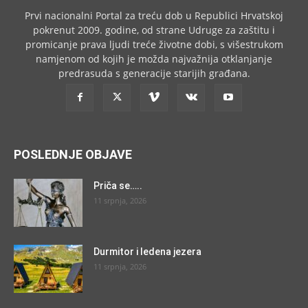
Prvi nacionalni Portal za treću dob u Republici Hrvatskoj
pokrenut 2009. godine, od strane Udruge za zaštitu i
promicanje prava ljudi treće životne dobi, s višestrukom
namjenom od kojih je možda najvažnija otklanjanje
predrasuda s generacije starijih građana.
POSLEDNJE OBJAVE
Priča se…..
11 srpnja, 2026
Durmitor i ledena jezera
11 srpnja, 2026