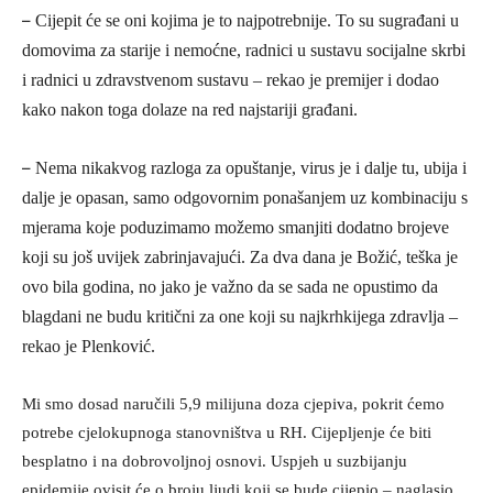
–
Cijepit će se oni kojima je to najpotrebnije. To su sugrađani u
domovima za starije i nemoćne, radnici u sustavu socijalne skrbi
i radnici u zdravstvenom sustavu – rekao je premijer i dodao
kako nakon toga dolaze na red najstariji građani.
–
Nema nikakvog razloga za opuštanje, virus je i dalje tu, ubija i
dalje je opasan, samo odgovornim ponašanjem uz kombinaciju s
mjerama koje poduzimamo možemo smanjiti dodatno brojeve
koji su još uvijek zabrinjavajući. Za dva dana je Božić, teška je
ovo bila godina, no jako je važno da se sada ne opustimo da
blagdani ne budu kritični za one koji su najkrhkijega zdravlja –
rekao je Plenković.
Mi smo dosad naručili 5,9 milijuna doza cjepiva, pokrit ćemo
potrebe cjelokupnoga stanovništva u RH. Cijepljenje će biti
besplatno i na dobrovoljnoj osnovi. Uspjeh u suzbijanju
epidemije ovisit će o broju ljudi koji se bude cijepio – naglasio