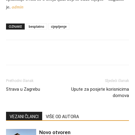
je.
admin
OZNAKE
besplatno
cijepljenje
Prethodni članak
Sljedeći članak
Strava u Zagrebu
Upute za posjete korisnicima
domova
VEZANI ČLANCI
VIŠE OD AUTORA
Novo otvoren