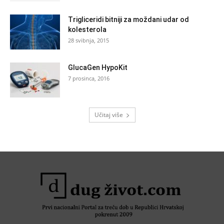
Trigliceridi bitniji za moždani udar od
kolesterola
28 svibnja, 2015
GlucaGen HypoKit
7 prosinca, 2016
Učitaj više