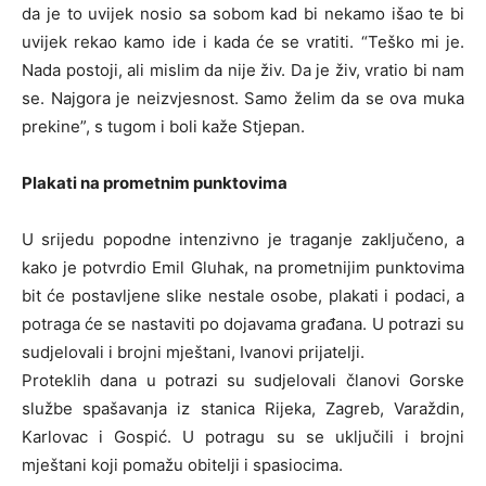
da je to uvijek nosio sa sobom kad bi nekamo išao te bi
uvijek rekao kamo ide i kada će se vratiti. “Teško mi je.
Nada postoji, ali mislim da nije živ. Da je živ, vratio bi nam
se. Najgora je neizvjesnost. Samo želim da se ova muka
prekine”, s tugom i boli kaže Stjepan.
Plakati na prometnim punktovima
U srijedu popodne intenzivno je traganje zaključeno, a
kako je potvrdio Emil Gluhak, na prometnijim punktovima
bit će postavljene slike nestale osobe, plakati i podaci, a
potraga će se nastaviti po dojavama građana. U potrazi su
sudjelovali i brojni mještani, Ivanovi prijatelji.
Proteklih dana u potrazi su sudjelovali članovi Gorske
službe spašavanja iz stanica Rijeka, Zagreb, Varaždin,
Karlovac i Gospić. U potragu su se uključili i brojni
mještani koji pomažu obitelji i spasiocima.