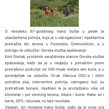
O nestanku 67-godišnjeg Ivana Gulije u petak je
obaviještena policija, koja je s vatrogascima i mještanima
pretražila dio terena u Pustodolu Orehovičkom, a u
potragu se uključila i Gorska služba spašavanja.
Emil Gluhak, pročelnik varaždinske stanice Gorske službe
spašavanja, kaže da je u nedjelju s potražnim psom
pretraženo područje od 300-tinjak metara oko kuće, a u
ponedjeljak se uključilo 10-ak članova GSS-a i četiri
potražna psa, interventna policija, vatrogasci koji su
pretraživali bunare, mještani te je pročešljano više od
kilometar i pol okolnog terena, šikara i šume. Rabe se i
karte, GPS, računala, no bez rezultata.
Stjepan, sin nestalog Ivana Gulije, kaže da je svog oca