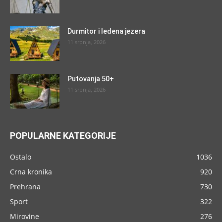
Durmitor i ledena jezera
11 srpnja, 2026
Putovanja 50+
11 srpnja, 2026
POPULARNE KATEGORIJE
Ostalo
1036
Crna kronika
920
Prehrana
730
Sport
322
Mirovine
276