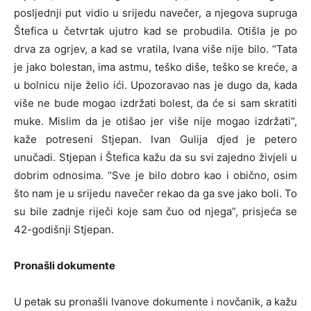
posljednji put vidio u srijedu navečer, a njegova supruga
Štefica
u četvrtak ujutro kad se probudila. Otišla je po
drva za ogrjev, a kad se vratila, Ivana više nije bilo. “Tata
je jako bolestan, ima astmu, teško diše, teško se kreće, a
u bolnicu nije želio ići. Upozoravao nas je dugo da, kada
više ne bude mogao izdržati bolest, da će si sam skratiti
muke. Mislim da je otišao jer više nije mogao izdržati”,
kaže potreseni Stjepan. Ivan Gulija djed je petero
unučadi. Stjepan i Štefica kažu da su svi zajedno živjeli u
dobrim odnosima. “Sve je bilo dobro kao i obično, osim
što nam je u srijedu navečer rekao da ga sve jako boli. To
su bile zadnje riječi koje sam čuo od njega”, prisjeća se
42-godišnji Stjepan.
Pronašli dokumente
U petak su pronašli Ivanove dokumente i novčanik, a kažu