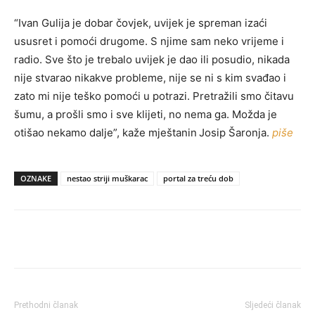
“Ivan Gulija je dobar čovjek, uvijek je spreman izaći
ususret i pomoći drugome. S njime sam neko vrijeme i
radio. Sve što je trebalo uvijek je dao ili posudio, nikada
nije stvarao nikakve probleme, nije se ni s kim svađao i
zato mi nije teško pomoći u potrazi. Pretražili smo čitavu
šumu, a prošli smo i sve klijeti, no nema ga. Možda je
otišao nekamo dalje”, kaže mještanin
Josip Šaronja.
piše
OZNAKE
nestao striji muškarac
portal za treću dob
Prethodni članak
Sljedeći članak