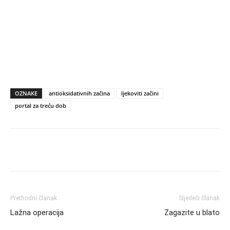
OZNAKE
antioksidativnih začina
ljekoviti začini
portal za treću dob
Prethodni članak
Sljedeći članak
Lažna operacija
Zagazite u blato