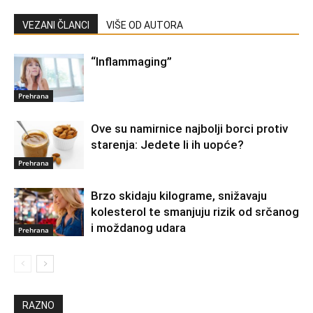
VEZANI ČLANCI
VIŠE OD AUTORA
“Inflammaging”
Prehrana
Ove su namirnice najbolji borci protiv
starenja: Jedete li ih uopće?
Prehrana
Brzo skidaju kilograme, snižavaju
kolesterol te smanjuju rizik od srčanog
i moždanog udara
Prehrana
RAZNO