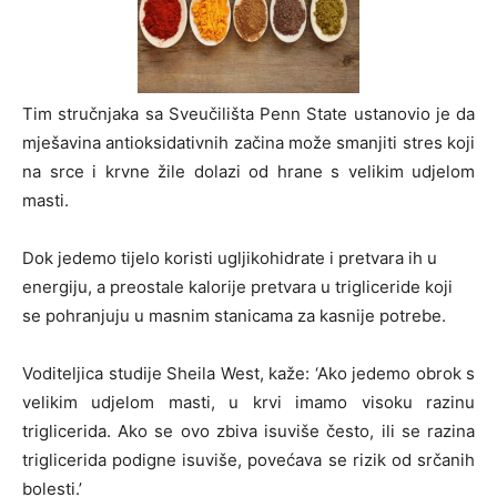
Tim stručnjaka sa Sveučilišta Penn State ustanovio je da
mješavina antioksidativnih začina može smanjiti stres koji
na srce i krvne žile dolazi od hrane s velikim udjelom
masti.
Dok jedemo tijelo koristi ugljikohidrate i pretvara ih u
energiju, a preostale kalorije pretvara u trigliceride koji
se pohranjuju u masnim stanicama za kasnije potrebe.
Voditeljica studije Sheila West, kaže: ‘Ako jedemo obrok s
velikim udjelom masti, u krvi imamo visoku razinu
triglicerida. Ako se ovo zbiva isuviše često, ili se razina
triglicerida podigne isuviše, povećava se rizik od srčanih
bolesti.’