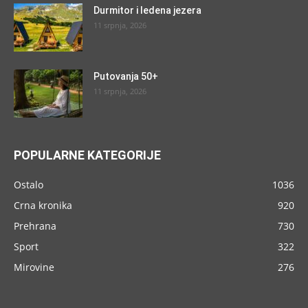
Durmitor i ledena jezera
11 srpnja, 2026
Putovanja 50+
11 srpnja, 2026
POPULARNE KATEGORIJE
Ostalo
1036
Crna kronika
920
Prehrana
730
Sport
322
Mirovine
276