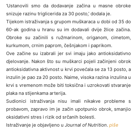
‘Ustanovili smo da dodavanje začina u masne obroke
snizuje razinu triglicerida za 30 posto,’ dodala je.
Tijekom istraživanja s grupom muškaraca u dobi od 35 do
60-ak godina u hranu su im dodavali dvije žlice začina.
Obroke su začinili s ružmarinom, origanom, cimetom,
kurkumom, crnim paprom, češnjakom i paprikom.
Ove začine su izabrali jer svi imaju jako antioksidativno
djelovanje. Nakon što su muškarci pojeli začinjeni obrok
antioksidativna aktivnost u krvi povećala se za 13 posto, a
inzulin je pao za 20 posto. Naime, visoka razina inzulina u
krvi s vremenom može biti toksična i uzrokovati stvaranje
plaka na stijenkama arterija.
Sudionici istraživanja nisu imali nikakve probleme s
probavom, zapravo im je začin upotpunio obrok, smanjio
oksidativni stres i rizik od srčanih bolesti.
Istraživanje je objavljeno u
Journal of Nutrition
.
piše