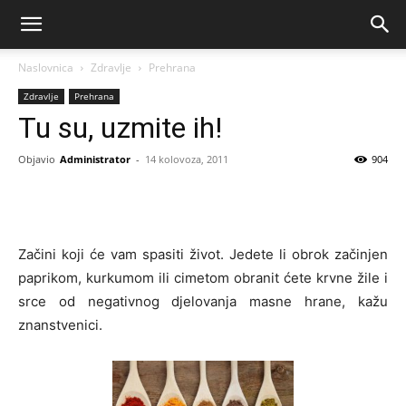
Naslovnica
Zdravlje
Prehrana
Zdravlje
Prehrana
Tu su, uzmite ih!
Objavio
Administrator
-
14 kolovoza, 2011
904
Začini koji će vam spasiti život. Jedete li obrok začinjen
paprikom, kurkumom ili cimetom obranit ćete krvne žile i
srce od negativnog djelovanja masne hrane, kažu
znanstvenici.