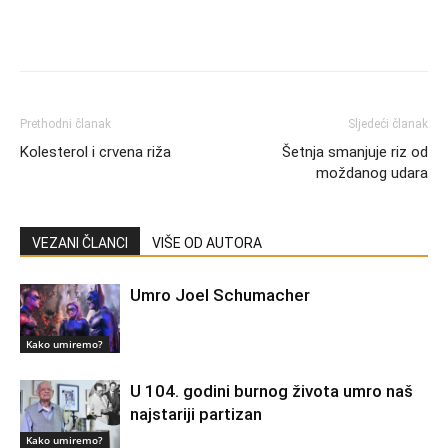
Prethodni članak
Sljedeći članak
Kolesterol i crvena riža
Šetnja smanjuje riz od
moždanog udara
VEZANI ČLANCI
VIŠE OD AUTORA
Umro Joel Schumacher
Kako umiremo?
U 104. godini burnog života umro naš
najstariji partizan
Kako umiremo?