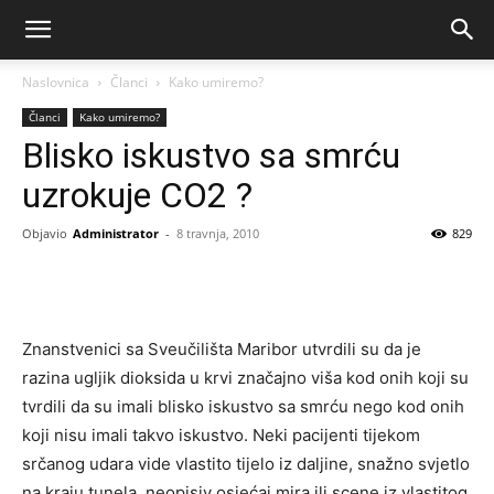
Naslovnica
Članci
Kako umiremo?
Članci
Kako umiremo?
Blisko iskustvo sa smrću
uzrokuje CO2 ?
Objavio
Administrator
-
8 travnja, 2010
829
Znanstvenici sa Sveučilišta Maribor utvrdili su da je
razina ugljik dioksida u krvi značajno viša kod onih koji su
tvrdili da su imali blisko iskustvo sa smrću nego kod onih
koji nisu imali takvo iskustvo.
Neki pacijenti tijekom
srčanog udara vide vlastito tijelo iz daljine, snažno svjetlo
na kraju tunela, neopisiv osjećaj mira ili scene iz vlastitog