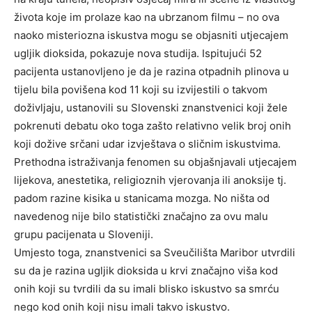
života koje im prolaze kao na ubrzanom filmu – no ova
naoko misteriozna iskustva mogu se objasniti utjecajem
ugljik dioksida, pokazuje nova studija. Ispitujući 52
pacijenta ustanovljeno je da je razina otpadnih plinova u
tijelu bila povišena kod 11 koji su izvijestili o takvom
doživljaju, ustanovili su Slovenski znanstvenici koji žele
pokrenuti debatu oko toga zašto relativno velik broj onih
koji dožive srčani udar izvještava o sličnim iskustvima.
Prethodna istraživanja fenomen su objašnjavali utjecajem
lijekova, anestetika, religioznih vjerovanja ili anoksije tj.
padom razine kisika u stanicama mozga. No ništa od
navedenog nije bilo statistički značajno za ovu malu
grupu pacijenata u Sloveniji.
Umjesto toga, znanstvenici sa Sveučilišta Maribor utvrdili
su da je razina ugljik dioksida u krvi značajno viša kod
onih koji su tvrdili da su imali blisko iskustvo sa smrću
nego kod onih koji nisu imali takvo iskustvo.