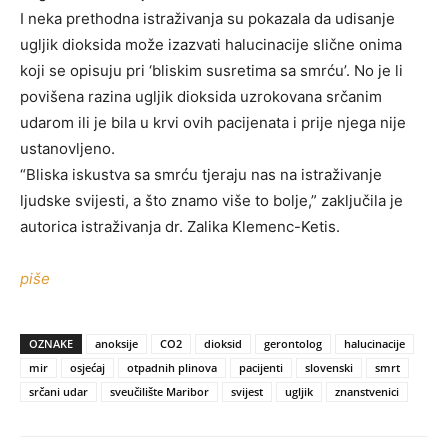
I neka prethodna istraživanja su pokazala da udisanje
ugljik dioksida može izazvati halucinacije slične onima
koji se opisuju pri ‘bliskim susretima sa smrću’. No je li
povišena razina ugljik dioksida uzrokovana srčanim
udarom ili je bila u krvi ovih pacijenata i prije njega nije
ustanovljeno.
“Bliska iskustva sa smrću tjeraju nas na istraživanje
ljudske svijesti, a što znamo više to bolje,” zaključila je
autorica istraživanja dr. Zalika Klemenc-Ketis.
piše
OZNAKE
anoksije
CO2
dioksid
gerontolog
halucinacije
mir
osjećaj
otpadnih plinova
pacijenti
slovenski
smrt
srčani udar
sveučilište Maribor
svijest
ugljik
znanstvenici