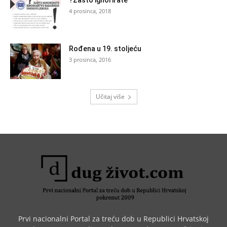
?Zašto ignorirate
4 prosinca, 2018
Rođena u 19. stoljeću
3 prosinca, 2016
Učitaj više
Prvi nacionalni Portal za treću dob u Republici Hrvatskoj