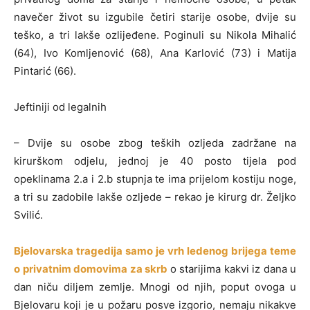
navečer život su izgubile četiri starije osobe, dvije su
teško, a tri lakše ozlijeđene. Poginuli su Nikola Mihalić
(64), Ivo Komljenović (68), Ana Karlović (73) i Matija
Pintarić (66).
Jeftiniji od legalnih
– Dvije su osobe zbog teških ozljeda zadržane na
kirurškom odjelu, jednoj je 40 posto tijela pod
opeklinama 2.a i 2.b stupnja te ima prijelom kostiju noge,
a tri su zadobile lakše ozljede – rekao je kirurg dr. Željko
Svilić.
Bjelovarska tragedija samo je vrh ledenog brijega teme
o privatnim domovima za skrb
o starijima kakvi iz dana u
dan niču diljem zemlje. Mnogi od njih, poput ovoga u
Bjelovaru koji je u požaru posve izgorio, nemaju nikakve