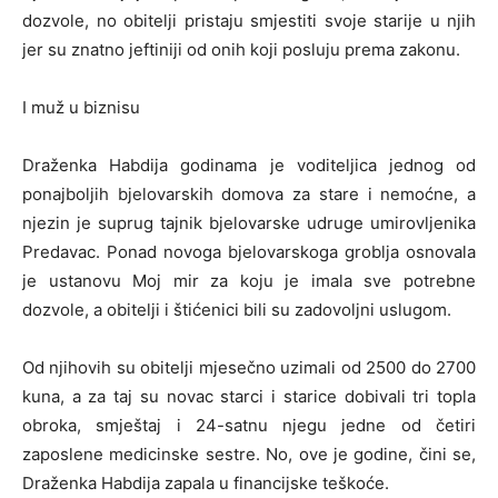
dozvole, no obitelji pristaju smjestiti svoje starije u njih
jer su znatno jeftiniji od onih koji posluju prema zakonu.
I muž u biznisu
Draženka Habdija godinama je voditeljica jednog od
ponajboljih bjelovarskih domova za stare i nemoćne, a
njezin je suprug tajnik bjelovarske udruge umirovljenika
Predavac. Ponad novoga bjelovarskoga groblja osnovala
je ustanovu Moj mir za koju je imala sve potrebne
dozvole, a obitelji i štićenici bili su zadovoljni uslugom.
Od njihovih su obitelji mjesečno uzimali od 2500 do 2700
kuna, a za taj su novac starci i starice dobivali tri topla
obroka, smještaj i 24-satnu njegu jedne od četiri
zaposlene medicinske sestre. No, ove je godine, čini se,
Draženka Habdija zapala u financijske teškoće.