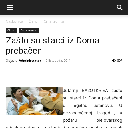
Naslovnica
Članci
Crna kronika
Članci
Crna kronika
Zašto su starci iz Doma
prebačeni
Objavio
Administrator
-
9 listopada, 2011
807
Jutarnji RAZOTKRIVA zašto
su starci iz Doma prebačeni
u ilegalnu ustanovu. U
nezapamćenoj tragediji, u
požaru bjelovarskog
privatnog doma za starije i nemoćne osobe, u petak