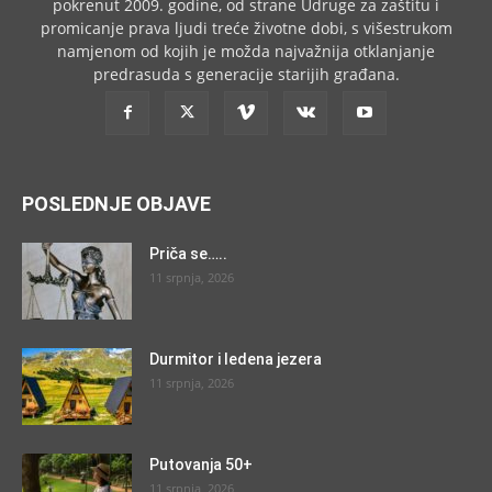
pokrenut 2009. godine, od strane Udruge za zaštitu i
promicanje prava ljudi treće životne dobi, s višestrukom
namjenom od kojih je možda najvažnija otklanjanje
predrasuda s generacije starijih građana.
POSLEDNJE OBJAVE
Priča se…..
11 srpnja, 2026
Durmitor i ledena jezera
11 srpnja, 2026
Putovanja 50+
11 srpnja, 2026