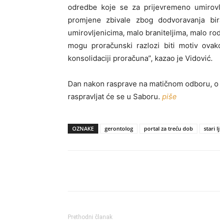
odredbe koje se za prijevremeno umirovlj
promjene zbivale zbog dodvoravanja bira
umirovljenicima, malo braniteljima, malo rod
mogu proračunski razlozi biti motiv ova
konsolidaciji proračuna”, kazao je Vidović.
Dan nakon rasprave na matičnom odboru, o
raspravljat će se u Saboru.
piše
OZNAKE
gerontolog
portal za treću dob
stari 
Share
Prethodni članak