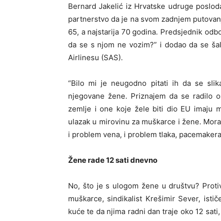
Bernard Jakelić iz Hrvatske udruge poslod
partnerstvo da je na svom zadnjem putovanj
65, a
najstarija 70 godina. Predsjednik odb
da se s njom ne vozim?” i dodao da se ša
Airlinesu (SAS).
“Bilo mi je neugodno pitati ih da se sli
njegovane žene. Priznajem da se radilo o 
zemlje i one koje žele biti dio EU imaju
ulazak u mirovinu za muškarce i žene. Mora
i problem vena, i problem tlaka, pacemakera
Žene rade 12 sati dnevno
No, što je s ulogom žene u društvu? Proti
muškarce, sindikalist Krešimir Sever, isti
kuće te da njima radni dan traje oko 12 sat