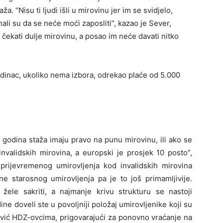
. “Nisu ti ljudi išli u mirovinu jer im se svidjelo,
nali su da se neće moći zaposliti”, kazao je Sever,
čekati dulje mirovinu, a posao im neće davati nitko
jedinac, ukoliko nema izbora, odrekao plaće od 5.000
 godina staža imaju pravo na punu mirovinu, ili ako se
nvalidskih mirovina, a europski je prosjek 10 posto”,
 prijevremenog umirovljenja kod invalidskih mirovina
e starosnog umirovljenja pa je to još primamljivije.
žele sakriti, a najmanje krivu strukturu se nastoji
odine doveli ste u povoljniji položaj umirovljenike koji su
dović HDZ-ovcima, prigovarajući za ponovno vraćanje na