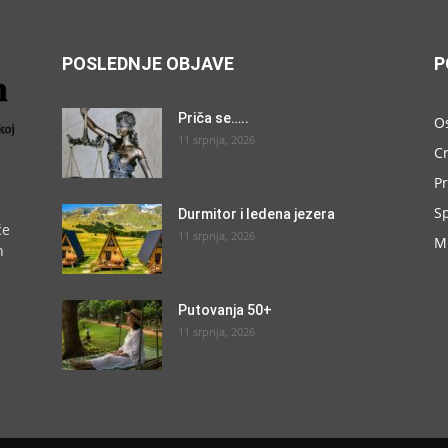
POSLEDNJE OBJAVE
P
Priča se…..
O
11 srpnja, 2026
C
P
S
Durmitor i ledena jezera
će
11 srpnja, 2026
M
h
Putovanja 50+
11 srpnja, 2026