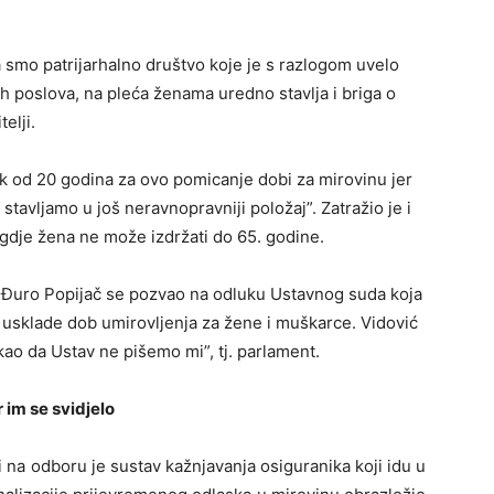
a smo patrijarhalno društvo koje je s razlogom uvelo
kih poslova, na pleća ženama uredno stavlja i briga o
elji.
rok od 20 godina za ovo pomicanje dobi za mirovinu jer
avljamo u još neravnopravniji položaj”. Zatražio je i
gdje žena ne može izdržati do 65. godine.
Đuro Popijač se pozvao na odluku Ustavnog suda koja
 usklade dob umirovljenja za žene i muškarce. Vidović
kao da Ustav ne pišemo mi”, tj. parlament.
r im se svidjelo
 na odboru je sustav kažnjavanja osiguranika koji idu u