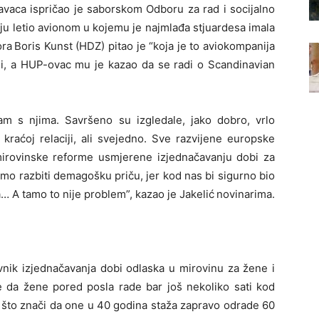
avaca ispričao je saborskom Odboru za rad i socijalno
u letio avionom u kojemu je najmlađa stjuardesa imala
ora
Boris Kunst (HDZ) pitao je “koja je to aviokompanija
li, a HUP-ovac mu je kazao da se radi o Scandinavian
kam s njima. Savršeno su izgledale, jako dobro, vrlo
kraćoj relaciji, ali svejedno. Sve razvijene europske
 mirovinske reforme usmjerene izjednačavanju dobi za
mo razbiti demagošku priču, jer kod nas bi sigurno bio
… A tamo to nije problem”, kazao je Jakelić
novinarima.
vnik izjednačavanja dobi odlaska u mirovinu za žene i
če da žene pored posla rade bar još nekoliko sati kod
i, što znači da one u 40 godina staža zapravo odrade 60