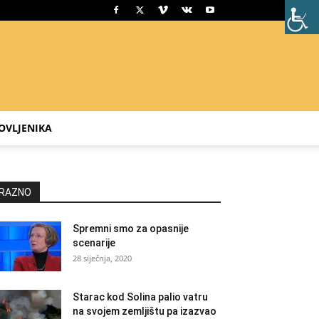
OVLJENIKA
RAZNO
Spremni smo za opasnije
scenarije
28 siječnja, 2020
Starac kod Solina palio vatru
na svojem zemljištu pa izazvao