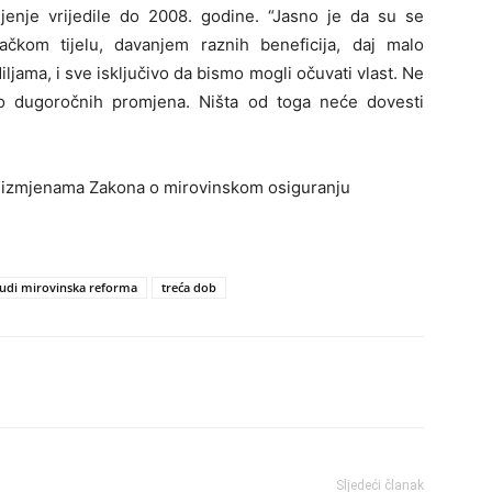
enje vrijedile do 2008. godine. “Jasno je da su se
čkom tijelu, davanjem raznih beneficija, daj malo
iljama, i sve isključivo da bismo mogli očuvati vlast. Ne
ko dugoročnih promjena. Ništa od toga neće dovesti
 izmjenama Zakona o mirovinskom osiguranju
ljudi mirovinska reforma
treća dob
Sljedeći članak