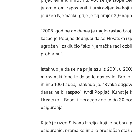
prijevremenu mirovinu. Povišenje stope pen
je omjerom zaposlenih i umirovljenika koji
je uzeo Njemačku gdje je taj omjer 3,9 nap
“2008. godine do danas je naglo rastao broj 
kazao je Popijač dodajući da se Hrvatska iz
ugrožen i zaključio “ako Njemačka radi ozb
problemu”.
Istaknuo je da se na prijelazu iz 2001. u 20
mirovinski fond te da se to nastavilo. Broj 
ih ima 100 tisuća, istaknuo je. “Svaka odgov
danas ne bi raspao”, tvrdi Popijač. Kunst j
Hrvatskoj i Bosni i Hercegovine te da 30 post
osiguranja.
Riječ je uzeo Silvano Hrelja, koji je odbor
osiguranje, prema kojima je prosječan staž o