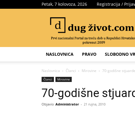
Petak, 7 kolovoza, 2026
Registracija / Prija
Portal
za
treću
dob
NASLOVNICA
PRAVO
SLOBODNO VR
Naslovnica
Članci
Mirovine
70-godišne stjuarde
Članci
Mirovine
70-godišne stjuar
Objavio
Administrator
-
21 rujna, 2010
Share