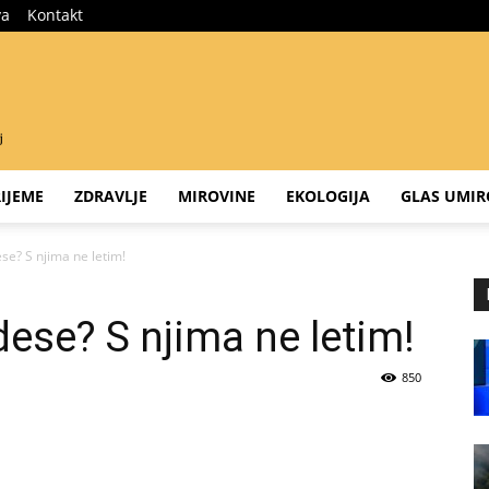
va
Kontakt
IJEME
ZDRAVLJE
MIROVINE
EKOLOGIJA
GLAS UMIR
se? S njima ne letim!
dese? S njima ne letim!
850