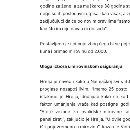
godine za žene, a za muškarce 38 godina staža
nego su ih poslodavci otpisali kao višak, a z
zaključujući da će po novim pravilima “samo 
kao što im nije davao ni do sada”.
Postavljeno je i pitanje zbog čega bi se po
kuna i primao mirovinu od 2.000.
Uloga izbora u mirovinskom osiguranju
Hrelja je naveo i kako u Njemačkoj svi s 40
proglase nezapošljivim. “Imamo 25 posto i
istaknuo je Hrelja, dodajući kako se kod
faktor umanjenja vraća kad postigne godin
“Afere vezane za invalidske mirovine se 
penalizirati”, zaključio je Hrelja. “U dvije g
išli prijevremeno u mirovinu”, kazao je Vi