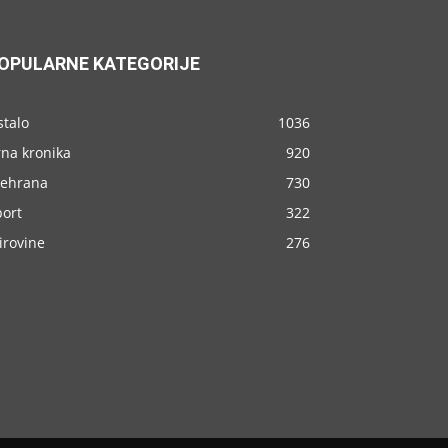
OPULARNE KATEGORIJE
stalo
1036
rna kronika
920
rehrana
730
port
322
irovine
276