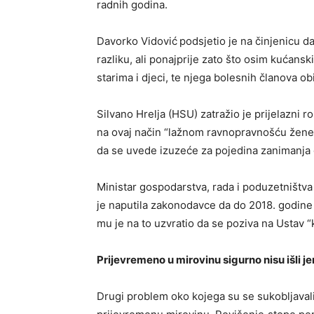
radnih godina.
Davorko Vidović
podsjetio je na činjenicu d
razliku, ali ponajprije zato što osim kućans
starima i djeci, te njega bolesnih članova obit
Silvano Hrelja (HSU) zatražio je prijelazni 
na ovaj način “lažnom ravnopravnošću žene st
da se uvede izuzeće za pojedina zanimanja 
Ministar gospodarstva, rada i poduzetništva
je naputila zakonodavce da do 2018. godine
mu je na to uzvratio da se poziva na Ustav “
Prijevremeno u mirovinu sigurno nisu išli je
Drugi problem oko kojega su se sukobljavali