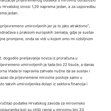
alizacije prijevremenog odlaska u mirovinu obrazložio
 u Hrvatskoj iznosi 1,29 naprema jedan, a za usporedbu
rema jedan.
prijevremeno umirovljenih jer je to jako atraktivno”,
jednačava s praksom europskih zemalja, gdje je sustav
iljne promjene, onda se vidi u kojem smo mi ozbiljnom
02. dogodilo prelijevanje novca iz proračuna u
prijevremeno umirovljenih je tada bio 22 tisuće, a danas
orna Vlada bi napravila zahvate nužne da se sustav i
e kazao da prijevremene mirovine postoje samo u
o takvih umirovljenika dolazi iz sektora financija i
u pročitao podatke Hrvatskog zavoda za mirovinsko
siguranika koji su otišli ranije u mirovinu bio 33