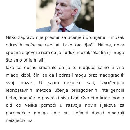
Nitko zapravo nije prestar za učenje i promjene. I mozak
odraslih može se razvijati brzo kao dječji. Naime, nove
spoznaje govore nam da je ljudski mozak ‘plastičniji’ nego
što smo prije mislili.
Iako se dosad smatralo da je to moguće samo u vrlo
mladoj dobi, čini se da i odrasli mogu brzo ‘nadograditi’
svoj mozak. U samo nekoliko sati, izvođenjem
jednostavnih metoda učenja prilagođenih inteligenciji
beba, moguće je povećati sivu tvar. Ovo bi otkriće moglo
biti od velike pomoći u razvoju novih lijekova za
poremećaje mozga koje su liječnici dosad smatrali
neizlječivima.