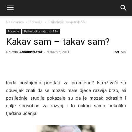
Naslovnica
Zdravlje
Psihološki savjetnik 55+
Zdravlje
Psihološki savjetnik 55+
Kakav sam – takav sam?
Objavio
Administrator
-
9 travnja, 2011
840
Kada postajemo prestari za promjene? Istraživači su
oduvijek znali da se mozak male djece razvija brzo, ali
posljednje studije pokazale su da je mozak odraslih i
dalje sposoban za razvoj i to nakon samo nekoliko
tjedana učenja.