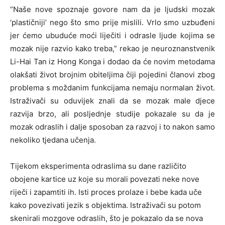
“Naše nove spoznaje govore nam da je ljudski mozak
‘plastičniji’ nego što smo prije mislili. Vrlo smo uzbuđeni
jer ćemo ubuduće moći liječiti i odrasle ljude kojima se
mozak nije razvio kako treba,” rekao je neuroznanstvenik
Li-Hai Tan iz Hong Konga i dodao da će novim metodama
olakšati život brojnim obiteljima čiji pojedini članovi zbog
problema s moždanim funkcijama nemaju normalan život.
Istraživači su oduvijek znali da se mozak male djece
razvija brzo, ali posljednje studije pokazale su da je
mozak odraslih i dalje sposoban za razvoj i to nakon samo
nekoliko tjedana učenja.
Tijekom eksperimenta odraslima su dane različito
obojene kartice uz koje su morali povezati neke nove
riječi i zapamtiti ih. Isti proces prolaze i bebe kada uče
kako povezivati jezik s objektima. Istraživači su potom
skenirali mozgove odraslih, što je pokazalo da se nova