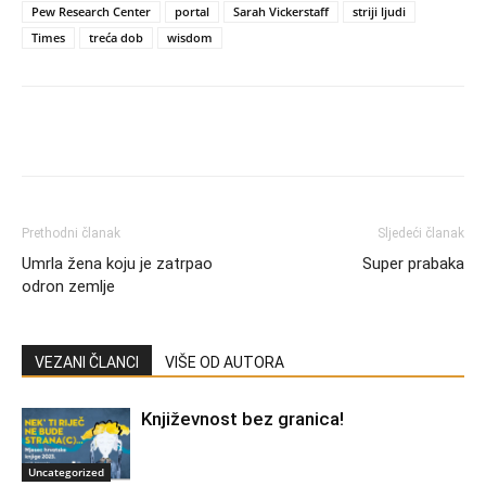
Pew Research Center
portal
Sarah Vickerstaff
striji ljudi
Times
treća dob
wisdom
Prethodni članak
Sljedeći članak
Umrla žena koju je zatrpao
Super prabaka
odron zemlje
VEZANI ČLANCI
VIŠE OD AUTORA
Književnost bez granica!
Uncategorized