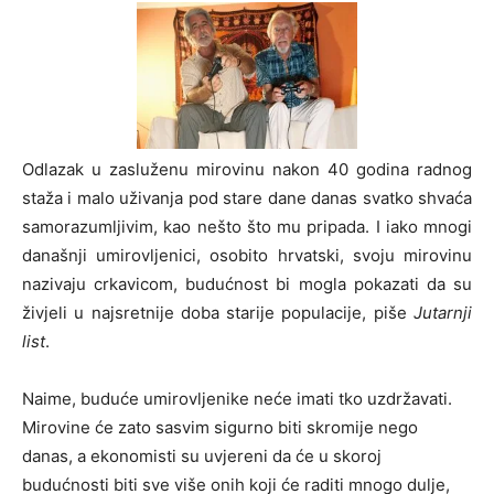
Odlazak u zasluženu mirovinu nakon 40 godina radnog
staža i malo uživanja pod stare dane danas svatko shvaća
samorazumljivim, kao nešto što mu pripada. I iako mnogi
današnji umirovljenici, osobito hrvatski, svoju mirovinu
nazivaju crkavicom, budućnost bi mogla pokazati da su
živjeli u najsretnije doba starije populacije, piše
Jutarnji
list
.
Naime, buduće umirovljenike neće imati tko uzdržavati.
Mirovine će zato sasvim sigurno biti skromije nego
danas, a ekonomisti su uvjereni da će u skoroj
budućnosti biti sve više onih koji će raditi mnogo dulje,