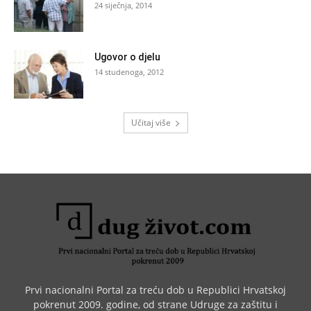
24 siječnja, 2014
Ugovor o djelu
14 studenoga, 2012
Učitaj više
Prvi nacionalni Portal za treću dob u Republici Hrvatskoj
pokrenut 2009. godine, od strane Udruge za zaštitu i