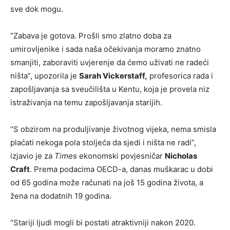
sve dok mogu.
“Zabava je gotova. Prošli smo zlatno doba za
umirovljenike i sada naša očekivanja moramo znatno
smanjiti, zaboraviti uvjerenje da ćemo uživati ne radeći
ništa”, upozorila je
Sarah Vickerstaff
,
profesorica rada i
zapošljavanja sa sveučilišta u Kentu, koja je provela niz
istraživanja na temu zapošljavanja starijih.
“S obzirom na produljivanje životnog vijeka, nema smisla
plaćati nekoga pola stoljeća da sjedi i ništa ne radi”,
izjavio je za
Times
ekonomski povjesničar
Nicholas
Craft
. Prema podacima OECD-a, danas muškarac u dobi
od 65 godina može računati na još 15 godina života, a
žena na dodatnih 19 godina.
“Stariji ljudi mogli bi postati atraktivniji nakon 2020.