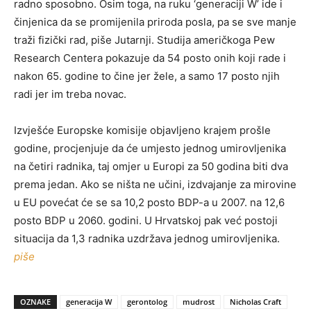
radno sposobno. Osim toga, na ruku ‘generaciji W’ ide i
činjenica da se promijenila priroda posla, pa se sve manje
traži fizički rad, piše Jutarnji. Studija američkoga Pew
Research Centera pokazuje da 54 posto onih koji rade i
nakon 65. godine to čine jer žele, a samo 17 posto njih
radi jer im treba novac.
Izvješće Europske komisije objavljeno krajem prošle
godine, procjenjuje da će umjesto jednog umirovljenika
na četiri radnika, taj omjer u Europi za 50 godina biti dva
prema jedan. Ako se ništa ne učini, izdvajanje za mirovine
u EU povećat će se sa 10,2 posto BDP-a u 2007. na 12,6
posto BDP u 2060. godini. U Hrvatskoj pak već postoji
situacija da 1,3 radnika uzdržava jednog umirovljenika.
piše
OZNAKE
generacija W
gerontolog
mudrost
Nicholas Craft