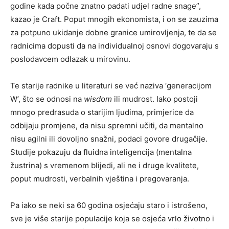
godine kada počne znatno padati udjel radne snage”,
kazao je Craft. Poput mnogih ekonomista, i on se zauzima
za potpuno ukidanje dobne granice umirovljenja, te da se
radnicima dopusti da na individualnoj osnovi dogovaraju s
poslodavcem odlazak u mirovinu.
Te starije radnike u literaturi se već naziva ‘generacijom
W’, što se odnosi na
wisdom
ili mudrost. Iako postoji
mnogo predrasuda o starijim ljudima, primjerice da
odbijaju promjene, da nisu spremni učiti, da mentalno
nisu agilni ili dovoljno snažni, podaci govore drugačije.
Studije pokazuju da fluidna inteligencija (mentalna
žustrina) s vremenom blijedi, ali ne i druge kvalitete,
poput mudrosti, verbalnih vještina i pregovaranja.
Pa iako se neki sa 60 godina osjećaju staro i istrošeno,
sve je više starije populacije koja se osjeća vrlo životno i