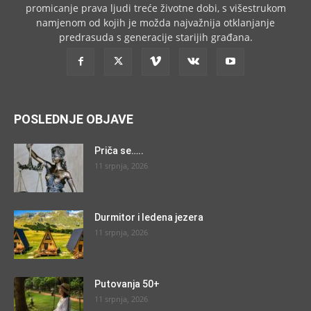
promicanje prava ljudi treće životne dobi, s višestrukom
namjenom od kojih je možda najvažnija otklanjanje
predrasuda s generacije starijih građana.
POSLEDNJE OBJAVE
Priča se…..
11 srpnja, 2026
Durmitor i ledena jezera
11 srpnja, 2026
Putovanja 50+
11 srpnja, 2026