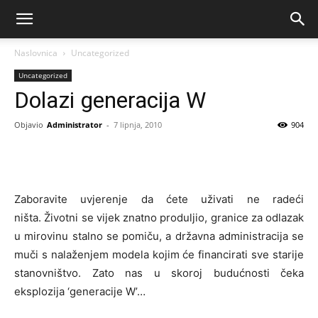
Naslovnica
Uncategorized
Uncategorized
Dolazi generacija W
Objavio
Administrator
-
7 lipnja, 2010
904
Zaboravite uvjerenje da ćete uživati ne radeći
ništa. Životni se vijek znatno produljio, granice za odlazak
u mirovinu stalno se pomiču, a državna administracija se
muči s nalaženjem modela kojim će financirati sve starije
stanovništvo. Zato nas u skoroj budućnosti čeka
eksplozija ‘generacije W’…